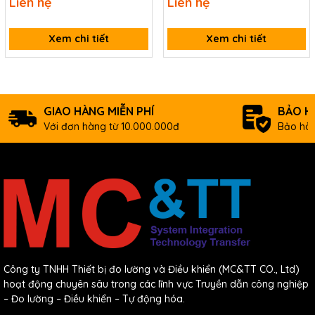
Liên hệ
Liên hệ
2533-UTA CR
Ethernet ICP DAS GW-
2528iM CR
Xem chi tiết
Xem chi tiết
GIAO HÀNG MIỄN PHÍ
BẢO H
Với đơn hàng từ 10.000.000đ
Bảo hàn
Specifications
LED Indicators
Công ty TNHH Thiết bị đo lường và Điều khiển (MC&TT CO., Ltd)
1 x Power
Status
hoạt động chuyên sâu trong các lĩnh vực Truyền dẫn công nghiệp
3 x CAN status
– Đo lường – Điều khiển – Tự động hóa.