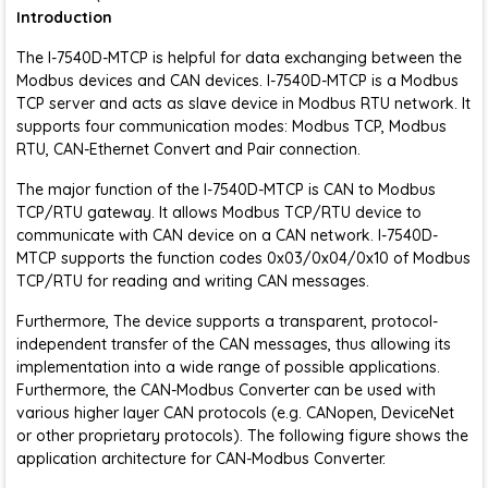
Introduction
The I-7540D-MTCP is helpful for data exchanging between the
Modbus devices and CAN devices. I-7540D-MTCP is a Modbus
TCP server and acts as slave device in Modbus RTU network. It
supports four communication modes: Modbus TCP, Modbus
RTU, CAN-Ethernet Convert and Pair connection.
The major function of the I-7540D-MTCP is CAN to Modbus
TCP/RTU gateway. It allows Modbus TCP/RTU device to
communicate with CAN device on a CAN network. I-7540D-
MTCP supports the function codes 0x03/0x04/0x10 of Modbus
TCP/RTU for reading and writing CAN messages.
Furthermore, The device supports a transparent, protocol-
independent transfer of the CAN messages, thus allowing its
implementation into a wide range of possible applications.
Furthermore, the CAN-Modbus Converter can be used with
various higher layer CAN protocols (e.g. CANopen, DeviceNet
or other proprietary protocols). The following figure shows the
application architecture for CAN-Modbus Converter.