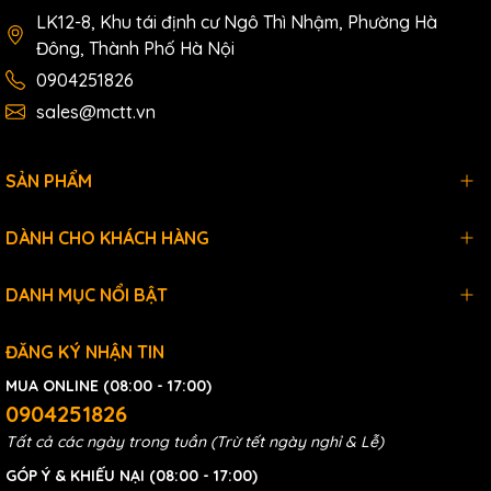
LK12-8, Khu tái định cư Ngô Thì Nhậm, Phường Hà
COM Ports
Đông, Thành Phố Hà Nội
1 x RS-232
Ports
0904251826
1 x RS-485 (self-turner ASIC inside)
sales@mctt.vn
Baud
110, 150, 300, 600, 1200, 2400, 4800, 9600, 19200,
Rate
38400, 57600, 115200
Parity
None, Even, Odd
SẢN PHẨM
Data
7, 8
Bit
DÀNH CHO KHÁCH HÀNG
Stop
1
Bit
DANH MỤC NỔI BẬT
ĐĂNG KÝ NHẬN TIN
Ethernet
MUA ONLINE (08:00 - 17:00)
Ports
1 x RJ-45, 10/100Base-T(X)
0904251826
Tất cả các ngày trong tuần (Trừ tết ngày nghỉ & Lễ)
CAN
GÓP Ý & KHIẾU NẠI (08:00 - 17:00)