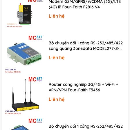
Modem GSM/GPRS/WCDMA (3G)/LTE
(4G) IP Four-Faith F2816 V4
Liên hệ
Bộ chuyển đổi 1 cổng RS-232/485/422
sang quang 3onedata MODEL277-S-
SC-20KM (Dual fiber, Single-mode, SC,
Liên hệ
20KM)
Router công nghiệp 3G/4G + Wi-Fi +
APN/VPN Four-Faith F3436
Liên hệ
Bộ chuyển đổi 1 cổng RS-232/485/422