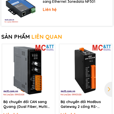
sang Ethernet 3onedata NP301
Liên hệ
SẢN PHẨM
LIÊN QUAN
Bộ chuyển đổi CAN sang
Bộ chuyển đổi Modbus
Quang (Dual Fiber, Multi
Gateway 2 cổng RS-
Mode, ST, 2KM) ICP DAS I-
232/422/485 sang 2 cổng