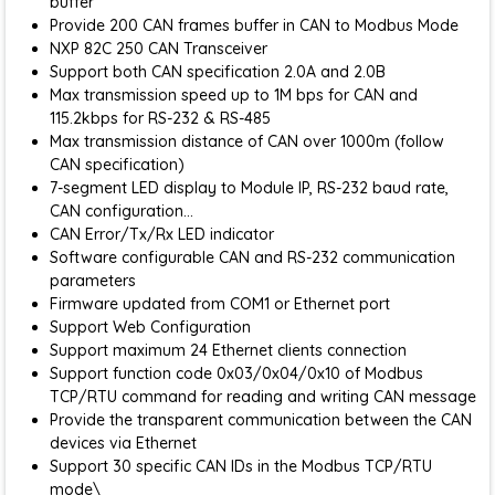
buffer
Provide 200 CAN frames buffer in CAN to Modbus Mode
NXP 82C 250 CAN Transceiver
Support both CAN specification 2.0A and 2.0B
Max transmission speed up to 1M bps for CAN and
115.2kbps for RS-232 & RS-485
Max transmission distance of CAN over 1000m (follow
CAN specification)
7-segment LED display to Module IP, RS-232 baud rate,
CAN configuration…
CAN Error/Tx/Rx LED indicator
Software configurable CAN and RS-232 communication
parameters
Firmware updated from COM1 or Ethernet port
Support Web Configuration
Support maximum 24 Ethernet clients connection
Support function code 0x03/0x04/0x10 of Modbus
TCP/RTU command for reading and writing CAN message
Provide the transparent communication between the CAN
devices via Ethernet
Support 30 specific CAN IDs in the Modbus TCP/RTU
mode\