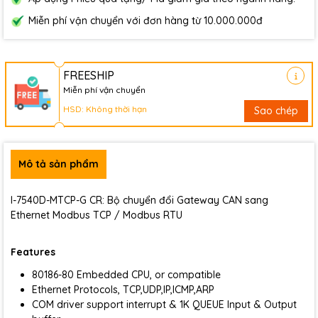
Miễn phí vận chuyển với đơn hàng từ 10.000.000đ
FREESHIP
Miễn phí vận chuyển
HSD: Không thời hạn
Sao chép
Mô tả sản phẩm
I-7540D-MTCP-G CR: Bộ chuyển đổi Gateway CAN sang
Ethernet Modbus TCP / Modbus RTU
Features
80186-80 Embedded CPU, or compatible
Ethernet Protocols, TCP,UDP,IP,ICMP,ARP
COM driver support interrupt & 1K QUEUE Input & Output