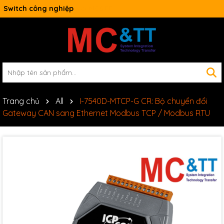
Switch công nghiệp
Trang chủ
All
I-7540D-MTCP-G CR: Bộ chuyển đổi
Gateway CAN sang Ethernet Modbus TCP / Modbus RTU