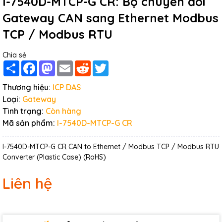
I-7540D-MTCP-G CR: Bộ chuyển đổi
Gateway CAN sang Ethernet Modbus
TCP / Modbus RTU
Chia sẻ
Share
Facebook
Mastodon
Email
Reddit
Twitter
Thương hiệu:
ICP DAS
Loại:
Gateway
Tình trạng:
Còn hàng
Mã sản phẩm:
I-7540D-MTCP-G CR
I-7540D-MTCP-G CR CAN to Ethernet / Modbus TCP / Modbus RTU
Converter (Plastic Case) (RoHS)
Liên hệ