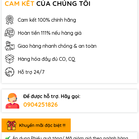
CAM KẾT
CỦA CHÚNG TÔI
Cam kết 100% chính hãng
Hoàn tiền 111% nếu hàng giả
Giao hàng nhanh chóng & an toàn
Hàng hóa đầy đủ CO, CQ
Hỗ trợ 24/7
Để được hỗ trợ. Hãy gọi:
0904251826
Khuyến mãi đặc biệt !!!
Áp dụng Phiếu quà tặng/ Mã giảm giá theo ngành hàng.