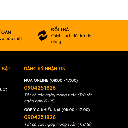
ĐỔI TRẢ
TOÁN
Chính sách đổi trả dễ
và bảo mật
dàng
 BẬT
ĐĂNG KÝ NHẬN TIN
MUA ONLINE (08:00 - 17:00)
0904251826
huật
Tất cả các ngày trong tuần (Trừ tết
ngày nghỉ & Lễ)
GÓP Ý & KHIẾU NẠI (08:00 - 17:00)
0904251826
Tất cả các ngày trong tuần (Trừ tết