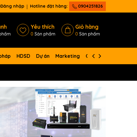
Đăng nhập
Hotline đặt hàng:
0904251826
ánh
Yêu thích
Giỏ hàng
phẩm
0
Sản phẩm
0
Sản phẩm
 pháp
HDSD
Dự án
Marketing
Giới thiệu
Liên hệ