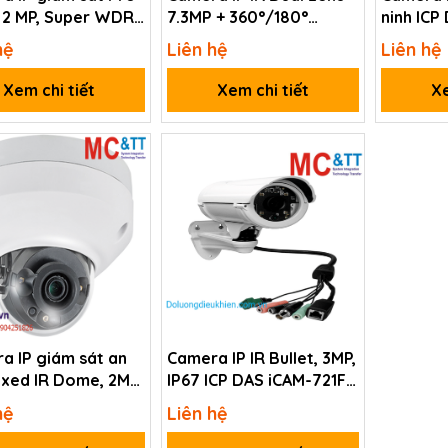
t 2 MP, Super WDR,
7.3MP + 360°/180°
ninh ICP
Four-Faith F-SC332
Panoramic View iCAM-
ZMR842
hệ
Liên hệ
Liên hệ
760D CR
Xem chi tiết
Xem chi tiết
Xe
a IP giám sát an
Camera IP IR Bullet, 3MP,
ixed IR Dome, 2MP,
IP67 ICP DAS iCAM-721F
ICP DAS iCAM-
CR
hệ
Liên hệ
2 CR