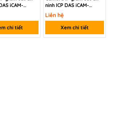
 DAS iCAM-
ninh ICP DAS iCAM-
2X CR
MR6422X CR
Liên hệ
m chi tiết
Xem chi tiết