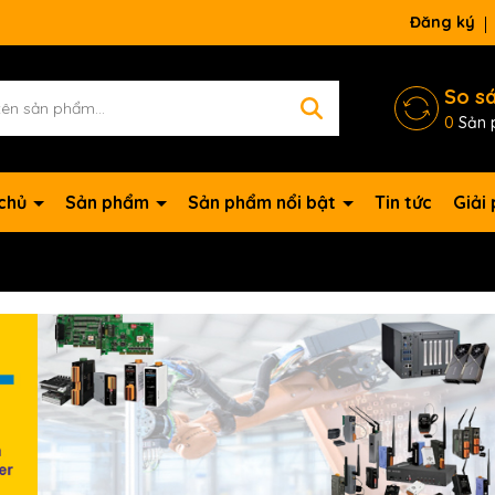
Đăng ký
So s
0
Sản 
 chủ
Sản phẩm
Sản phẩm nổi bật
Tin tức
Giải