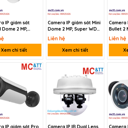
a IP giám sát
Camera IP giám sát Mini
Camera 
 Dome 2 MP,
Dome 2 MP, Super WDR,
Bullet 2
 WDR, IP66, 30X AF
IP67 Four-Faith F-SC621
IP67 Fou
hệ
Liên hệ
Liên hệ
Four-Faith F-SC431
Xem chi tiết
Xem chi tiết
Xe
a IP giám sát Pro
Camera IP IR Dual Lens
Camera I