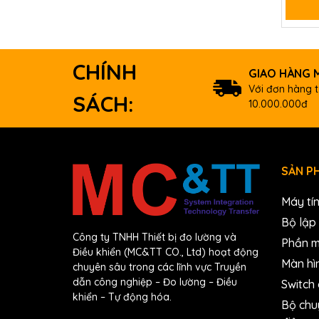
CHÍNH
GIAO HÀNG M
Với đơn hàng t
SÁCH:
10.000.000đ
SẢN P
Máy tí
Bộ lập 
Công ty TNHH Thiết bị đo lường và
Phần 
Điều khiển (MC&TT CO., Ltd) hoạt động
Màn hì
chuyên sâu trong các lĩnh vực Truyền
dẫn công nghiệp – Đo lường – Điều
Switch
khiển – Tự động hóa.
Bộ chu