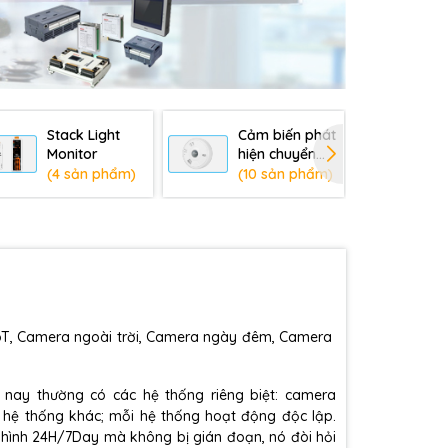
Stack Light
Cảm biến phát
Cả
Monitor
hiện chuyển
độ
động PIR
2.5
(4 sản phẩm)
(10 sản phẩm)
(2
IoT, Camera ngoài trời, Camera ngày đêm, Camera
n nay thường có các hệ thống riêng biệt: camera
 hệ thống khác; mỗi hệ thống hoạt động độc lập.
 hình 24H/7Day mà không bị gián đoạn, nó đòi hỏi