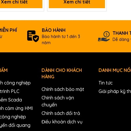
Xem chi tiết
Xem chi tiết
IỄN PHÍ
BẢO HÀNH
THANH 
ừ
Bảo hành từ 1 đến 3
Dễ dàng 
năm
HẨM
DÀNH CHO KHÁCH
DANH MỤC NỔI
HÀNG
nh công nghiệp
Tin tức
Chính sách bảo mật
trình PLC
Giải pháp kỹ t
Chính sách vận
mềm Scada
chuyển
nh cảm ứng HMI
Chính sách đổi trả
 công nghiệp
Điều khoản dịch vụ
yển đổi quang