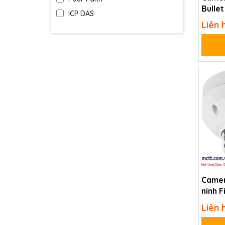
Bulle
ICP DAS
IP67 
Liên 
Camer
ninh F
IP67 
Liên 
MR632