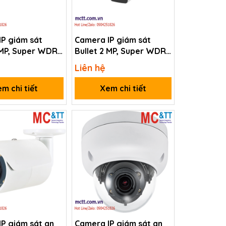
IP giám sát
Camera IP giám sát
 MP, Super WDR,
Bullet 2 MP, Super WDR,
r-Faith F-SC241
IP67 Four-Faith F-SC921
Liên hệ
m chi tiết
Xem chi tiết
P giám sát an
Camera IP giám sát an