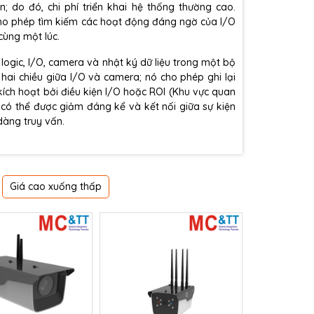
; do đó, chi phí triển khai hệ thống thường cao.
 cho phép tìm kiếm các hoạt động đáng ngờ của I/O
 cùng một lúc.
 logic, I/O, camera và nhật ký dữ liệu trong một bộ
hai chiều giữa I/O và camera; nó cho phép ghi lại
ích hoạt bởi điều kiện I/O hoặc ROI (Khu vực quan
 có thể được giảm đáng kể và kết nối giữa sự kiện
dàng truy vấn.
Giá cao xuống thấp