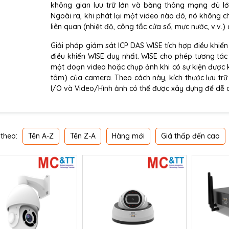
không gian lưu trữ lớn và băng thông mạng đủ lớn
Ngoài ra, khi phát lại một video nào đó, nó không
liên quan (nhiệt độ, công tắc cửa sổ, mực nước, v.v.)
Giải pháp giám sát ICP DAS WISE tích hợp điều khiển
điều khiển WISE duy nhất. WISE cho phép tương tác 
một đoạn video hoặc chụp ảnh khi có sự kiện được k
tâm) của camera. Theo cách này, kích thước lưu trữ
I/O và Video/Hình ảnh có thể được xây dựng để dễ 
Tên A-Z
Tên Z-A
Hàng mới
Giá thấp đến cao
theo: