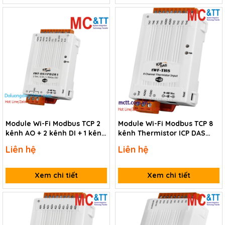
Module Wi-Fi Modbus TCP 2
Module Wi-Fi Modbus TCP 8
kênh AO + 2 kênh DI + 1 kênh
kênh Thermistor ICP DAS
Relay ICP DAS tWF-DA1PD2R1
tWF-TH8 CR
Liên hệ
Liên hệ
CR
Xem chi tiết
Xem chi tiết