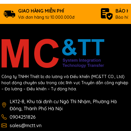
GIAO HÀNG MIỄN PHÍ
BẢO H
Với đơn hàng từ 10.000.000đ
Bảo hàn
Công ty TNHH Thiết bị đo lường và Điều khiển (MC&TT CO., Ltd)
hoạt động chuyên sâu trong các lĩnh vực Truyền dẫn công nghiệp
– Đo lường – Điều khiển – Tự động hóa.
LK12-8, Khu tái định cư Ngô Thì Nhậm, Phường Hà
Đông, Thành Phố Hà Nội
0904251826
sales@mctt.vn