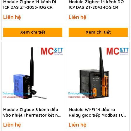
Module Zigbee 14 kênh DI
Module Zigbee 14 kênh DO
ICP DAS ZT-2053-IOG CR
ICP DAS ZT-2043-IOG CR
Liên hệ
Liên hệ
Xem chi tiết
Xem chi tiết
Module Zigbee 8 kênh đầu
Module Wi-Fi 14 đầu ra
vào nhiệt Thermistor kết nối
Relay giao tiếp Modbus TCP
Modbus RTU & DCON
ICP DAS WFM-R14 CR
Liên hệ
Liên hệ
(ZigBee Router) ICP DAS ZT-