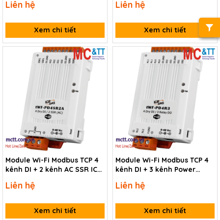
Liên hệ
Liên hệ
Xem chi tiết
Xem chi tiết
Module Wi-Fi Modbus TCP 4
Module Wi-Fi Modbus TCP 4
kênh DI + 2 kênh AC SSR ICP
kênh DI + 3 kênh Power
DAS tWF-PD4SR2A CR
Relay ICP DAS tWF-PD4R3
Liên hệ
Liên hệ
CR
Xem chi tiết
Xem chi tiết