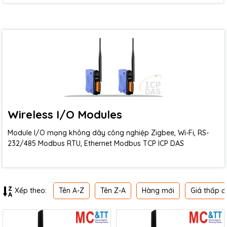
Wireless I/O Modules
Module I/O mạng không dây công nghiệp Zigbee, Wi-Fi, RS-
232/485 Modbus RTU, Ethernet Modbus TCP ICP DAS
Tên A-Z
Tên Z-A
Hàng mới
Giá thấp đ
Xếp theo: