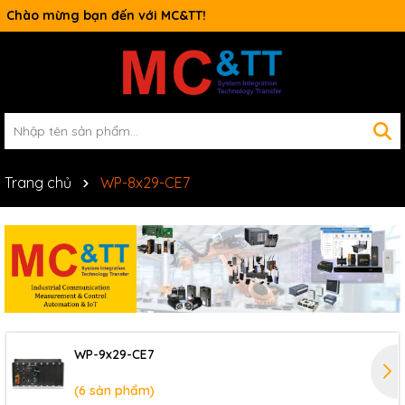
Chào mừng bạn đến với MC&TT!
Switch công nghiệp
Trang chủ
WP-8x29-CE7
WP-9x29-CE7
(6 sản phẩm)