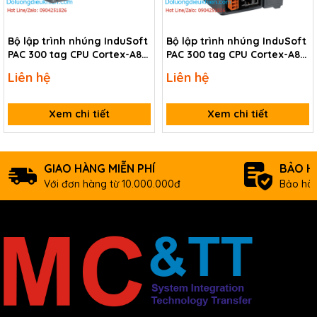
Bộ lập trình nhúng InduSoft
Bộ lập trình nhúng InduSoft
PAC 300 tag CPU Cortex-A8 +
PAC 300 tag CPU Cortex-A8 +
WinCE 7.0 + 4 slot module
WinCE 7.0 + 1 slot module
Liên hệ
Liên hệ
I/O ICP DAS WP-8429-CE7 CR
I/O ICP DAS WP-8129-CE7 CR
Xem chi tiết
Xem chi tiết
GIAO HÀNG MIỄN PHÍ
BẢO H
Với đơn hàng từ 10.000.000đ
Bảo hàn