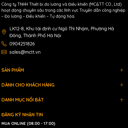
Công ty TNHH Thiết bị đo lường và Điều khiển (MC&TT CO., Ltd)
hoạt động chuyên sâu trong các lĩnh vực Truyền dẫn công nghiệp
– Đo lường – Điều khiển – Tự động hóa.
LK12-8, Khu tái định cư Ngô Thì Nhậm, Phường Hà
Đông, Thành Phố Hà Nội
0904251826
sales@mctt.vn
SẢN PHẨM
DÀNH CHO KHÁCH HÀNG
DANH MỤC NỔI BẬT
ĐĂNG KÝ NHẬN TIN
MUA ONLINE (08:00 - 17:00)