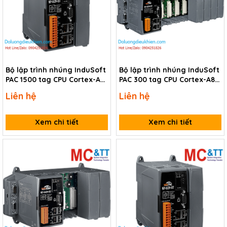
Bộ lập trình nhúng InduSoft
Bộ lập trình nhúng InduSoft
PAC 1500 tag CPU Cortex-A8
PAC 300 tag CPU Cortex-A8 +
+ WinCE 7.0 + 1 slot module
WinCE 7.0 + 8 slot module
Liên hệ
Liên hệ
I/O ICP DAS WP-8129-CE7-
I/O ICP DAS WP-8829-CE7 CR
1500 CR
Xem chi tiết
Xem chi tiết