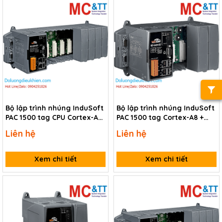
Bộ lập trình nhúng InduSoft
Bộ lập trình nhúng InduSoft
PAC 1500 tag CPU Cortex-A8
PAC 1500 tag Cortex-A8 +
+ WinCE 7.0 + 8 slot module
Windows CE 7.0 + 4 slot
Liên hệ
Liên hệ
I/O ICP DAS WP-8829-CE7-
module I/O ICP DAS WP-
1500 CR
8429-CE7-1500 CR
Xem chi tiết
Xem chi tiết