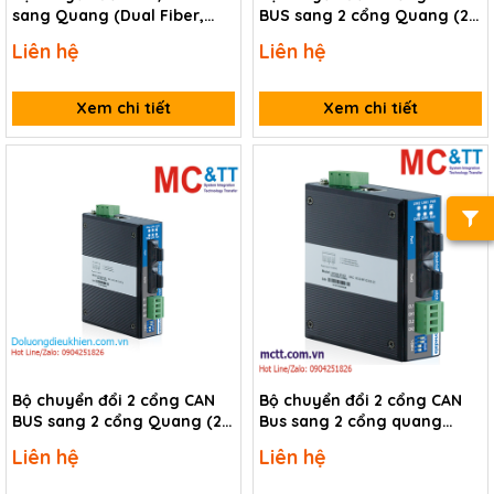
sang Quang (Dual Fiber,
BUS sang 2 cổng Quang (2
Multi Mode, ST, 2KM) ICP DAS
sợi quang, Single Mode, SC,
Liên hệ
Liên hệ
I-2533T-FD CR
20KM) 3Onedata ICP222-2F-
S-SC-20KM-2CI
Xem chi tiết
Xem chi tiết
Bộ chuyển đổi 2 cổng CAN
Bộ chuyển đổi 2 cổng CAN
BUS sang 2 cổng Quang (2
Bus sang 2 cổng quang
sợi quang, Multi Mode, SC,
3onedata ICP222-2F-2CI
Liên hệ
Liên hệ
2KM) 3Onedata ICP222-2F-M-
SC-2KM-2CI