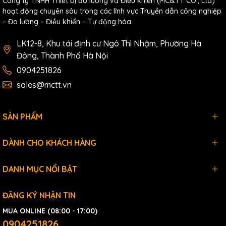
Công ty TNHH Thiết bị đo lường và Điều khiển (MC&TT CO., Ltd)
hoạt động chuyên sâu trong các lĩnh vực Truyền dẫn công nghiệp
– Đo lường – Điều khiển – Tự động hóa.
LK12-8, Khu tái định cư Ngô Thì Nhậm, Phường Hà
Đông, Thành Phố Hà Nội
0904251826
sales@mctt.vn
SẢN PHẨM
DÀNH CHO KHÁCH HÀNG
DANH MỤC NỔI BẬT
ĐĂNG KÝ NHẬN TIN
MUA ONLINE (08:00 - 17:00)
0904251826