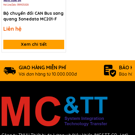
Bộ chuyển đổi CAN Bus sang
quang 3onedata MC201-F
Liên hệ
Xem chi tiết
GIAO HÀNG MIỄN PHÍ
BẢO H
Với đơn hàng từ 10.000.000đ
Bảo hàn