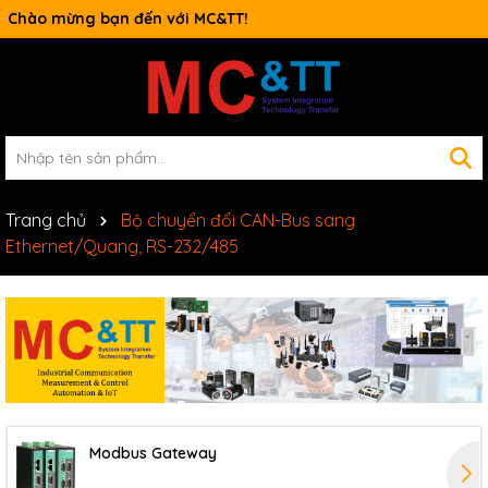
Switch công nghiệp
Trang chủ
Bộ chuyển đổi CAN-Bus sang
Ethernet/Quang, RS-232/485
Modbus Gateway