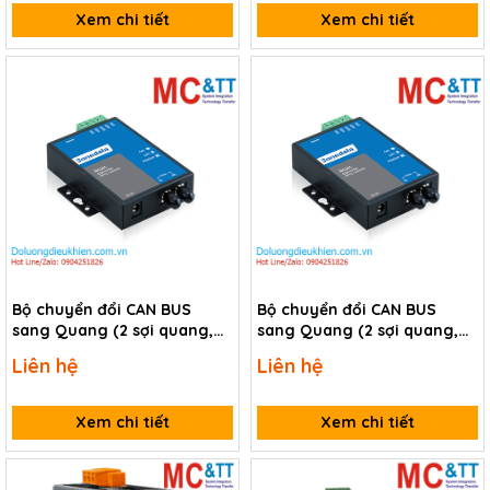
Xem chi tiết
Xem chi tiết
Bộ chuyển đổi CAN BUS
Bộ chuyển đổi CAN BUS
sang Quang (2 sợi quang,
sang Quang (2 sợi quang,
Single Mode, SC, 20KM)
Multi Mode, SC, 2KM)
Liên hệ
Liên hệ
3Onedata MC201-F-S-SC-
3Onedata MC201-F-M-SC-
20KM
2KM
Xem chi tiết
Xem chi tiết