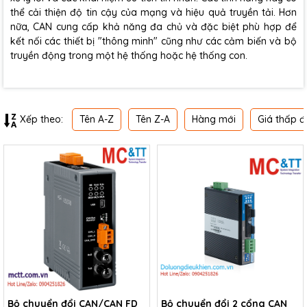
thể cải thiện độ tin cậy của mạng và hiệu quả truyền tải. Hơn
nữa, CAN cung cấp khả năng đa chủ và đặc biệt phù hợp để
kết nối các thiết bị "thông minh" cũng như các cảm biến và bộ
truyền động trong một hệ thống hoặc hệ thống con.
Tên A-Z
Tên Z-A
Hàng mới
Giá thấp đ
Xếp theo:
Bộ chuyển đổi CAN/CAN FD
Bộ chuyển đổi 2 cổng CAN