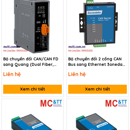
Bộ chuyển đổi CAN/CAN FD
Bộ chuyển đổi 2 cổng CAN
sang Quang (Dual Fiber,
Bus sang Ethernet 3onedata
Single Mode, SC, 30KM) ICP
CP202-2CI-P(12-48VDC)
Liên hệ
Liên hệ
DAS I-2533CS-FD CR
Xem chi tiết
Xem chi tiết