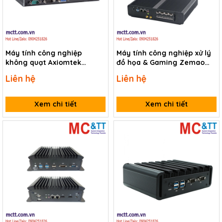
Máy tính công nghiệp
Máy tính công nghiệp xử lý
không quạt Axiomtek
đồ họa & Gaming Zemao
eBOX625-853-FL-DC-N3160
ZM-G36
Liên hệ
Liên hệ
Xem chi tiết
Xem chi tiết