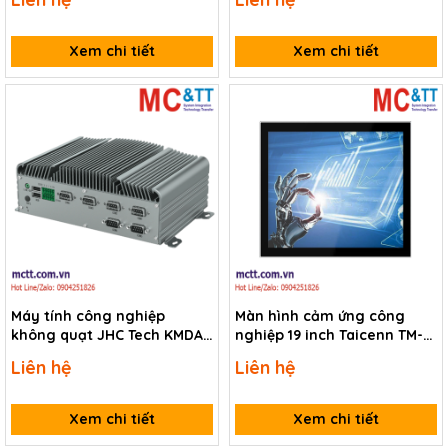
Xem chi tiết
Xem chi tiết
Máy tính công nghiệp
Màn hình cảm ứng công
không quạt JHC Tech KMDA-
nghiệp 19 inch Taicenn TM-
3201-S002-8G
PCA190
Liên hệ
Liên hệ
Xem chi tiết
Xem chi tiết