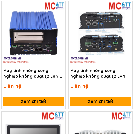
Máy tính nhúng công
Máy tính nhúng công
nghiệp không quạt (2 Lan +
nghiệp không quạt (2 LAN +
4 COM + 2 PCI/PCIe) TP-IPC
6 COM) Zemao ZM-F80
Liên hệ
Liên hệ
IBOX-107-2L4C-2P
Xem chi tiết
Xem chi tiết