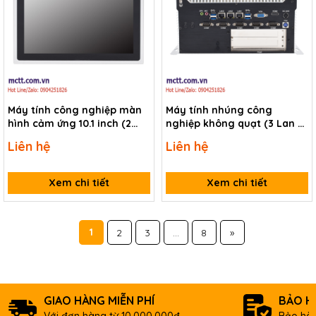
Máy tính công nghiệp màn
Máy tính nhúng công
hình cảm ứng 10.1 inch (2
nghiệp không quạt (3 Lan +
LAN + 2 COM) TP-IPC IPPC-
5 COM + 2 PCI/PCIe) TP-IPC
Liên hệ
Liên hệ
104V2-N97-10W
IBOX-602-5C3L-2P
Xem chi tiết
Xem chi tiết
1
2
3
...
8
»
GIAO HÀNG MIỄN PHÍ
BẢO H