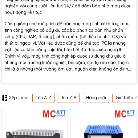
nghiệp với công suất liên tục 24/7 để đảm bảo nhà máy được
hoạt động liên tục.
Cũng giống như máy tính để bàn hay máy tính xách tay, máy
tính công nghiệp có đầy đủ các bộ phận cơ bản như phần
cứng (CPU, RAM, ổ cứng), phần mềm (hệ điều hành – OS) và
thiết bị ngoại vi. Vật liệu được dùng để chế tạo IPC là những
vật liệu có khả năng chịu tải, hầu hết đã được xếp hạng IP.
Chính vì vậy, máy tính công nghiệp được sử dụng chủ yếu ở
những môi trường khắc nghiệt, bụi bặm, có độ ẩm cao, thậm
chí là ở những môi trường ẩm ướt, nguồn điện không ổn định…
Tên A-Z
Tên Z-A
Hàng mới
Giá thấp đ
Xếp theo: