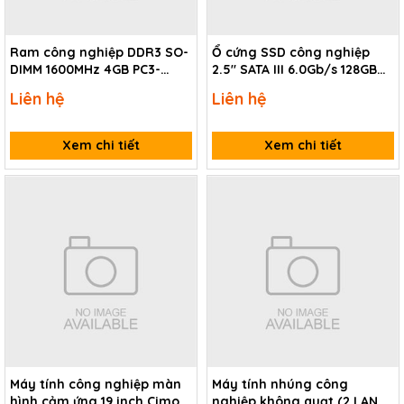
Ram công nghiệp DDR3 SO-
Ổ cứng SSD công nghiệp
DIMM 1600MHz 4GB PC3-
2.5" SATA III 6.0Gb/s 128GB
12800 Cervoz CIR-
Cervoz CIS-2ST380MMF128GS
Liên hệ
Liên hệ
S3SUSPM1604G
Xem chi tiết
Xem chi tiết
Máy tính công nghiệp màn
Máy tính nhúng công
hình cảm ứng 19 inch Cimon
nghiệp không quạt (2 LAN +