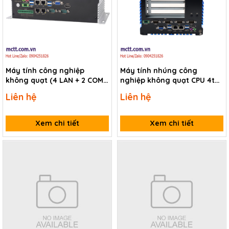
Máy tính công nghiệp
Máy tính nhúng công
không quạt (4 LAN + 2 COM)
nghiệp không quạt CPU 4th-
TP-IPC IBOX-205-4L2C2P
11th Core i3/i5/i7 (2 Lan + 4
Liên hệ
Liên hệ
COM) hỗ trợ khe cắm
PCI/PCIe TP-IPC IBOX-108-
2L4C-3P
Xem chi tiết
Xem chi tiết