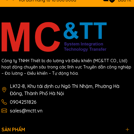
Với đơn hàng từ 10.000.000đ
Bảo hàn
Công ty TNHH Thiết bị đo lường và Điều khiển (MC&TT CO., Ltd)
hoạt động chuyên sâu trong các lĩnh vực Truyền dẫn công nghiệp
– Đo lường – Điều khiển – Tự động hóa.
LK12-8, Khu tái định cư Ngô Thì Nhậm, Phường Hà
Đông, Thành Phố Hà Nội
0904251826
sales@mctt.vn
SẢN PHẨM