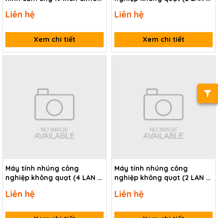
CM-iNP519-A
10 COM) TP-IPC IBOX-105V2-
Liên hệ
Liên hệ
2L10C
Xem chi tiết
Xem chi tiết
Máy tính nhúng công
Máy tính nhúng công
nghiệp không quạt (4 LAN +
nghiệp không quạt (2 LAN +
4 COM) TP-IPC IBOX-605-
2 COM) TP-IPC IBOX-205SBC-
Liên hệ
Liên hệ
4L4C
12TH