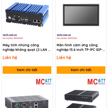
Máy tính nhúng công
Màn hình cảm ứng công
nghiệp không quạt (2 LAN +
nghiệp 15.6 inch TP-IPC IDP-
2 COM) TP-IPC IBOX-105-
FL-1560W
Liên hệ
Liên hệ
ARM-2L6C
Xem chi tiết
Xem chi tiết