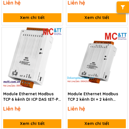
Liên hệ
Liên hệ
Xem chi tiết
Xem chi tiết
Module Ethernet Modbus
Module Ethernet Modbus
TCP 6 kênh DI ICP DAS tET-P6
TCP 2 kênh DI + 2 kênh
CR
Power Relay ICP DAS tET-
Liên hệ
Liên hệ
P2R2 CR
Xem chi tiết
Xem chi tiết