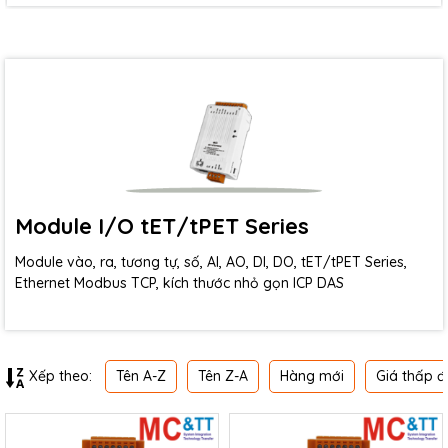
Module I/O tET/tPET Series
Module vào, ra, tương tự, số, AI, AO, DI, DO, tET/tPET Series,
Ethernet Modbus TCP, kích thước nhỏ gọn ICP DAS
Tên A-Z
Tên Z-A
Hàng mới
Giá thấp đ
Xếp theo: