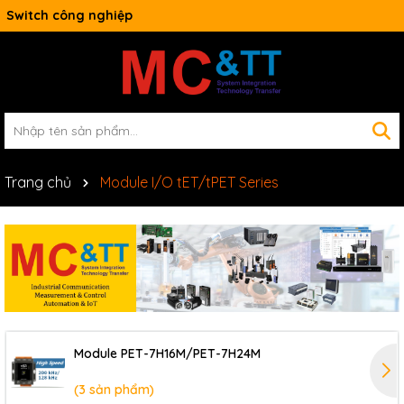
Switch công nghiệp
Trang chủ
Module I/O tET/tPET Series
Module PET-7H16M/PET-7H24M
(3 sản phẩm)