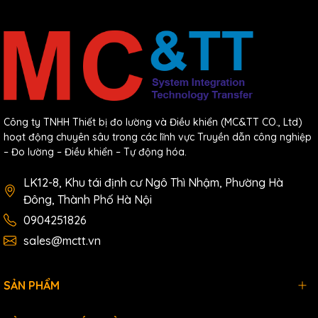
Công ty TNHH Thiết bị đo lường và Điều khiển (MC&TT CO., Ltd)
hoạt động chuyên sâu trong các lĩnh vực Truyền dẫn công nghiệp
– Đo lường – Điều khiển – Tự động hóa.
LK12-8, Khu tái định cư Ngô Thì Nhậm, Phường Hà
Đông, Thành Phố Hà Nội
0904251826
sales@mctt.vn
SẢN PHẨM