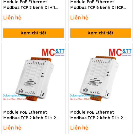
Module PoE Ethernet
Module PoE Ethernet
Modbus TCP 2 kênh DI + 1
Modbus TCP 6 kênh DI ICP
kênh Power Relay ICP DAS
DAS tPET-P6 CR
Liên hệ
Liên hệ
tPET-PD2R1 CR
Xem chi tiết
Xem chi tiết
Module PoE Ethernet
Module PoE Ethernet
Modbus TCP 2 kênh DI + 2
Modbus TCP 2 kênh DI + 2
kênh Power Relay ICP DAS
kênh PhotoMOS Relay ICP
Liên hệ
Liên hệ
tPET-P2R2 CR
DAS tPET-P2POR2 CR