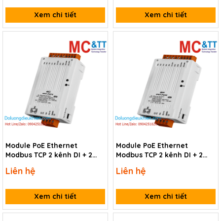
Xem chi tiết
Xem chi tiết
Module PoE Ethernet
Module PoE Ethernet
Modbus TCP 2 kênh DI + 2
Modbus TCP 2 kênh DI + 2
kênh DO ICP DAS tPET-P2C2
kênh DO ICP DAS tPET-P2A2
Liên hệ
Liên hệ
CR
CR
Xem chi tiết
Xem chi tiết