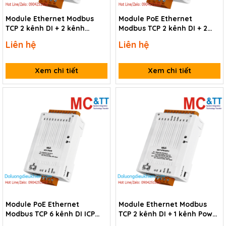
Module Ethernet Modbus
Module PoE Ethernet
TCP 2 kênh DI + 2 kênh
Modbus TCP 2 kênh DI + 2
PhotoMOS Relay ICP DAS
kênh PhotoMOS Relay ICP
Liên hệ
Liên hệ
tET-PD2POR2 CR
DAS tPET-PD2POR2 CR
Xem chi tiết
Xem chi tiết
Module PoE Ethernet
Module Ethernet Modbus
Modbus TCP 6 kênh DI ICP
TCP 2 kênh DI + 1 kênh Power
DAS tET-PD6 CR
Relay ICP DAS tET-PD2R1 CR