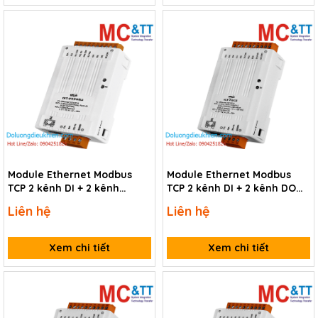
Module Ethernet Modbus
Module Ethernet Modbus
TCP 2 kênh DI + 2 kênh
TCP 2 kênh DI + 2 kênh DO
PhotoMOS Relay ICP DAS
ICP DAS tET-P2C2 CR
Liên hệ
Liên hệ
tET-P2POR2 CR
Xem chi tiết
Xem chi tiết