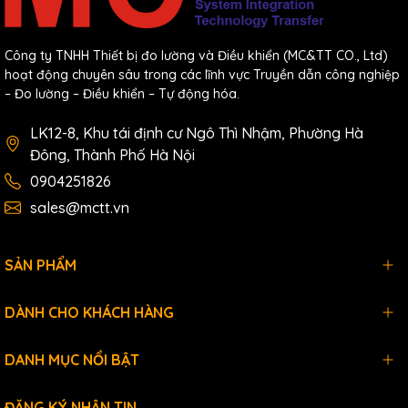
Công ty TNHH Thiết bị đo lường và Điều khiển (MC&TT CO., Ltd)
hoạt động chuyên sâu trong các lĩnh vực Truyền dẫn công nghiệp
– Đo lường – Điều khiển – Tự động hóa.
LK12-8, Khu tái định cư Ngô Thì Nhậm, Phường Hà
Đông, Thành Phố Hà Nội
0904251826
sales@mctt.vn
SẢN PHẨM
DÀNH CHO KHÁCH HÀNG
DANH MỤC NỔI BẬT
ĐĂNG KÝ NHẬN TIN