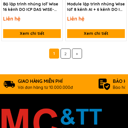
Bộ lập trình nhúng IoT Wise
Module lập trình nhúng Wise
16 kênh DO ICP DAS WISE-
IoT 8 kênh AI + 6 kênh DO ICP
7142 CR
DAS WISE-7119 CR
Liên hệ
Liên hệ
Xem chi tiết
Xem chi tiết
1
2
»
GIAO HÀNG MIỄN PHÍ
BẢO H
Với đơn hàng từ 10.000.000đ
Bảo hàn