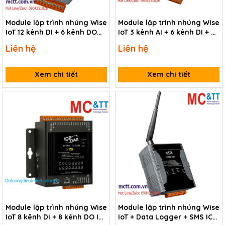
Module lập trình nhúng Wise
Module lập trình nhúng Wise
IoT 12 kênh DI + 6 kênh DO
IoT 3 kênh AI + 6 kênh DI + 3
ICP DAS WISE-7150 CR
kênh Relay ICP DAS WISE-
Liên hệ
Liên hệ
7102 CR
Xem chi tiết
Xem chi tiết
Module lập trình nhúng Wise
Module lập trình nhúng Wise
IoT 8 kênh DI + 8 kênh DO ICP
IoT + Data Logger + SMS ICP