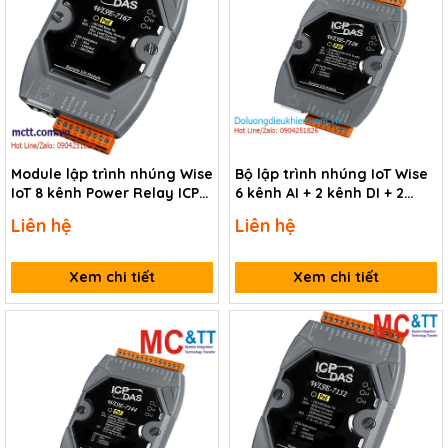
Module lập trình nhúng Wise
Bộ lập trình nhúng IoT Wise
IoT 8 kênh Power Relay ICP
6 kênh AI + 2 kênh DI + 2
DAS WISE-7167 CR
kênh DO ICP DAS WISE-7126
Liên hệ
Liên hệ
CR
Xem chi tiết
Xem chi tiết