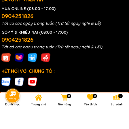
MUA ONLINE (08:00 - 17:00)
0904251826
Tất cả các ngày trong tuần (Trừ tết ngày nghỉ & Lễ)
GÓP Ý & KHIẾU NẠI (08:00 - 17:00)
0904251826
Tất cả các ngày trong tuần (Trừ tết ngày nghỉ & Lễ))
KẾT NỐI VỚI CHÚNG TÔI:
0
0
0
Danh mục
Trang chủ
Giỏ hàng
Yêu thích
So sánh
Bản quyền thuộc về MC&TT Co.,Ltd
Cung cấp bởi
MC&TT