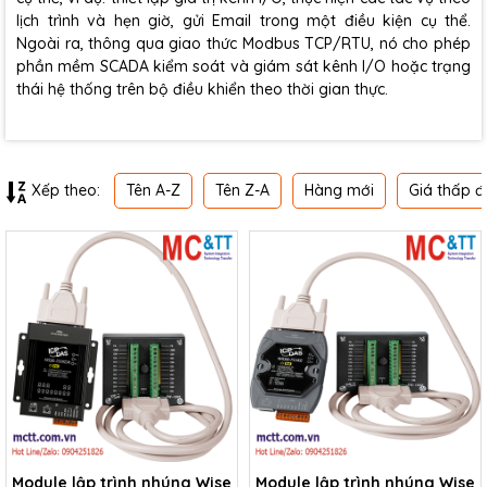
lịch trình và hẹn giờ, gửi Email trong một điều kiện cụ thể.
Ngoài ra, thông qua giao thức Modbus TCP/RTU, nó cho phép
phần mềm SCADA kiểm soát và giám sát kênh I/O hoặc trạng
thái hệ thống trên bộ điều khiển theo thời gian thực.
Tên A-Z
Tên Z-A
Hàng mới
Giá thấp đ
Xếp theo:
Module lập trình nhúng Wise
Module lập trình nhúng Wise