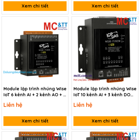
Xem chi tiết
Xem chi tiết
Module lập trình nhúng Wise
Module lập trình nhúng Wise
IoT 6 kênh AI + 2 kênh AO + 2
IoT 10 kênh AI + 3 kênh DO
kênh DI + 2 kênh DO ICP DAS
ICP DAS WISE-7519ZM/S CR
Liên hệ
Liên hệ
WISE-7526M CR
Xem chi tiết
Xem chi tiết