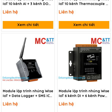
IoT 10 kênh AI + 3 kênh DO
IoT 10 kênh Thermocouple +
ICP DAS WISE-7519ZM/S2 CR
6 kênh DO ICP DAS WISE-
Liên hệ
Liên hệ
7118Z/S2 CR
Xem chi tiết
Xem chi tiết
Module lập trình nhúng Wise
Module lập trình nhúng Wise
IoT + Data Logger + SMS ICP
IoT 6 kênh DI + 6 kênh Power
DAS WISE-5801-MTCP CR
Relay ICP DAS WISE-7560M
Liên hệ
Liên hệ
CR