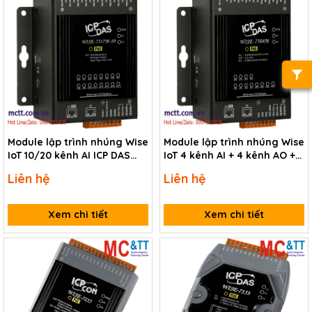
Module lập trình nhúng Wise
Module lập trình nhúng Wise
IoT 10/20 kênh AI ICP DAS
IoT 4 kênh AI + 4 kênh AO + 4
WISE-7517M-10 CR
kênh DI ICP DAS WISE-7504M
Liên hệ
Liên hệ
CR
Xem chi tiết
Xem chi tiết