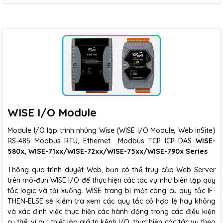
WISE I/O Module
Module I/O lập trình nhúng Wise (WISE I/O Module, Web inSite)
RS-485 Modbus RTU, Ethernet Modbus TCP ICP DAS
WISE-
580x, WISE-71xx/WISE-72xx/WISE-75xx/WISE-790x Series
Thông qua trình duyệt Web, bạn có thể truy cập Web Server
trên mô-đun WISE I/O để thực hiện các tác vụ như biên tập quy
tắc logic và tải xuống. WISE trang bị một công cụ quy tắc IF-
THEN-ELSE sẽ kiểm tra xem các quy tắc có hợp lệ hay không
và xác định việc thực hiện các hành động trong các điều kiện
cụ thể, ví dụ: thiết lập giá trị kênh I/O, thực hiện các tác vụ theo