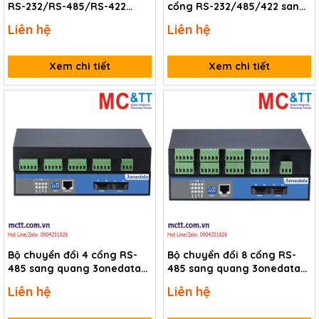
RS-232/RS-485/RS-422
cổng RS-232/485/422 sang
sang quang Single-Mode
Quang 3Onedata MODEL277
Liên hệ
Liên hệ
3Onedata
Xem chi tiết
Xem chi tiết
Bộ chuyển đổi 4 cổng RS-
Bộ chuyển đổi 8 cổng RS-
485 sang quang 3onedata
485 sang quang 3onedata
IMF204-2F
IMF208-2F
Liên hệ
Liên hệ