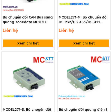
Bộ chuyển đổi CAN Bus sang
MODEL271-M: Bộ chuyển đổi
quang 3onedata MC201-F
RS-232/RS-485/RS-422
sang quang Multi-Mode
Liên hệ
Liên hệ
3Onedata
Xem chi tiết
Xem chi tiết
MODEL271-S: Bộ chuyển đổi
Bộ chuyển đổi quang điện 1