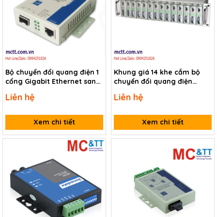
Bộ chuyển đổi quang điện 1
Khung giá 14 khe cắm bộ
cổng Gigabit Ethernet sang
chuyển đổi quang điện
quang SFP 3onedata
3Onedata RACK2000A
Liên hệ
Liên hệ
Model3011
Xem chi tiết
Xem chi tiết