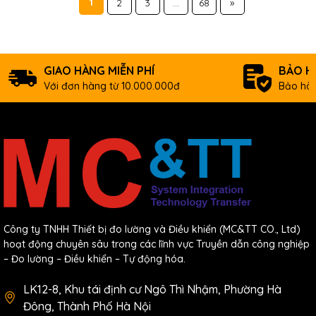
1
2
3
...
68
»
GIAO HÀNG MIỄN PHÍ
BẢO H
Với đơn hàng từ 10.000.000đ
Bảo hàn
Công ty TNHH Thiết bị đo lường và Điều khiển (MC&TT CO., Ltd)
hoạt động chuyên sâu trong các lĩnh vực Truyền dẫn công nghiệp
– Đo lường – Điều khiển – Tự động hóa.
LK12-8, Khu tái định cư Ngô Thì Nhậm, Phường Hà
Đông, Thành Phố Hà Nội