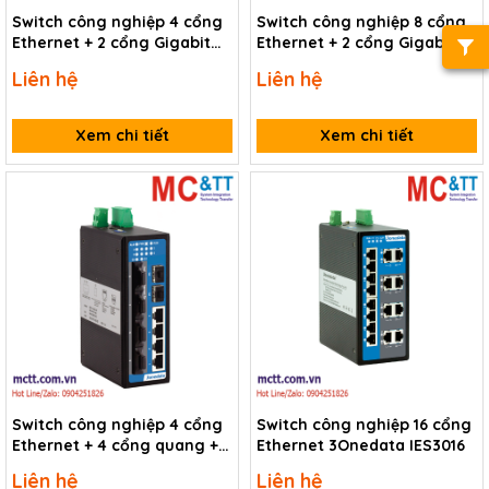
Switch công nghiệp 4 cổng
Switch công nghiệp 8 cổng
Ethernet + 2 cổng Gigabit
Ethernet + 2 cổng Gigabit
SFP 3Onedata IES206-2GS
SFP 3Onedata IES2010-2GS
Liên hệ
Liên hệ
Xem chi tiết
Xem chi tiết
Switch công nghiệp 4 cổng
Switch công nghiệp 16 cổng
Ethernet + 4 cổng quang + 2
Ethernet 3Onedata IES3016
cổng Gigabit SFP 3Onedata
Liên hệ
Liên hệ
IES2010-2GS-4F