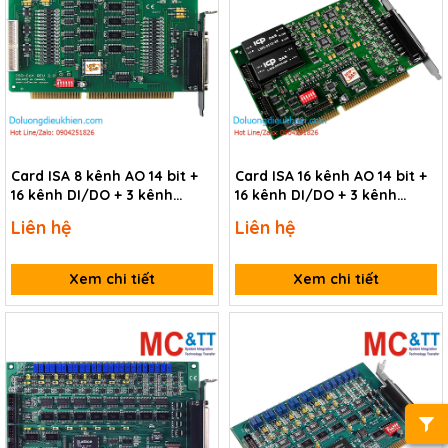
Card ISA 8 kênh AO 14 bit +
Card ISA 16 kênh AO 14 bit +
16 kênh DI/DO + 3 kênh
16 kênh DI/DO + 3 kênh
Timer/Counter/Frequency
Timer/Counter/Frequency
Liên hệ
Liên hệ
ICP DAS ISO-DA8/S CR
ICP DAS ISO-DA16/S CR
Xem chi tiết
Xem chi tiết