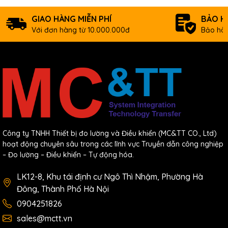
GIAO HÀNG MIỄN PHÍ
BẢO H
Với đơn hàng từ 10.000.000đ
Bảo hàn
Công ty TNHH Thiết bị đo lường và Điều khiển (MC&TT CO., Ltd)
hoạt động chuyên sâu trong các lĩnh vực Truyền dẫn công nghiệp
– Đo lường – Điều khiển – Tự động hóa.
LK12-8, Khu tái định cư Ngô Thì Nhậm, Phường Hà
Đông, Thành Phố Hà Nội
0904251826
sales@mctt.vn