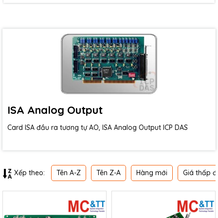
ISA Analog Output
Card ISA đầu ra tương tự AO, ISA Analog Output ICP DAS
Tên A-Z
Tên Z-A
Hàng mới
Giá thấp đ
Xếp theo: