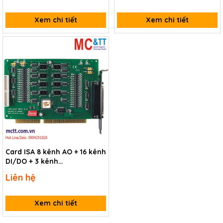
Xem chi tiết
Xem chi tiết
Card ISA 8 kênh AO + 16 kênh
DI/DO + 3 kênh
Timer/Counter/Frequency
Liên hệ
ICP DAS ISO-DA8 CR
Xem chi tiết