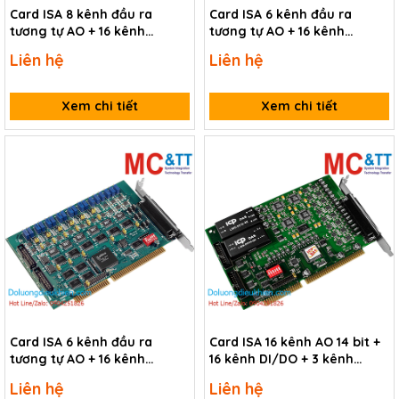
Card ISA 8 kênh đầu ra
Card ISA 6 kênh đầu ra
tương tự AO + 16 kênh
tương tự AO + 16 kênh
vào/ra số TTL/5V ICP DAS A-
vào/ra số TTL/5V ICP DAS A-
Liên hệ
Liên hệ
628 CR
726 CR
Xem chi tiết
Xem chi tiết
Card ISA 6 kênh đầu ra
Card ISA 16 kênh AO 14 bit +
tương tự AO + 16 kênh
16 kênh DI/DO + 3 kênh
vào/ra số TTL/5V ICP DAS A-
Timer/Counter/Frequency
Liên hệ
Liên hệ
626 CR
ICP DAS ISO-DA16 CR