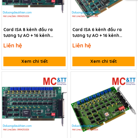
Card ISA 8 kênh đầu ra
Card ISA 6 kênh đầu ra
tương tự AO + 16 kênh
tương tự AO + 16 kênh
vào/ra số TTL/5V ICP DAS A-
vào/ra số TTL/5V ICP DAS A-
Liên hệ
Liên hệ
628/S CR
626/S CR
Xem chi tiết
Xem chi tiết