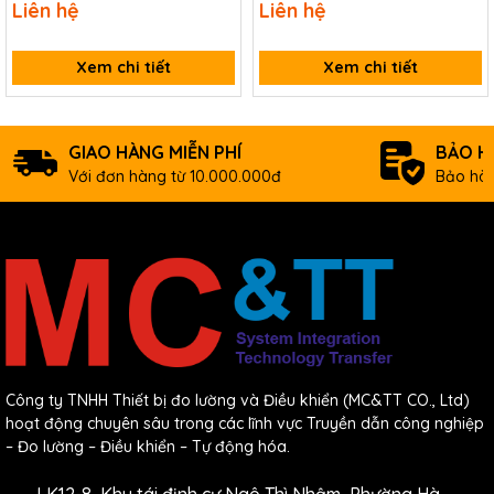
Liên hệ
Liên hệ
Xem chi tiết
Xem chi tiết
GIAO HÀNG MIỄN PHÍ
BẢO H
Với đơn hàng từ 10.000.000đ
Bảo hàn
Công ty TNHH Thiết bị đo lường và Điều khiển (MC&TT CO., Ltd)
hoạt động chuyên sâu trong các lĩnh vực Truyền dẫn công nghiệp
– Đo lường – Điều khiển – Tự động hóa.
LK12-8, Khu tái định cư Ngô Thì Nhậm, Phường Hà