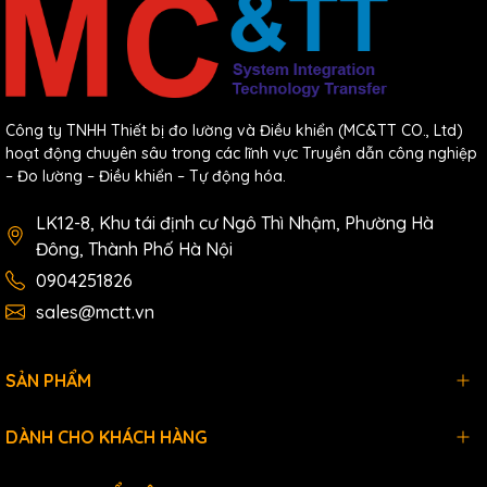
Công ty TNHH Thiết bị đo lường và Điều khiển (MC&TT CO., Ltd)
hoạt động chuyên sâu trong các lĩnh vực Truyền dẫn công nghiệp
– Đo lường – Điều khiển – Tự động hóa.
LK12-8, Khu tái định cư Ngô Thì Nhậm, Phường Hà
Đông, Thành Phố Hà Nội
0904251826
sales@mctt.vn
SẢN PHẨM
DÀNH CHO KHÁCH HÀNG