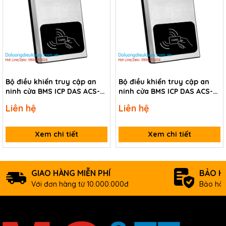
Bộ điều khiển truy cập an
Bộ điều khiển truy cập an
ninh cửa BMS ICP DAS ACS-
ninh cửa BMS ICP DAS ACS-
10VP-MF CR
10V-MF CR
Liên hệ
Liên hệ
Xem chi tiết
Xem chi tiết
GIAO HÀNG MIỄN PHÍ
BẢO H
Với đơn hàng từ 10.000.000đ
Bảo hàn