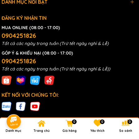
DANH MỤC NỔI BẬT
ĐĂNG KÝ NHẬN TIN
MUA ONLINE (08:00 - 17:00)
0904251826
Tất cả các ngày trong tuần (Trừ tết ngày nghỉ & Lễ)
GÓP Ý & KHIẾU NẠI (08:00 - 17:00)
0904251826
Tất cả các ngày trong tuần (Trừ tết ngày nghỉ & Lễ))
KẾT NỐI VỚI CHÚNG TÔI:
0
0
0
Danh mục
Trang chủ
Giỏ hàng
Yêu thích
So sánh
Bản quyền thuộc về MC&TT Co.,Ltd