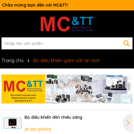
Chào mừng bạn đến với MC&TT!
Switch công nghiệp
Trang chủ
Bộ điều khiển giám sát an ninh
Bộ điều khiển đèn chiếu sáng
(8 sản phẩm)