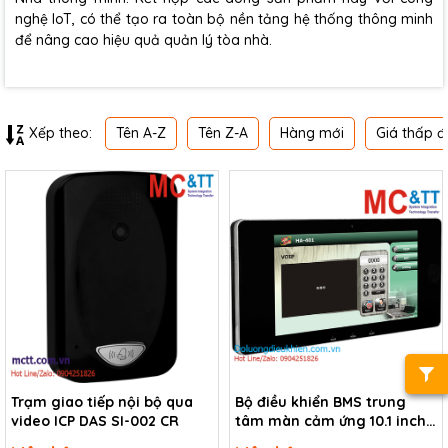
nghệ IoT, có thể tạo ra toàn bộ nền tảng hệ thống thông minh
để nâng cao hiệu quả quản lý tòa nhà.
Tên A-Z
Tên Z-A
Hàng mới
Giá thấp đ
Xếp theo:
Trạm giao tiếp nội bộ qua
Bộ điều khiển BMS trung
video ICP DAS SI-002 CR
tâm màn cảm ứng 10.1 inch
ICP DAS HA-401 CR