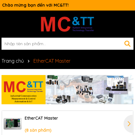
Chào mừng bạn đến với MC&TT!
Switch công nghiệp
Trang chủ
EtherCAT Master
EtherCAT Master
(8 sản phẩm)