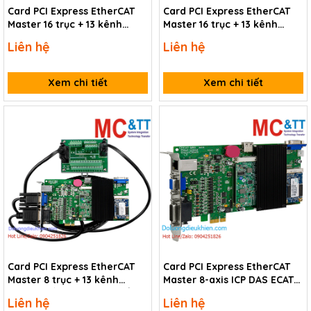
Card PCI Express EtherCAT
Card PCI Express EtherCAT
Master 16 trục + 13 kênh
Master 16 trục + 13 kênh
vào/ra số DIO +2 kênh đầu
vào/ra số DIO +2 kênh đầu
Liên hệ
Liên hệ
vào Encoder ICP DAS ECAT-
vào Encoder ICP DAS ECAT-
M801-16AX/S CR
M801-16AX CR
Xem chi tiết
Xem chi tiết
Card PCI Express EtherCAT
Card PCI Express EtherCAT
Master 8 trục + 13 kênh
Master 8-axis ICP DAS ECAT-
vào/ra số DIO +2 kênh đầu
M801-8AX CR
Liên hệ
Liên hệ
vào Encoder ICP DAS ECAT-