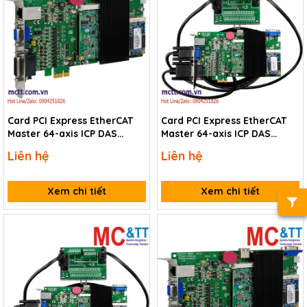
Card PCI Express EtherCAT
Card PCI Express EtherCAT
Master 64-axis ICP DAS
Master 64-axis ICP DAS
ECAT-M801-64AX CR
ECAT-M801-64AX/S CR
Liên hệ
Liên hệ
Xem chi tiết
Xem chi tiết