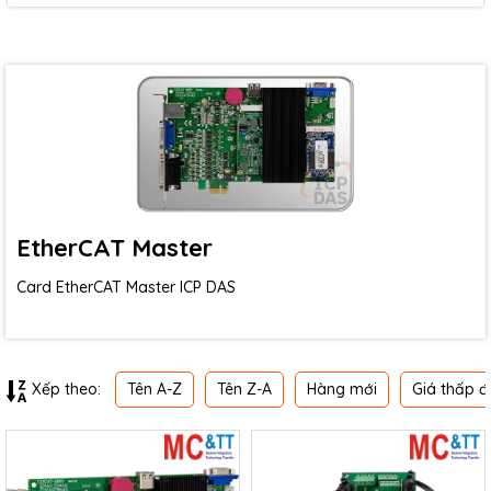
EtherCAT Master
Card EtherCAT Master ICP DAS
Tên A-Z
Tên Z-A
Hàng mới
Giá thấp đ
Xếp theo: