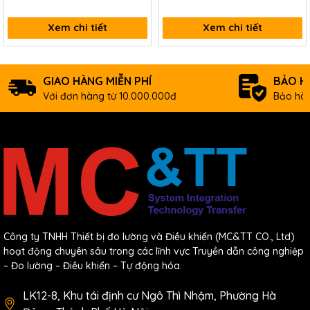
M801-8AX/S CR
Xem chi tiết
Xem chi tiết
GIAO HÀNG MIỄN PHÍ
BẢO H
Với đơn hàng từ 10.000.000đ
Bảo hàn
Công ty TNHH Thiết bị đo lường và Điều khiển (MC&TT CO., Ltd)
hoạt động chuyên sâu trong các lĩnh vực Truyền dẫn công nghiệp
– Đo lường – Điều khiển – Tự động hóa.
LK12-8, Khu tái định cư Ngô Thì Nhậm, Phường Hà