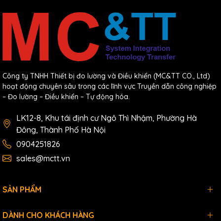
Công ty TNHH Thiết bị đo lường và Điều khiển (MC&TT CO., Ltd)
hoạt động chuyên sâu trong các lĩnh vực Truyền dẫn công nghiệp
– Đo lường – Điều khiển – Tự động hóa.
LK12-8, Khu tái định cư Ngô Thì Nhậm, Phường Hà
Đông, Thành Phố Hà Nội
0904251826
sales@mctt.vn
SẢN PHẨM
DÀNH CHO KHÁCH HÀNG