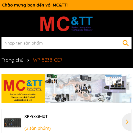
Chào mừng bạn đến với MC&TT!
Trang chủ
WP-5238-CE7
XP-9xx8-IoT
(3 sản phẩm)