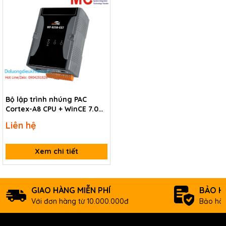
Bộ lập trình nhúng PAC
Cortex-A8 CPU + WinCE 7.0
Win-GRAF ICP DAS WP-5238-
Liên hệ
CE7 CR
Xem chi tiết
GIAO HÀNG MIỄN PHÍ
BẢO H
Với đơn hàng từ 10.000.000đ
Bảo hàn