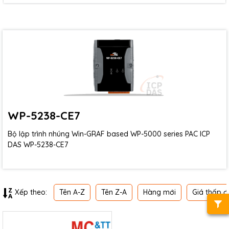
WP-5238-CE7
Bộ lập trình nhúng Win-GRAF based WP-5000 series PAC ICP
DAS WP-5238-CE7
Tên A-Z
Tên Z-A
Hàng mới
Giá thấp đ
Xếp theo: