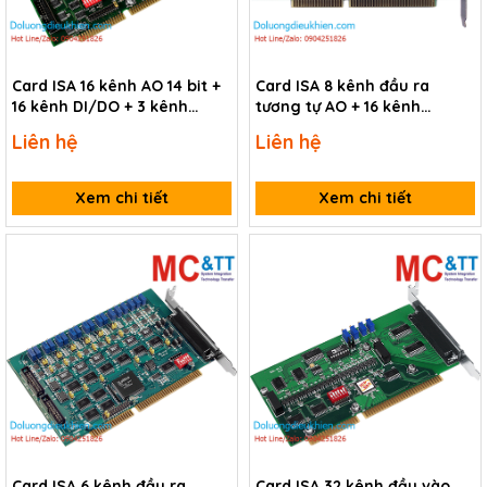
Card ISA 16 kênh AO 14 bit +
Card ISA 8 kênh đầu ra
16 kênh DI/DO + 3 kênh
tương tự AO + 16 kênh
Timer/Counter/Frequency
vào/ra số TTL/5V ICP DAS A-
Liên hệ
Liên hệ
ICP DAS ISO-DA16/S CR
628/S CR
Xem chi tiết
Xem chi tiết
Card ISA 6 kênh đầu ra
Card ISA 32 kênh đầu vào