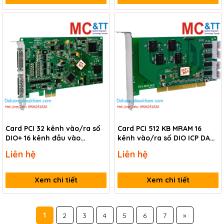
Card PCI 32 kênh vào/ra số
Card PCI 512 KB MRAM 16
DIO+ 16 kênh đầu vào
kênh vào/ra số DIO ICP DAS
Counter/Frequency/Encoder
PCI-M512EU CR
Liên hệ
Liên hệ
ICP DAS PCI-FC16U CR
Xem chi tiết
Xem chi tiết
1
2
3
4
5
6
7
»