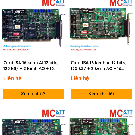
Card ISA 16 kênh AI 12 bits,
Card ISA 16 kênh AI 12 bits,
125 kS/ + 2 kênh AO + 16
125 kS/ + 2 kênh AO + 16
kênh DI/DO + 1 kênh
kênh DI/DO + 1 kênh
Liên hệ
Liên hệ
Timer/Counter/Frequency
Timer/Counter/Frequency
ICP DAS A-822PGH/S CR
ICP DAS A-822PGL/S CR
Xem chi tiết
Xem chi tiết