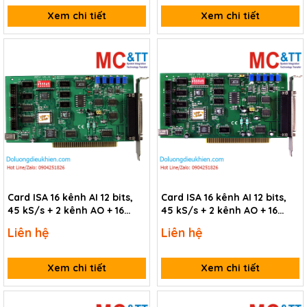
Xem chi tiết
Xem chi tiết
Card ISA 16 kênh AI 12 bits,
Card ISA 16 kênh AI 12 bits,
45 kS/s + 2 kênh AO + 16
45 kS/s + 2 kênh AO + 16
kênh DI/DO + 1 kênh
kênh DI/DO + 1 kênh
Liên hệ
Liên hệ
Timer/Counter/Frequency
Timer/Counter/Frequency
ICP DAS A-821PGH/S CR
ICP DAS A-821PGL/S CR
Xem chi tiết
Xem chi tiết