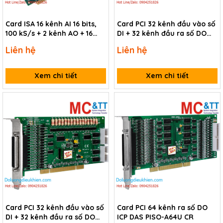
Card ISA 16 kênh AI 16 bits,
Card PCI 32 kênh đầu vào số
100 kS/s + 2 kênh AO + 16
DI + 32 kênh đầu ra số DO
kênh DI/DO + 1 kênh
ICP DAS PISO-730AU-5V CR
Liên hệ
Liên hệ
Timer/Counter/Frequency
ICP DAS A-826PG/S CR
Xem chi tiết
Xem chi tiết
Card PCI 32 kênh đầu vào số
Card PCI 64 kênh ra số DO
DI + 32 kênh đầu ra số DO
ICP DAS PISO-A64U CR