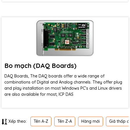
Bo mạch (DAQ Boards)
DAQ Boards, The DAQ boards offer a wide range of
combinations of Digital and Analog channels. They offer plug
and play installation on most Windows PC’s and Linux drivers
are also available for most, ICP DAS
Tên A-Z
Tên Z-A
Hàng mới
Giá thấp đ
Xếp theo: