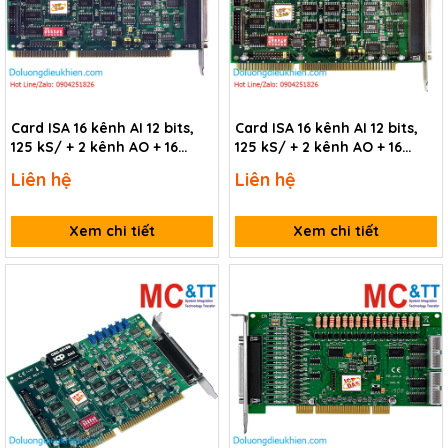
Card ISA 16 kênh AI 12 bits,
Card ISA 16 kênh AI 12 bits,
125 kS/ + 2 kênh AO + 16
125 kS/ + 2 kênh AO + 16
kênh DI/DO + 1 kênh
kênh DI/DO + 1 kênh
Liên hệ
Liên hệ
Timer/Counter/Frequency
Timer/Counter/Frequency
ICP DAS A-823PGH/S CR
ICP DAS A-823PGL/S CR
Xem chi tiết
Xem chi tiết