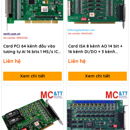
Card PCI 64 kênh đầu vào
Card ISA 8 kênh AO 14 bit +
tương tự AI 16 bits 1 MS/s ICP
16 kênh DI/DO + 3 kênh
DAS PCI-AD64SU CR
Timer/Counter/Frequency
Liên hệ
Liên hệ
ICP DAS ISO-DA8/S CR
Xem chi tiết
Xem chi tiết