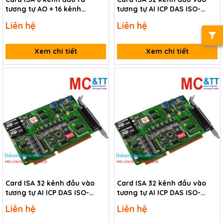
tương tự AO + 16 kênh
tương tự AI ICP DAS ISO-
vào/ra số TTL/5V ICP DAS A-
813/S CR
Liên hệ
Liên hệ
626/S CR
Xem chi tiết
Xem chi tiết
Card ISA 32 kênh đầu vào
Card ISA 32 kênh đầu vào
tương tự AI ICP DAS ISO-
tương tự AI ICP DAS ISO-
AD32H/S CR
AD32L/S CR
Liên hệ
Liên hệ