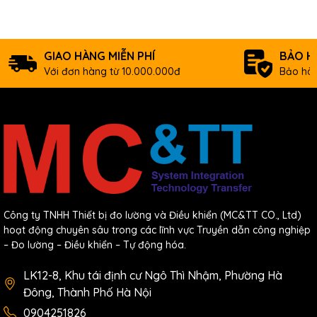
GIAO HÀNG MIỄN PHÍ
BẢO H
Với đơn hàng từ 10.000.000đ
Bảo hàn
Công ty TNHH Thiết bị đo lường và Điều khiển (MC&TT CO., Ltd)
hoạt động chuyên sâu trong các lĩnh vực Truyền dẫn công nghiệp
– Đo lường – Điều khiển – Tự động hóa.
LK12-8, Khu tái định cư Ngô Thì Nhậm, Phường Hà
Đông, Thành Phố Hà Nội
0904251826