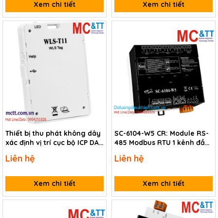
Xem chi tiết
Xem chi tiết
Thiết bị thu phát không dây
SC-6104-W5 CR: Module RS-
xác định vị trí cục bộ ICP DAS
485 Modbus RTU 1 kênh đầu
WLS-T11 CR
vào số AC + 3 kênh đầu ra
Liên hệ
Liên hệ
Relay điều khiển trình tự
cho đèn chiếu sáng + Quạt +
Điều Hòa
Xem chi tiết
Xem chi tiết