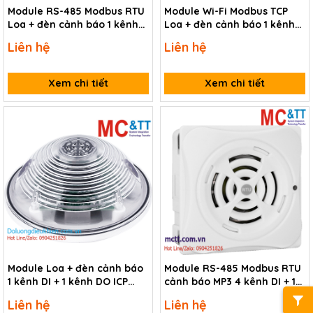
Module RS-485 Modbus RTU
Module Wi-Fi Modbus TCP
Loa + đèn cảnh báo 1 kênh
Loa + đèn cảnh báo 1 kênh
DI + 1 kênh DO ICP DAS ALM-
DI + 1 kênh DO ICP DAS ALM-
Liên hệ
Liên hệ
Horn-MRTU-BR CR
Horn-WF-BR CR
Xem chi tiết
Xem chi tiết
Module Loa + đèn cảnh báo
Module RS-485 Modbus RTU
1 kênh DI + 1 kênh DO ICP
cảnh báo MP3 4 kênh DI + 1
DAS ALM-Horn-BR CR
kênh Relay ICP DAS ALM-04-
Liên hệ
Liên hệ
MRTU CR