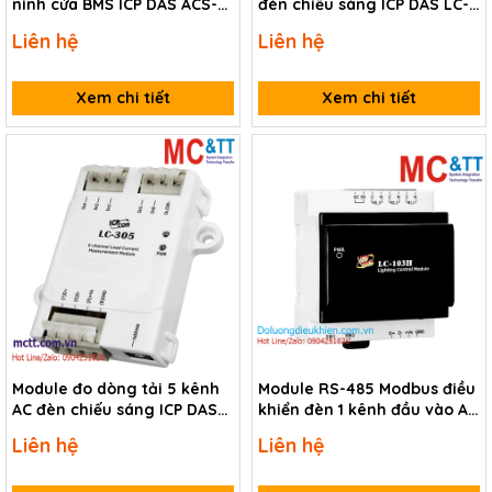
ninh cửa BMS ICP DAS ACS-
đèn chiếu sáng ICP DAS LC-
10V-MF CR
223H CR
Liên hệ
Liên hệ
Xem chi tiết
Xem chi tiết
Module đo dòng tải 5 kênh
Module RS-485 Modbus điều
AC đèn chiếu sáng ICP DAS
khiển đèn 1 kênh đầu vào AC
LC-305 CR
+ 3 kênh đầu ra AC Relay ICP
Liên hệ
Liên hệ
DAS LC-103H CR