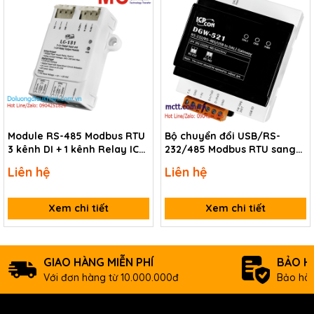
Module RS-485 Modbus RTU
Bộ chuyển đổi USB/RS-
3 kênh DI + 1 kênh Relay ICP
232/485 Modbus RTU sang
DAS LC-131 CR
DALI ICP DAS DGW-521 CR
Liên hệ
Liên hệ
Xem chi tiết
Xem chi tiết
GIAO HÀNG MIỄN PHÍ
BẢO H
Với đơn hàng từ 10.000.000đ
Bảo hàn