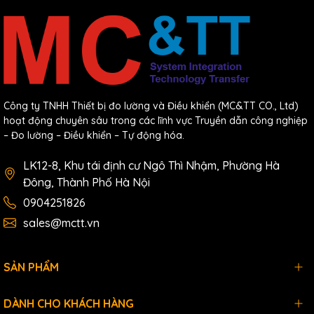
Công ty TNHH Thiết bị đo lường và Điều khiển (MC&TT CO., Ltd)
hoạt động chuyên sâu trong các lĩnh vực Truyền dẫn công nghiệp
– Đo lường – Điều khiển – Tự động hóa.
LK12-8, Khu tái định cư Ngô Thì Nhậm, Phường Hà
Đông, Thành Phố Hà Nội
0904251826
sales@mctt.vn
SẢN PHẨM
DÀNH CHO KHÁCH HÀNG