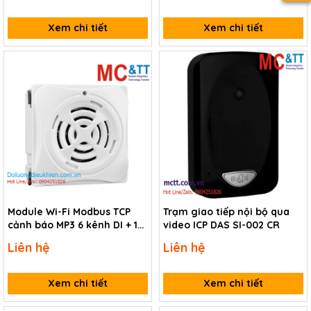
Xem chi tiết
Xem chi tiết
Module Wi-Fi Modbus TCP
Trạm giao tiếp nội bộ qua
cảnh báo MP3 6 kênh DI + 1
video ICP DAS SI-002 CR
kênh Relay ICP DAS ALM-06-
Liên hệ
Liên hệ
WF CR
Xem chi tiết
Xem chi tiết