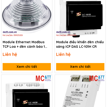
Module Ethernet Modbus
Module điều khiển đèn chiếu
TCP Loa + đèn cảnh báo 1
sáng ICP DAS LC-101H CR
kênh DI + 1 kênh DO ICP DAS
Liên hệ
Liên hệ
ALM-Horn-RGB CR
Xem chi tiết
Xem chi tiết