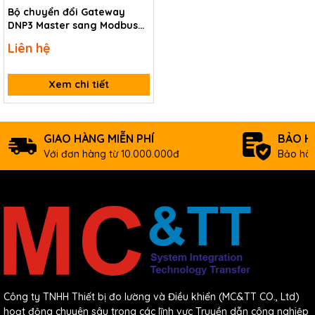
Bộ chuyển đổi Gateway
DNP3 Master sang Modbus
TCP Server ICP DAS DNP-211
Liên hệ
CR
Xem chi tiết
GIAO HÀNG MIỄN PHÍ
BẢO H
Với đơn hàng từ 10.000.000đ
Bảo hàn
Công ty TNHH Thiết bị đo lường và Điều khiển (MC&TT CO., Ltd)
hoạt động chuyên sâu trong các lĩnh vực Truyền dẫn công nghiệp