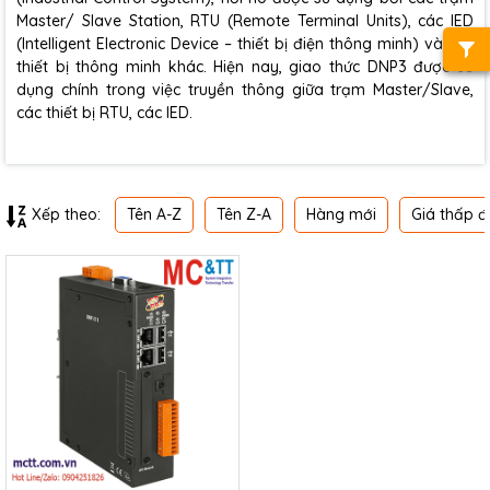
Master/ Slave Station, RTU (Remote Terminal Units), các IED
(Intelligent Electronic Device – thiết bị điện thông minh) và các
thiết bị thông minh khác. Hiện nay, giao thức DNP3 được sử
dụng chính trong việc truyền thông giữa trạm Master/Slave,
các thiết bị RTU, các IED.
Tên A-Z
Tên Z-A
Hàng mới
Giá thấp đ
Xếp theo: