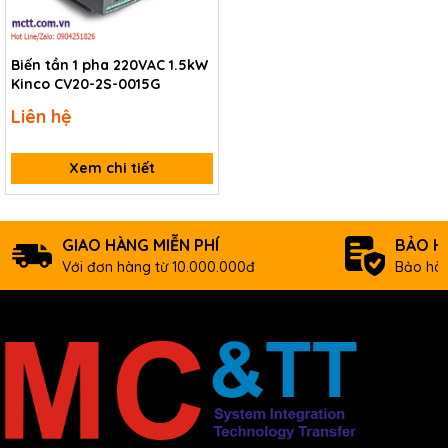
Biến tần 1 pha 220VAC 1.5kW
Kinco CV20-2S-0015G
Liên hệ
Xem chi tiết
GIAO HÀNG MIỄN PHÍ
BẢO H
Với đơn hàng từ 10.000.000đ
Bảo hàn