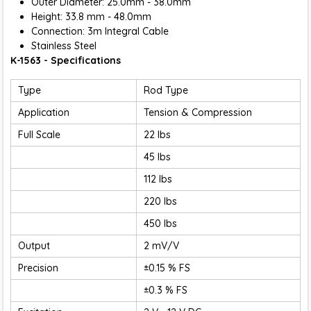
Outer Diameter: 25.0mm - 38.0mm
Height: 33.8 mm - 48.0mm
Connection: 3m Integral Cable
Stainless Steel
K-1563 - Specifications
Type
Rod Type
Application
Tension & Compression
Full Scale
22 lbs
45 lbs
112 lbs
220 lbs
450 lbs
Output
2 mV/V
Precision
±0.15 % FS
±0.3 % FS