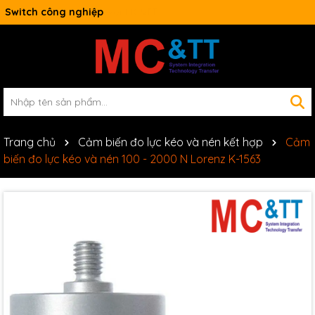
Switch công nghiệp
Trang chủ
Cảm biến đo lực kéo và nén kết hợp
Cảm
biến đo lực kéo và nén 100 - 2000 N Lorenz K-1563