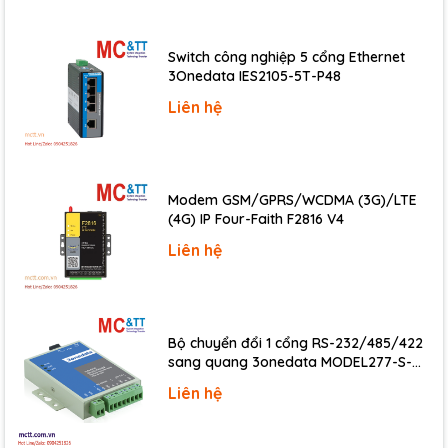
Switch công nghiệp 5 cổng Ethernet
3Onedata IES2105-5T-P48
Liên hệ
Modem GSM/GPRS/WCDMA (3G)/LTE
(4G) IP Four-Faith F2816 V4
Liên hệ
Bộ chuyển đổi 1 cổng RS-232/485/422
sang quang 3onedata MODEL277-S-
SC-20KM (Dual fiber, Single-mode, SC,
Liên hệ
20KM)