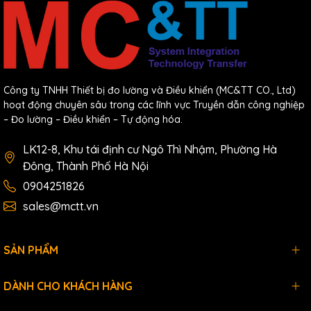
Công ty TNHH Thiết bị đo lường và Điều khiển (MC&TT CO., Ltd)
hoạt động chuyên sâu trong các lĩnh vực Truyền dẫn công nghiệp
– Đo lường – Điều khiển – Tự động hóa.
LK12-8, Khu tái định cư Ngô Thì Nhậm, Phường Hà
Đông, Thành Phố Hà Nội
0904251826
sales@mctt.vn
SẢN PHẨM
DÀNH CHO KHÁCH HÀNG