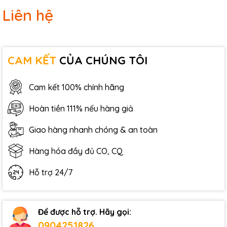
Liên hệ
CAM KẾT
CỦA CHÚNG TÔI
Cam kết 100% chính hãng
Hoàn tiền 111% nếu hàng giả
Giao hàng nhanh chóng & an toàn
Hàng hóa đầy đủ CO, CQ
Hỗ trợ 24/7
Để được hỗ trợ. Hãy gọi:
0904251826