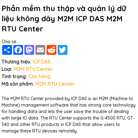
Phần mềm thu thập và quản lý dữ
liệu không dây M2M ICP DAS M2M
RTU Center
Chia sẻ
Share
Facebook
Mastodon
Email
Reddit
Twitter
Thương hiệu:
ICP DAS
Loại:
M2M RTU Center
Tình trạng:
Còn hàng
Mã sản phẩm:
M2M RTU Center
The M2M RTU Center provided by ICP DAS is an M2M (Machine to
Machine) management software that has strong core technology
for handling data and lets the user save the trouble of dealing
with large IO data. The RTU Center supports the G-4500 RTU, GT-
540 and other RTU products in ICP DAS that allow users to
manage these RTU devices remotely.