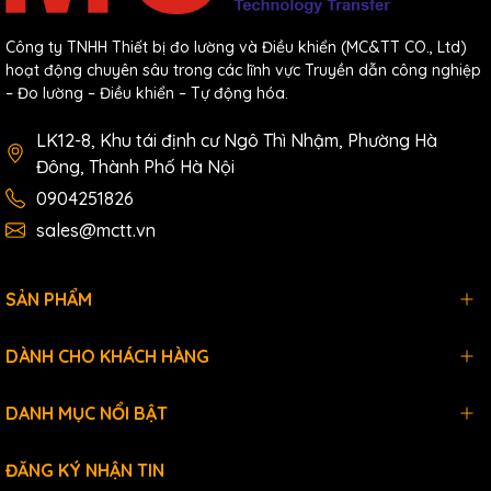
Công ty TNHH Thiết bị đo lường và Điều khiển (MC&TT CO., Ltd)
hoạt động chuyên sâu trong các lĩnh vực Truyền dẫn công nghiệp
– Đo lường – Điều khiển – Tự động hóa.
LK12-8, Khu tái định cư Ngô Thì Nhậm, Phường Hà
Đông, Thành Phố Hà Nội
0904251826
sales@mctt.vn
SẢN PHẨM
DÀNH CHO KHÁCH HÀNG
DANH MỤC NỔI BẬT
ĐĂNG KÝ NHẬN TIN