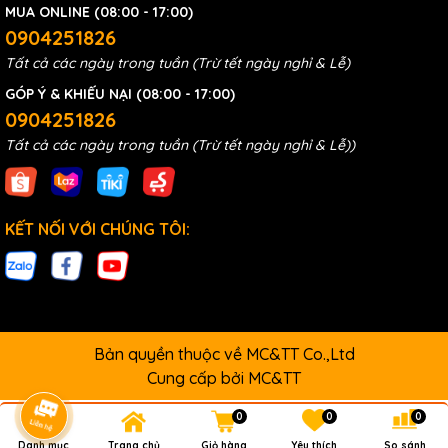
MUA ONLINE (08:00 - 17:00)
0904251826
Tất cả các ngày trong tuần (Trừ tết ngày nghỉ & Lễ)
GÓP Ý & KHIẾU NẠI (08:00 - 17:00)
0904251826
Tất cả các ngày trong tuần (Trừ tết ngày nghỉ & Lễ))
KẾT NỐI VỚI CHÚNG TÔI:
Bản quyền thuộc về MC&TT Co.,Ltd
Cung cấp bởi
MC&TT
0
0
0
Danh mục
Trang chủ
Giỏ hàng
Yêu thích
So sánh