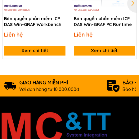
Bản quyền phần mềm ICP
Bản quyền phần mềm ICP
DAS Win-GRAF Workbench
DAS Win-GRAF PC Runtime
Liên hệ
Liên hệ
Xem chi tiết
Xem chi tiết
GIAO HÀNG MIỄN PHÍ
BẢO H
Với đơn hàng từ 10.000.000đ
Bảo hàn