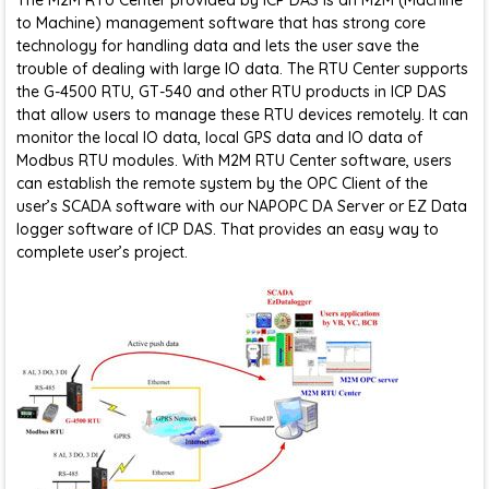
The M2M RTU Center provided by ICP DAS is an M2M (Machine
to Machine) management software that has strong core
technology for handling data and lets the user save the
trouble of dealing with large IO data. The RTU Center supports
the G-4500 RTU, GT-540 and other RTU products in ICP DAS
that allow users to manage these RTU devices remotely. It can
monitor the local IO data, local GPS data and IO data of
Modbus RTU modules. With M2M RTU Center software, users
can establish the remote system by the OPC Client of the
user’s SCADA software with our NAPOPC DA Server or EZ Data
logger software of ICP DAS. That provides an easy way to
complete user’s project.