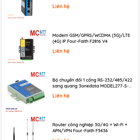
541M-UDR
Inertial Navigation
Liên hệ
G-4513-
3G WCDMA Power Saving PAC with Solar
3GWA-
charger (RoHS)
Series
Modem GSM/GPRS/WCDMA (3G)/LTE
G-4514-
4G LTE Power Saving PAC with Solar charger
(4G) IP Four-Faith F2816 V4
4G-Series
(RoHS)
Liên hệ
G-4510-
Power Saving PAC with Solar charger and
Series
optional communication module (RoHS)
Bộ chuyển đổi 1 cổng RS-232/485/422
sang quang 3onedata MODEL277-S-
SC-20KM (Dual fiber, Single-mode, SC,
Liên hệ
20KM)
Router công nghiệp 3G/4G + Wi-Fi +
APN/VPN Four-Faith F3436