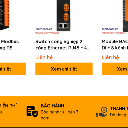
i Modbus
Switch công nghiệp 2
Module BAC
ng RS-
cổng Ethernet RJ45 + 4
DI + 8 kênh
sang 2 cổng
cổng T1L Ethernet ICP
BNET-2107
Liên hệ
Liên hệ
 DAS GW-
DAS NSM-2402-T1L CR
i tiết
Xem chi tiết
Xem c
IỄN PHÍ
BẢO HÀNH
THANH 
ừ
Bảo hành từ 1 đến 3
Dễ dàng 
năm