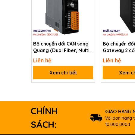
Bộ chuyển đổi CAN sang
Bộ chuyển đổ
Quang (Dual Fiber, Multi
Gateway 2 cổ
Mode, ST, 2KM) ICP DAS I-
232/422/485 
Liên hệ
Liên hệ
2533-UTA CR
Ethernet ICP
2528iM CR
Xem chi tiết
Xem ch
CHÍNH
GIAO HÀNG M
Với đơn hàng t
SÁCH:
10.000.000đ