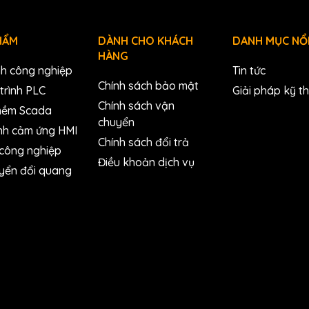
HẨM
DÀNH CHO KHÁCH
DANH MỤC NỔI
HÀNG
nh công nghiệp
Tin tức
Chính sách bảo mật
trình PLC
Giải pháp kỹ t
Chính sách vận
mềm Scada
chuyển
nh cảm ứng HMI
Chính sách đổi trả
 công nghiệp
Điều khoản dịch vụ
yển đổi quang