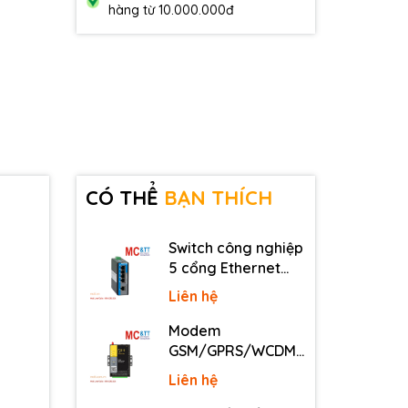
hàng từ 10.000.000đ
CÓ THỂ
BẠN THÍCH
Switch công nghiệp
5 cổng Ethernet
3Onedata IES2105-
Liên hệ
5T-P48
Modem
GSM/GPRS/WCDMA
(3G)/LTE (4G) IP
Liên hệ
Four-Faith F2816 V4