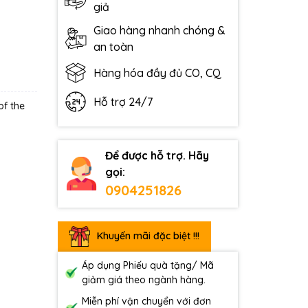
giả
Giao hàng nhanh chóng &
an toàn
Hàng hóa đầy đủ CO, CQ
Hỗ trợ 24/7
of the
Để được hỗ trợ. Hãy
gọi:
0904251826
Khuyến mãi đặc biệt !!!
Áp dụng Phiếu quà tặng/ Mã
giảm giá theo ngành hàng.
Miễn phí vận chuyển với đơn