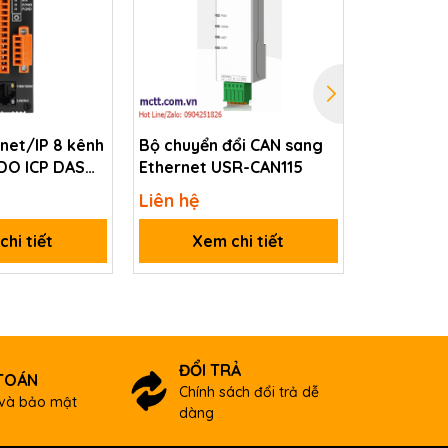
net/IP 8 kênh
Bộ chuyển đổi CAN sang
Module BA
 DO ICP DAS
Ethernet USR-CAN115
đầu ra Re
M CR
BNET-211
Liên hệ
Liên hệ
hi tiết
Xem chi tiết
Xem
ĐỔI TRẢ
TOÁN
Chính sách đổi trả dễ
và bảo mật
dàng