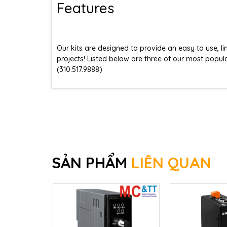
Features
Our kits are designed to provide an easy to use, 
projects! Listed below are three of our most popula
(310.517.9888)
SẢN PHẨM
LIÊN QUAN