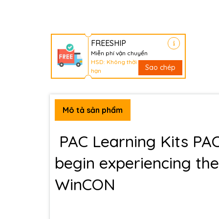
FREESHIP
Miễn phí vận chuyển
HSD: Không thời
Sao chép
hạn
Mô tả sản phẩm
PAC Learning Kits PAC
begin experiencing the
WinCON