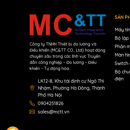
SẢN P
Máy tí
Bộ lập 
Công ty TNHH Thiết bị đo lường và
Phần 
Điều khiển (MC&TT CO., Ltd) hoạt động
Màn hì
chuyên sâu trong các lĩnh vực Truyền
dẫn công nghiệp – Đo lường – Điều
Switch
khiển – Tự động hóa.
Bộ chu
điện
LK12-8, Khu tái định cư Ngô Thì
Nhậm, Phường Hà Đông, Thành
Phố Hà Nội
0904251826
sales@mctt.vn