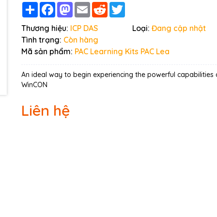
Share
Facebook
Mastodon
Email
Reddit
Twitter
Thương hiệu:
ICP DAS
Loại:
Đang cập nhật
Tình trạng:
Còn hàng
Mã sản phẩm:
PAC Learning Kits PAC Lea
An ideal way to begin experiencing the powerful capabilities 
WinCON
Liên hệ