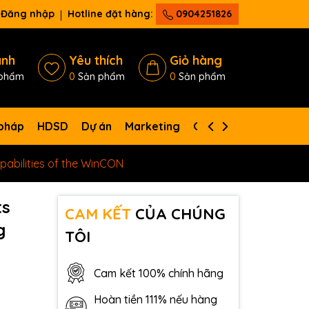
Đăng nhập
Hotline đặt hàng:
0904251826
ánh
Yêu thích
Giỏ hàng
phẩm
0
Sản phẩm
0
Sản phẩm
 pháp
HDSD
Dự án
Marketing
Giới thiệu
Liên hệ
apabilities of the WinCON
ts
CAM KẾT
CỦA CHÚNG
g
TÔI
Cam kết 100% chính hãng
Hoàn tiền 111% nếu hàng