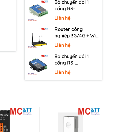
Bộ chuyển đổi 1
cổng RS-
232/485/422 sang
Liên hệ
quang 3onedata
MODEL277-S-SC-
Router công
20KM (Dual fiber,
nghiệp 3G/4G + Wi-
Single-mode, SC,
Fi + APN/VPN Four-
Liên hệ
20KM)
Faith F3436
Bộ chuyển đổi 1
cổng RS-
232/485/422 sang
Liên hệ
Ethernet 3onedata
NP301