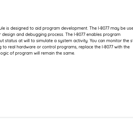
dule is designed to aid program development. The I-8077 may be us
ur design and debugging process. The I-8077 enables program
 status at will to simulate a system activity. You can monitor the s
 to real hardware or control programs, replace the I-8077 with the
logic of program will remain the same.