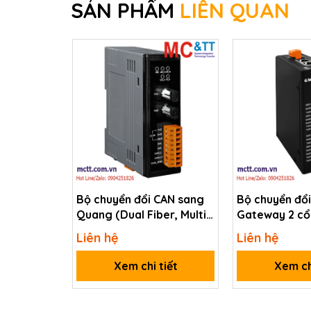
SẢN PHẨM
LIÊN QUAN
Bộ chuyển đổi CAN sang
Bộ chuyển đổ
Quang (Dual Fiber, Multi
Gateway 2 cổ
Mode, ST, 2KM) ICP DAS I-
232/422/485 
Liên hệ
Liên hệ
2533-UTA CR
Ethernet ICP
2528iM CR
Xem chi tiết
Xem ch