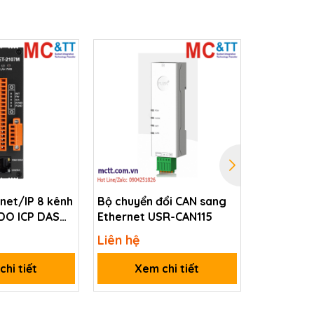
net/IP 8 kênh
Bộ chuyển đổi CAN sang
Module BA
 DO ICP DAS
Ethernet USR-CAN115
đầu ra Re
M CR
BNET-211
Liên hệ
Liên hệ
hi tiết
Xem chi tiết
Xem