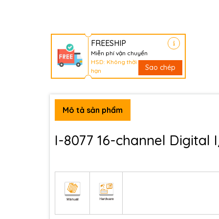
FREESHIP
Miễn phí vận chuyển
HSD: Không thời
Sao chép
hạn
Mô tả sản phẩm
I-8077 16-channel Digital