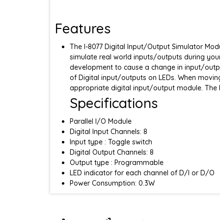
Features
The I-8077 Digital Input/Output Simulator Mo
simulate real world inputs/outputs during yo
development to cause a change in input/output
of Digital input/outputs on LEDs. When moving
appropriate digital input/output module. The 
Specifications
Parallel I/O Module
Digital Input Channels: 8
Input type : Toggle switch
Digital Output Channels: 8
Output type : Programmable
LED indicator for each channel of D/I or D/O
Power Consumption: 0.3W