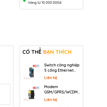
hàng từ 10.000.000đ
CÓ THỂ
BẠN THÍCH
Switch công nghiệp
5 cổng Ethernet
3Onedata IES2105-
Liên hệ
5T-P48
Modem
GSM/GPRS/WCDMA
(3G)/LTE (4G) IP
Liên hệ
Four-Faith F2816 V4