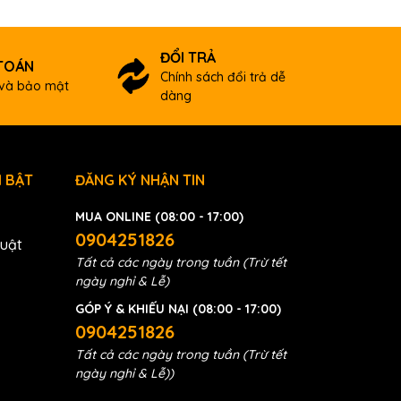
ĐỔI TRẢ
TOÁN
Chính sách đổi trả dễ
và bảo mật
dàng
 BẬT
ĐĂNG KÝ NHẬN TIN
MUA ONLINE (08:00 - 17:00)
0904251826
huật
Tất cả các ngày trong tuần (Trừ tết
ngày nghỉ & Lễ)
GÓP Ý & KHIẾU NẠI (08:00 - 17:00)
0904251826
Tất cả các ngày trong tuần (Trừ tết
ngày nghỉ & Lễ))