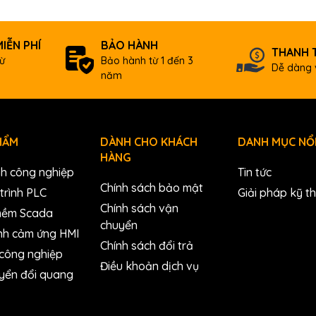
IỄN PHÍ
BẢO HÀNH
THANH 
ừ
Bảo hành từ 1 đến 3
Dễ dàng 
năm
HẨM
DÀNH CHO KHÁCH
DANH MỤC NỔI
HÀNG
nh công nghiệp
Tin tức
Chính sách bảo mật
trình PLC
Giải pháp kỹ t
Chính sách vận
mềm Scada
chuyển
nh cảm ứng HMI
Chính sách đổi trả
 công nghiệp
Điều khoản dịch vụ
yển đổi quang