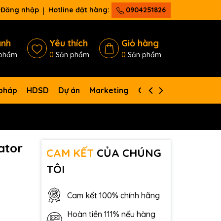
Đăng nhập
Hotline đặt hàng:
0904251826
ánh
Yêu thích
Giỏ hàng
phẩm
0
Sản phẩm
0
Sản phẩm
 pháp
HDSD
Dự án
Marketing
Giới thiệu
Liên hệ
ator
CAM KẾT
CỦA CHÚNG
TÔI
Cam kết 100% chính hãng
Hoàn tiền 111% nếu hàng