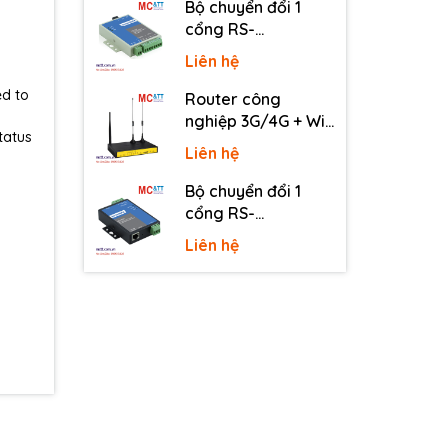
Bộ chuyển đổi 1
cổng RS-
232/485/422 sang
Liên hệ
quang 3onedata
MODEL277-S-SC-
ed to
Router công
20KM (Dual fiber,
nghiệp 3G/4G + Wi-
tatus
Single-mode, SC,
Fi + APN/VPN Four-
Liên hệ
20KM)
Faith F3436
Bộ chuyển đổi 1
cổng RS-
232/485/422 sang
Liên hệ
Ethernet 3onedata
NP301