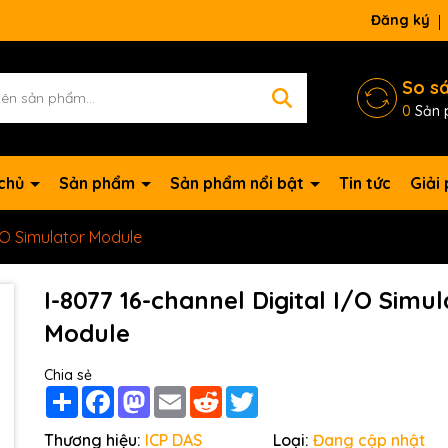
Đăng ký
So s
0
Sản 
 chủ
Sản phẩm
Sản phẩm nổi bật
Tin tức
Giải
I/O Simulator Module
I-8077 16-channel Digital I/O Simul
Module
Mã giảm giá:
Chia sẻ
Ngày hết hạn:
Share
Facebook
Mastodon
Email
Reddit
Twitter
Điều kiện:
Thương hiệu:
ICP DAS
Loại:
Đang cập nhật