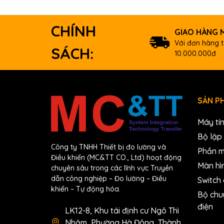
CHÍNH
GIAO HÀNG M
Với đơn hàng t
SÁCH:
10.000.000đ
SẢN P
Máy tí
Bộ lập 
Công ty TNHH Thiết bị đo lường và
Phần 
Điều khiển (MC&TT CO., Ltd) hoạt động
Màn hì
chuyên sâu trong các lĩnh vực Truyền
dẫn công nghiệp – Đo lường – Điều
Switch
khiển – Tự động hóa.
Bộ chu
điện
LK12-8, Khu tái định cư Ngô Thì
Nhậm, Phường Hà Đông, Thành