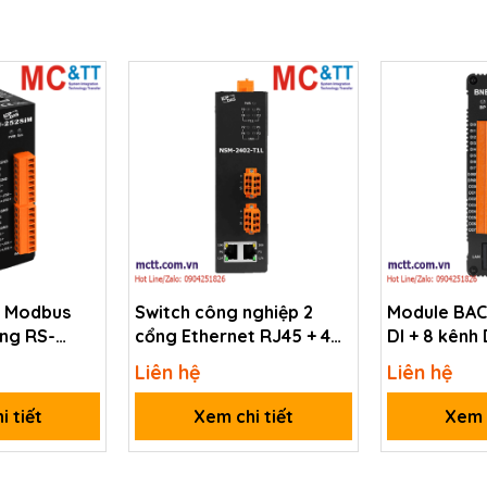
i Modbus
Switch công nghiệp 2
Module BAC
ng RS-
cổng Ethernet RJ45 + 4
DI + 8 kênh
sang 2 cổng
cổng T1L Ethernet ICP
BNET-2107
Liên hệ
Liên hệ
 DAS GW-
DAS NSM-2402-T1L CR
i tiết
Xem chi tiết
Xem c