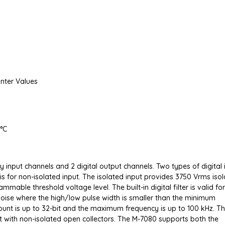
unter Values
°C
 input channels and 2 digital output channels. Two types of digital 
 is for non-isolated input. The isolated input provides 3750 Vrms isol
able threshold voltage level. The built-in digital filter is valid fo
 noise where the high/low pulse width is smaller than the minimum
count is up to 32-bit and the maximum frequency is up to 100 kHz. T
with non-isolated open collectors. The M-7080 supports both the