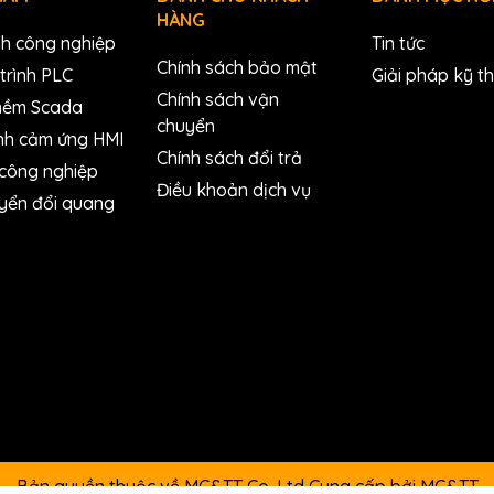
ctor
HÀNG
nh công nghiệp
Tin tức
Chính sách bảo mật
trình PLC
Giải pháp kỹ t
Chính sách vận
mềm Scada
 VDC
chuyển
nh cảm ứng HMI
Chính sách đổi trả
annel
 công nghiệp
Điều khoản dịch vụ
yển đổi quang
I-
I-
M-
M-
M-
M-
080D
7080B
7080BD
7080
7080D
7080B
708
8, 2) (E, 8, 1) (O, 8, 1)
Bản quyền thuộc về MC&TT Co.,Ltd
Cung cấp bởi
MC&TT