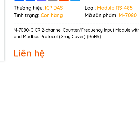
Ngày hết hạn:
Thương hiệu:
ICP DAS
Loại:
Module RS-485
Tình trạng:
Còn hàng
Mã sản phẩm:
M-7080
Điều kiện:
M-7080-G CR 2-channel Counter/Frequency Input Module wi
and Modbus Protocol (Gray Cover) (RoHS)
Liên hệ