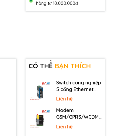
hàng từ 10.000.000đ
CÓ THỂ
BẠN THÍCH
Switch công nghiệp
5 cổng Ethernet
3Onedata IES2105-
Liên hệ
5T-P48
Modem
GSM/GPRS/WCDMA
(3G)/LTE (4G) IP
Liên hệ
Four-Faith F2816 V4