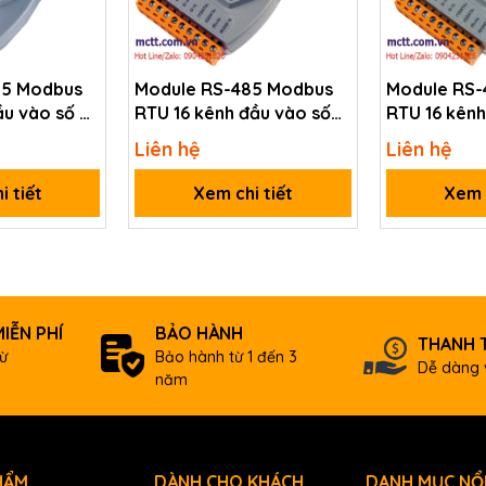
85 Modbus
Module RS-485 Modbus
Module RS-
u vào số DI
RTU 16 kênh đầu vào số
RTU 16 kênh
052D-G CR
DI ICP DAS M-7053-G CR
DI ICP DAS
Liên hệ
Liên hệ
CR
i tiết
Xem chi tiết
Xem c
Yes
-
Yes
Hz
IỄN PHÍ
BẢO HÀNH
THANH 
ừ
Bảo hành từ 1 đến 3
Dễ dàng 
năm
HẨM
DÀNH CHO KHÁCH
DANH MỤC NỔI