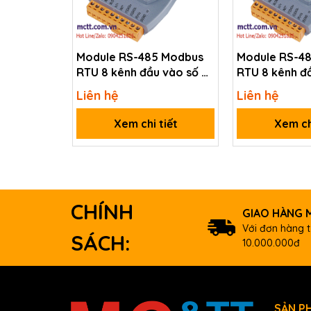
Counter/Encoder-bits
32-bit
Counter Mode
Up
Module RS-485 Modbus
Module RS-4
RTU 8 kênh đầu vào số DI
RTU 8 kênh đầ
Encoder Mode
-
ICP DAS M-7052-G CR
ICP DAS M-7
Liên hệ
Liên hệ
Frequency Mode
Yes
Xem chi tiết
Xem ch
Virtual Battery Backup
-
Frequency Accuracy
1 Hz or 10 
CHÍNH
GIAO HÀNG M
Max. Speed
100 KHz
Với đơn hàng t
SÁCH:
10.000.000đ
Digital Output
Channels
2
SẢN P