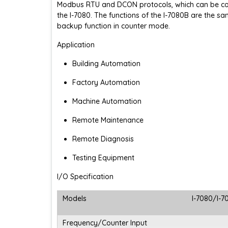
Modbus RTU and DCON protocols, which can be conf
the I-7080. The functions of the I-7080B are the sa
backup function in counter mode.
Application
Building Automation
Factory Automation
Machine Automation
Remote Maintenance
Remote Diagnosis
Testing Equipment
I/O Specification
Models
I-7080/I-
Frequency/Counter Input