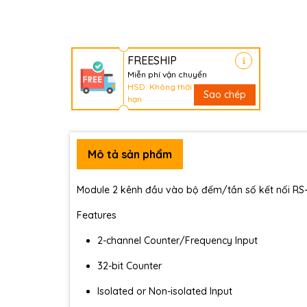
FREESHIP
Miễn phí vận chuyển
HSD: Không thời
Sao chép
hạn
Mô tả sản phẩm
Module 2 kênh đầu vào bộ đếm/tần số kết nối 
Features
2-channel Counter/Frequency Input
32-bit Counter
Isolated or Non-isolated Input