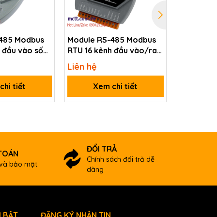
485 Modbus
Module RS-485 Modbus
Module R
 đầu vào số
RTU 16 kênh đầu vào/ra
RTU 16 kê
 M-7053D-G
số DI/DO ICP DAS M-
số DI/DO 
Liên hệ
Liên hệ
7054-G CR
7054D-G 
hi tiết
Xem chi tiết
Xem
ĐỔI TRẢ
TOÁN
Chính sách đổi trả dễ
và bảo mật
dàng
 BẬT
ĐĂNG KÝ NHẬN TIN