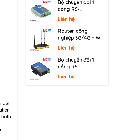
Bộ chuyển đổi 1
cổng RS-
232/485/422 sang
Liên hệ
quang 3onedata
MODEL277-S-SC-
Router công
20KM (Dual fiber,
nghiệp 3G/4G + Wi-
Single-mode, SC,
Fi + APN/VPN Four-
Liên hệ
20KM)
Faith F3436
Bộ chuyển đổi 1
cổng RS-
232/485/422 sang
Liên hệ
Ethernet 3onedata
NP301
input
ation
r both
he