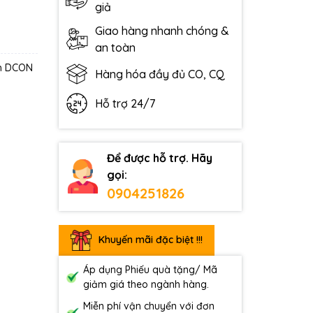
giả
Giao hàng nhanh chóng &
an toàn
th DCON
Hàng hóa đầy đủ CO, CQ
Hỗ trợ 24/7
Để được hỗ trợ. Hãy
gọi:
0904251826
Khuyến mãi đặc biệt !!!
Áp dụng Phiếu quà tặng/ Mã
giảm giá theo ngành hàng.
Miễn phí vận chuyển với đơn