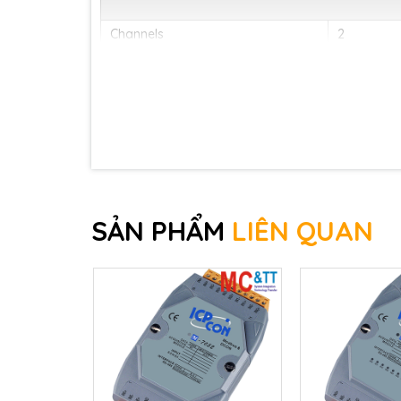
Channels
2
Contact
Wet
Sink/Source (NPN/PNP)
Sink
Isolated
+3.5 ~ +30
On Voltage Level
Non-isolated
+2.4 ~ +5 
SẢN PHẨM
LIÊN QUAN
Off Voltage Level
+1 VDC Max
Programmable Filter
2 μs to 65
Programmable Threshold Voltage
+0.1 ~ +5 
Individual Channel Configuration
No