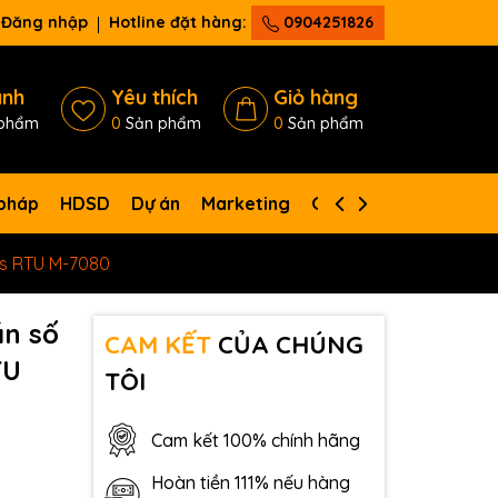
Đăng nhập
Hotline đặt hàng:
0904251826
ánh
Yêu thích
Giỏ hàng
phẩm
0
Sản phẩm
0
Sản phẩm
 pháp
HDSD
Dự án
Marketing
Giới thiệu
Liên hệ
us RTU M-7080
ần số
CAM KẾT
CỦA CHÚNG
TU
TÔI
Cam kết 100% chính hãng
Hoàn tiền 111% nếu hàng