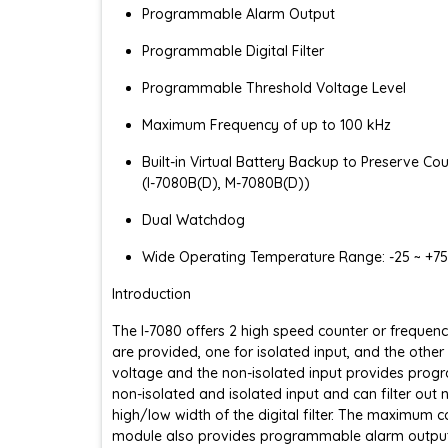
Programmable Alarm Output
Programmable Digital Filter
Programmable Threshold Voltage Level
Maximum Frequency of up to 100 kHz
Built-in Virtual Battery Backup to Preserve Co
(I-7080B(D), M-7080B(D))
Dual Watchdog
Wide Operating Temperature Range: -25 ~ +75
Introduction
The I-7080 offers 2 high speed counter or frequency
are provided, one for isolated input, and the other
voltage and the non-isolated input provides programm
non-isolated and isolated input and can filter out
high/low width of the digital filter. The maximum 
module also provides programmable alarm output 