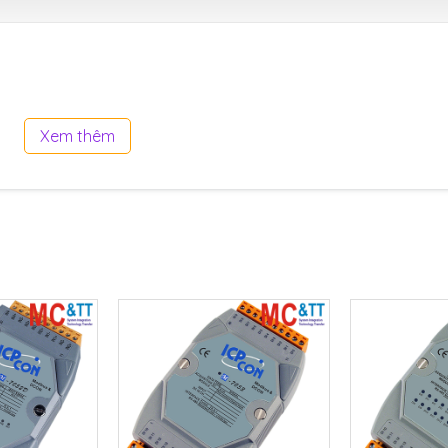
Xem thêm
 VDC
VDC
.
 ms
VDC