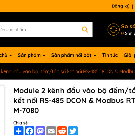
Đăng ký
So s
0
Sản 
 chủ
Sản phẩm
Sản phẩm nổi bật
Tin tức
Giải
 kênh đầu vào bộ đếm/tần số kết nối RS-485 DCON & Modb
Module 2 kênh đầu vào bộ đếm/t
kết nối RS-485 DCON & Modbus R
M-7080
Chia sẻ
Mã giảm giá:
Share
Facebook
Mastodon
Email
Reddit
Twitter