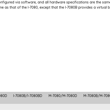
igured via software, and all hardware specifications are the sam
me as that of the I-7080, except that the I-7080B provides a virtual 
7080D
I-7080B/I-7080BD
M-7080/M-7080D
M-7080B/M-70