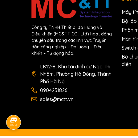
Type
Open Colle
Máy tí
Sink/Source (NPN/PNP)
Sink
Bộ lập 
Công ty TNHH Thiết bị đo lường và
Phần 
Load Voltage
+3.5 ~ +30
Điều khiển (MC&TT CO., Ltd) hoạt động
Màn hì
chuyên sâu trong các lĩnh vực Truyền
Max. Load Current
30 mA/Ch
dẫn công nghiệp – Đo lường – Điều
Switch
khiển – Tự động hóa.
Bộ chu
System Specification
điện
LK12-8, Khu tái định cư Ngô Thì
I-
I-
Nhậm, Phường Hà Đông, Thành
Models
7080
7
Phố Hà Nội
0904251826
Communication
sales@mctt.vn
Interface
RS-485
Format
(N, 8, 1) (N, 