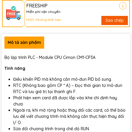
FREESHIP
Miễn phí vận chuyển
HSD: Không thời hạn
Sao chép
Mô tả sản phẩm
Bộ lập trình PLC - Module CPU Cimon CM1-CP3A
Tính năng
Điều khiển PID mà không cần mô-đun PID bổ sung.
RTC (Không bao gồm CP * A) – Đọc thời gian từ mô-đun
RTC và lưu giá trị tại thanh ghi F.
Phát hiện xem card đã được lắp vào khe chỉ định hay
chưa.
Ngoài ra, khi mở rộng hoặc thay đổi các card, có thể bảo
lưu để viết chương trình mà không cần thực hiện thay đổi
I/ O.
Sửa đổi chương trình trong chế độ RUN