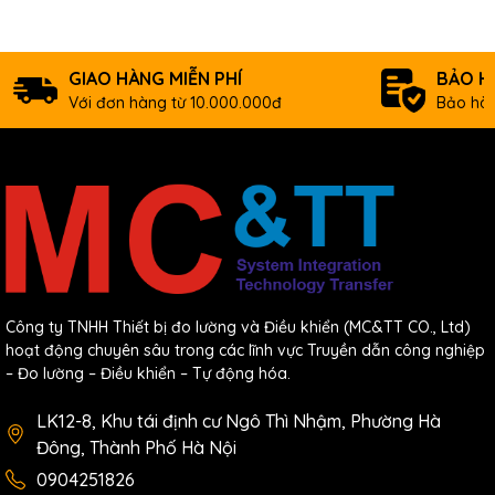
CC(Current
value)/CS(Setting valu
Counter
No limitation on numbe
GIAO HÀNG MIỄN PHÍ
BẢO H
of points
Với đơn hàng từ 10.000.000đ
Bảo hàn
Count range : -32,768 ~
+32,767
32 Channels, Auto-
PID
Tuning
USB 2.
Mini-B 
USB
–
For
Loade
Communication
Protoc
Công ty TNHH Thiết bị đo lường và Điều khiển (MC&TT CO., Ltd)
Channels
hoạt động chuyên sâu trong các lĩnh vực Truyền dẫn công nghiệp
RS-232C (Maximum
– Đo lường – Điều khiển – Tự động hóa.
38,400bps) :
Serial
CICON Loader/
LK12-8, Khu tái định cư Ngô Thì Nhậm, Phường Hà
Connection Type: RJ11
Đông, Thành Phố Hà Nội
Event Log
Power, Mode, Error
0904251826