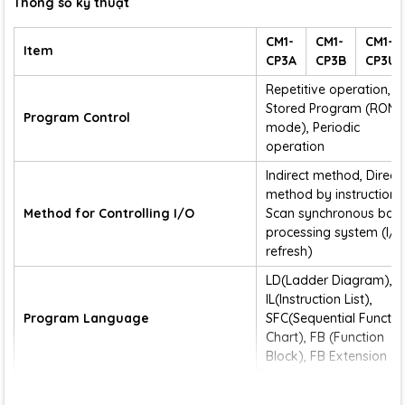
Thông số kỹ thuật
CM1-
CM1-
CM1-
Item
CP3A
CP3B
CP3U
Repetitive operation,
Stored Program (ROM
Program Control
mode), Periodic
operation
Indirect method, Direct
method by instruction,
Method for Controlling I/O
Scan synchronous bat
processing system (I/
refresh)
LD(Ladder Diagram),
IL(Instruction List),
Program Language
SFC(Sequential Functio
Chart), FB (Function
Block), FB Extension
Basic Instruction : 60 ,
Number of Instruction
Application instruction :