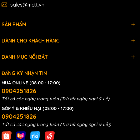
Power
5Vdc , 220mA
sales@mctt.vn
Weight(g)
153g
Capacity of Scan Program
32K Step
SẢN PHẨM
X
1,024
DÀNH CHO KHÁCH HÀNG
Y
1,024
M
8,192
DANH MỤC NỔI BẬT
L
2,048
K
2,048
ĐĂNG KÝ NHẬN TIN
F
2,048
MUA ONLINE (08:00 - 17:00)
0904251826
Device
1,024 (Select between
T
Memory
10ms and 100ms)
Tất cả các ngày trong tuần (Trừ tết ngày nghỉ & Lễ)
C
1,024
GÓP Ý & KHIẾU NẠI (08:00 - 17:00)
0904251826
S
100Card * 100Step
Tất cả các ngày trong tuần (Trừ tết ngày nghỉ & Lễ))
D
10,000 Word
Z
1,024 Word