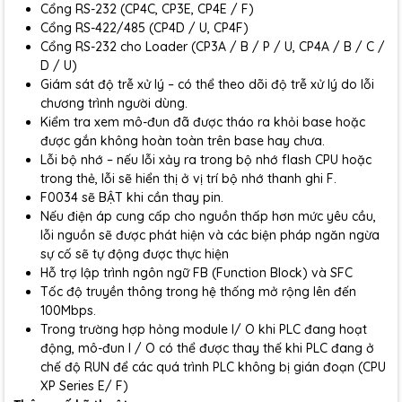
Cổng RS-232 (CP4C, CP3E, CP4E / F)
Cổng RS-422/485 (CP4D / U, CP4F)
Cổng RS-232 cho Loader (CP3A / B / P / U, CP4A / B / C /
D / U)
Giám sát độ trễ xử lý – có thể theo dõi độ trễ xử lý do lỗi
chương trình người dùng.
Kiểm tra xem mô-đun đã được tháo ra khỏi base hoặc
được gắn không hoàn toàn trên base hay chưa.
Lỗi bộ nhớ – nếu lỗi xảy ra trong bộ nhớ flash CPU hoặc
trong thẻ, lỗi sẽ hiển thị ở vị trí bộ nhớ thanh ghi F.
F0034 sẽ BẬT khi cần thay pin.
Nếu điện áp cung cấp cho nguồn thấp hơn mức yêu cầu,
lỗi nguồn sẽ được phát hiện và các biện pháp ngăn ngừa
sự cố sẽ tự động được thực hiện
Hỗ trợ lập trình ngôn ngữ FB (Function Block) và SFC
Tốc độ truyền thông trong hệ thống mở rộng lên đến
100Mbps.
Trong trường hợp hỏng module I/ O khi PLC đang hoạt
động, mô-đun I / O có thể được thay thế khi PLC đang ở
chế độ RUN để các quá trình PLC không bị gián đoạn (CPU
XP Series E/ F)