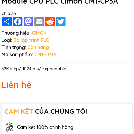
Module CPU PLC Cimon CM1-CP3A
Chia sẻ
Share
Facebook
Mastodon
Email
Reddit
Twitter
Thương hiệu:
CIMON
Loại:
Bộ lập trình PLC
Tình trạng:
Còn hàng
Mã sản phẩm:
CM1-CP3A
32K step/ 1024 pts/ Expandable
Liên hệ
CAM KẾT
CỦA CHÚNG TÔI
Cam kết 100% chính hãng