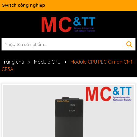
Switch công nghiệp
Trang chủ
Module CPU
Module CPU PLC Cimon CM1-
CP3A