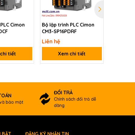
h PLC Cimon
Bộ lập trình PLC Cimon
Bộ lập trì
DCF
CM3-SP16PDRF
KW213-08
1*RS485, 
Liên hệ
Liên hệ
hi tiết
Xem chi tiết
Xem
ĐỔI TRẢ
TOÁN
Chính sách đổi trả dễ
và bảo mật
dàng
 BẬT
ĐĂNG KÝ NHẬN TIN