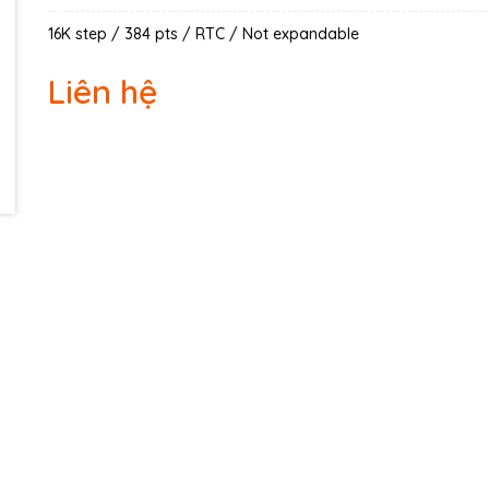
Ngày hết hạn:
16K step / 384 pts / RTC / Not expandable
Điều kiện:
Liên hệ