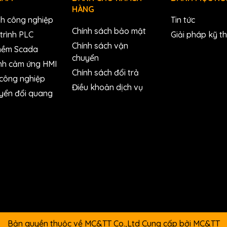
HÀNG
nh công nghiệp
Tin tức
Chính sách bảo mật
trình PLC
Giải pháp kỹ t
Chính sách vận
mềm Scada
chuyển
nh cảm ứng HMI
Chính sách đổi trả
 công nghiệp
Điều khoản dịch vụ
yển đổi quang
Bản quyền thuộc về MC&TT Co.,Ltd
Cung cấp bởi
MC&TT