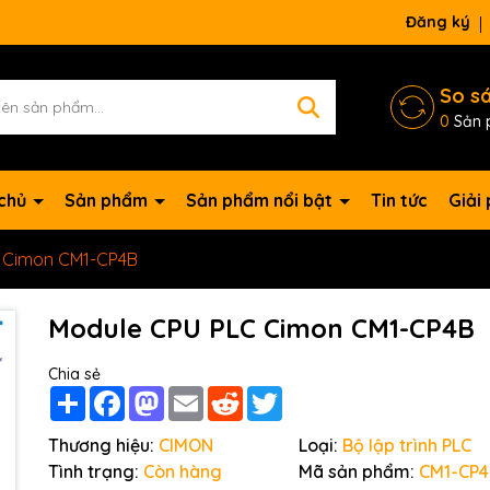
Đăng ký
So s
0
Sản 
 chủ
Sản phẩm
Sản phẩm nổi bật
Tin tức
Giải
 Cimon CM1-CP4B
Module CPU PLC Cimon CM1-CP4B
Chia sẻ
Share
Facebook
Mastodon
Email
Reddit
Twitter
Thương hiệu:
CIMON
Loại:
Bộ lập trình PLC
Mã giảm giá:
Tình trạng:
Còn hàng
Mã sản phẩm:
CM1-CP4