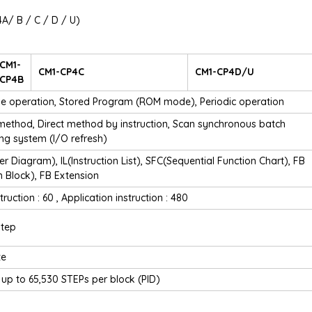
A/ B / C / D / U)
CM1-
CM1-CP4C
CM1-CP4D/U
CP4B
ve operation, Stored Program (ROM mode), Periodic operation
 method, Direct method by instruction, Scan synchronous batch
ng system (I/O refresh)
r Diagram), IL(Instruction List), SFC(Sequential Function Chart), FB
n Block), FB Extension
truction : 60 , Application instruction : 480
tep
te
 up to 65,530 STEPs per block (PID)