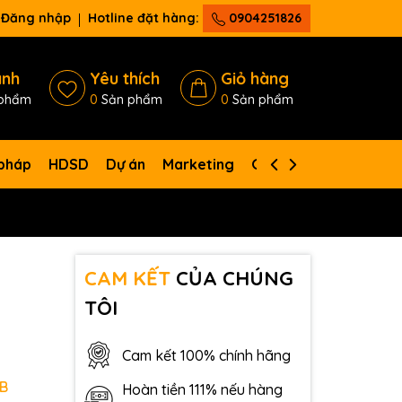
Đăng nhập
Hotline đặt hàng:
0904251826
ánh
Yêu thích
Giỏ hàng
phẩm
0
Sản phẩm
0
Sản phẩm
 pháp
HDSD
Dự án
Marketing
Giới thiệu
Liên hệ
CAM KẾT
CỦA CHÚNG
TÔI
Cam kết 100% chính hãng
B
Hoàn tiền 111% nếu hàng