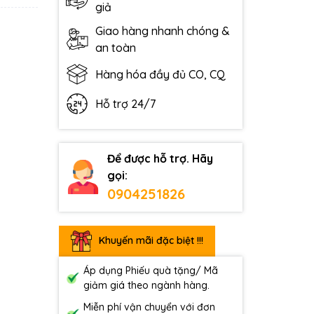
giả
Giao hàng nhanh chóng &
an toàn
Hàng hóa đầy đủ CO, CQ
Hỗ trợ 24/7
Để được hỗ trợ. Hãy
gọi:
0904251826
Khuyến mãi đặc biệt !!!
Áp dụng Phiếu quà tặng/ Mã
giảm giá theo ngành hàng.
Miễn phí vận chuyển với đơn