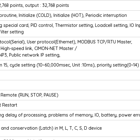
2,768 points, output : 32,768 points
routine, Initialize (COLD), Initialize (HOT), Periodic interruption
ing special card, PID control, Thermistor setting, Loadcell setting, IO In
lter setting
tocol(Serial), User protocol(Ethernet), MODBUS TCP/RTU Master,
 High-speed link, CIMON-NET Master /
NP3, Public network IP setting,
15, cycle setting (10~60,000msec, Unit :10ms), priority setting(0~14)
 Remote (RUN, STOP, PAUSE)
t Restart
ng delay of processing, problems of memory, IO, battery, power err
 and conservation (Latch) in M, L, T, C, S, D device