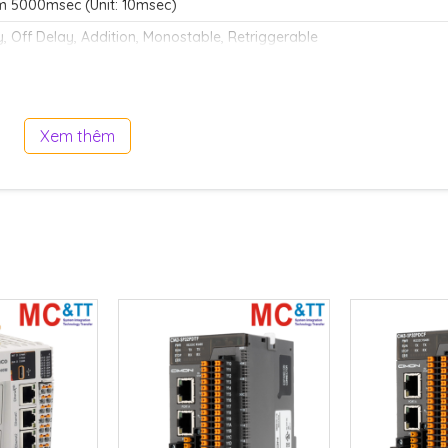
 5000msec (Unit: 10msec)
, Off Delay, Addition, Monostable, Retriggerable
ither 10 or 100msec TC(Current value)/TS(Setting value)
N, UP/DOWN, RING COUNTER,
nt value)/CS(Setting value)
ation on number of points
Xem thêm
nge : -32,768 ~ +32,767
els, Auto-Tuning
USB 2.0 Mini-B: For Loade
Protocol
 (Maximum 38,400bps) : CICON Loader / Connection Type: RJ11
RS-232C: CICON Loader,
RS-485: CICON Loader,
–
CIMON-HMI / Connection
CIMON-HMI / Connection
Type: RJ45
Type: RJ45
ode, Error
220mA
133g/137g