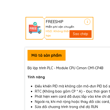
FREESHIP
Miễn phí vận chuyển
HSD: Không thời
Sao chép
hạn
Mô tả sản phẩm
Bộ lập trình PLC - Module CPU Cimon CM1-CP4B
Tính năng
Điều khiển PID mà không cần mô-đun PID bổ 
RTC (Không bao gồm CP * A) – Đọc thời gian từ
Phát hiện xem card đã được lắp vào khe chỉ đ
Ngoài ra, khi mở rộng hoặc thay đổi các card,
Sửa đổi chương trình trong chế độ RUN