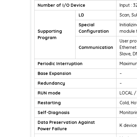
Number of I/O Device
Input : 3
LD
Scan, Sub
Special
Initializ
Supporting
Configuration
module fi
Program
User pro
Communication
Ethernet
Slave, D
Periodic Interruption
Maximum 
Base Expansion
–
Redundancy
–
RUN mode
LOCAL /
Restarting
Cold, Ho
Self-Diagnosis
Monitori
Data Preservation Against
K device
Power Failure