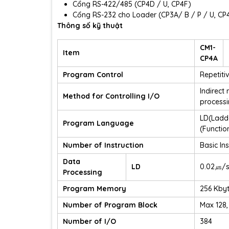
Cổng RS-422/485 (CP4D / U, CP4F)
Cổng RS-232 cho Loader (CP3A/ B / P / U, CP4
Thông số kỹ thuật
CM1-
Item
CP4A
Program Control
Repetiti
Indirect
Method for Controlling I/O
processi
LD(Ladde
Program Language
(Functio
Number of Instruction
Basic Ins
Data
LD
0.02㎲/s
Processing
Program Memory
256 Kby
Number of Program Block
Max 128,
Number of I/O
384