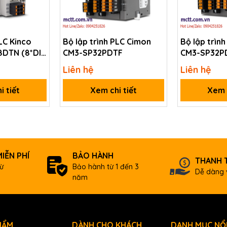
PLC Kinco
Bộ lập trình PLC Cimon
Bộ lập trìn
DTN (8*DI,
CM3-SP32PDTF
CM3-SP32P
,
Liên hệ
Liên hệ
*EtherCAT)
i tiết
Xem chi tiết
Xem c
Select between 10ms and 100ms)
IỄN PHÍ
BẢO HÀNH
* 100Step
THANH 
ừ
Bảo hành từ 1 đến 3
Dễ dàng 
ord
năm
ord
HẨM
DÀNH CHO KHÁCH
DANH MỤC NỔI