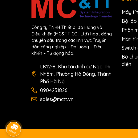
CM1-CP4B
Máy tí
16K step / 384 pts / RTC / Not expandable
Bộ lập 
Tài liệu
Công ty TNHH Thiết bị đo lường và
Phần 
Điều khiển (MC&TT CO., Ltd) hoạt động
Catalog + Manual
Màn hì
chuyên sâu trong các lĩnh vực Truyền
dẫn công nghiệp – Đo lường – Điều
Switch
Phần mềm lập trình PLC
khiển – Tự động hóa.
Bộ chu
điện
LK12-8, Khu tái định cư Ngô Thì
Nhậm, Phường Hà Đông, Thành
Phố Hà Nội
0904251826
sales@mctt.vn