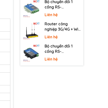
Bộ chuyển đổi 1
cổng RS-
232/485/422 sang
Liên hệ
quang 3onedata
MODEL277-S-SC-
Router công
20KM (Dual fiber,
nghiệp 3G/4G + Wi-
Single-mode, SC,
Fi + APN/VPN Four-
Liên hệ
20KM)
Faith F3436
Bộ chuyển đổi 1
cổng RS-
232/485/422 sang
Liên hệ
Ethernet 3onedata
NP301