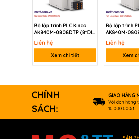
Capacity of Scan Program
16K Step
X
384
Bộ lập trình PLC Kinco
Bộ lập trình 
Y
384
AK840M-0808DTP (8*DI,
AK840M-0808
M
8,192
8*DO, 1*RS485,
8*DO, 1*RS485
Liên hệ
Liên hệ
2*Ethernet, 1*EtherCAT)
2*Ethernet, 1
L
2,048
Xem chi tiết
Xem ch
K
2,048
F
2,048
Device
Memory
T
1,024 (
C
1,024
CHÍNH
GIAO HÀNG M
S
100Card 
Với đơn hàng t
SÁCH:
D
5,000 W
10.000.000đ
Z
1,024 W
R
16 Word
Thông tin đặt hàng
SẢN P