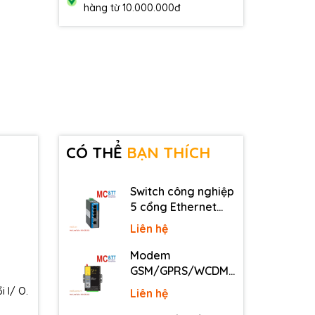
hàng từ 10.000.000đ
CÓ THỂ
BẠN THÍCH
Switch công nghiệp
5 cổng Ethernet
3Onedata IES2105-
Liên hệ
5T-P48
Modem
GSM/GPRS/WCDMA
(3G)/LTE (4G) IP
 I/ O.
Liên hệ
Four-Faith F2816 V4