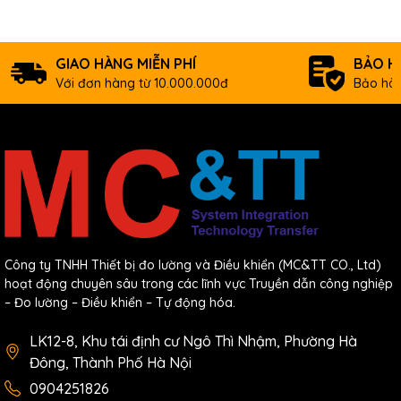
Operating Temperature
-25~+65ºC (-13~+149℉)
Extended Operating
-30~+75ºC (-22~+167℉)
GIAO HÀNG MIỄN PHÍ
BẢO H
Temperature
Với đơn hàng từ 10.000.000đ
Bảo hàn
Storage Temperature
-40~+85ºC (-40~+185℉)
Operating Humidity
95% ( unfreezing)
Download
Specification
F1103 GPRS MODEM SPECIFICATION
Use Manual
Công ty TNHH Thiết bị đo lường và Điều khiển (MC&TT CO., Ltd)
hoạt động chuyên sâu trong các lĩnh vực Truyền dẫn công nghiệp
F1X03 Series MODEM USER MANUAL
– Đo lường – Điều khiển – Tự động hóa.
Software
LK12-8, Khu tái định cư Ngô Thì Nhậm, Phường Hà
Dail-Up Software F1X03
Đông, Thành Phố Hà Nội
SMS test software F1X03
0904251826