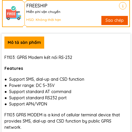
FREESHIP
Miễn phí vận chuyển
HSD: Không thời hạn
Sao chép
Mô tả sản phẩm
F1103: GPRS Modem kết nối RS-232
Features
● Support SMS, dial-up and CSD function
● Power range: DC 5~35V
● Support standard AT command
● Support standard RS232 port
● Support APN/VPDN
F1103 GPRS MODEM is a kind of cellular terminal device that
provides SMS, dial-up and CSD function by public GPRS
network.