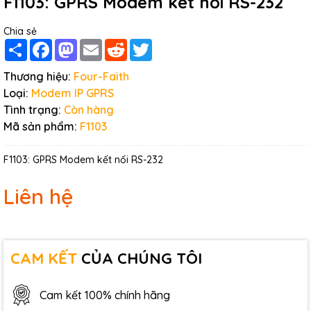
F1103: GPRS Modem kết nối RS-232
Chia sẻ
Share
Facebook
Mastodon
Email
Reddit
Twitter
Thương hiệu:
Four-Faith
Loại:
Modem IP GPRS
Tình trạng:
Còn hàng
Mã sản phẩm:
F1103
F1103: GPRS Modem kết nối RS-232
Liên hệ
CAM KẾT
CỦA CHÚNG TÔI
Cam kết 100% chính hãng