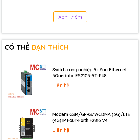
Specification
Cellular Specification
Xem thêm
Item
Content
Cellular
Industrial cellular module
Module
CÓ THỂ
BẠN THÍCH
EGSM900/GSM1800MHz,
Standard
GSM850/900/1800/1900MHz(optional)
and Band
Compliant to GSM phase 2/2+
Switch công nghiệp 5 cổng Ethernet
GPRS class 10, class 12(optional)
3Onedata IES2105-5T-P48
Liên hệ
Bandwidth
85.6Kbps
GSM850/900: <33dBm
TX power
GSM1800/1900: <30dBm
RX
Modem GSM/GPRS/WCDMA (3G)/LTE
<-107dBm
sensitivity
(4G) IP Four-Faith F2816 V4
Interface type
Liên hệ