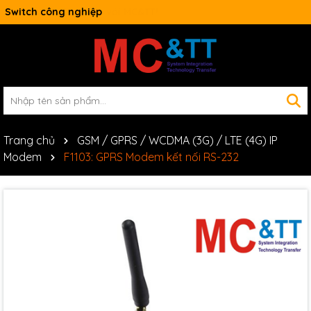
Switch công nghiệp
Trang chủ
GSM / GPRS / WCDMA (3G) / LTE (4G) IP
Modem
F1103: GPRS Modem kết nối RS-232