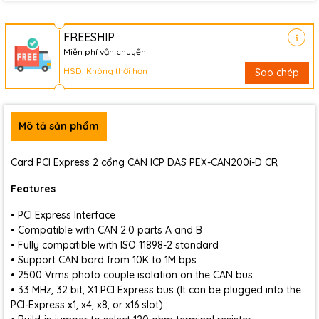
FREESHIP
Miễn phí vận chuyển
HSD: Không thời hạn
Sao chép
Mô tả sản phẩm
Card PCI Express 2 cổng CAN ICP DAS PEX-CAN200i-D CR
Features
• PCI Express Interface
• Compatible with CAN 2.0 parts A and B
• Fully compatible with ISO 11898-2 standard
• Support CAN bard from 10K to 1M bps
• 2500 Vrms photo couple isolation on the CAN bus
• 33 MHz, 32 bit, X1 PCI Express bus (It can be plugged into the
PCI-Express x1, x4, x8, or x16 slot)