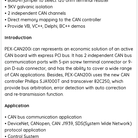
• Build-in jumper to select 120 ohm terminal resister
• 3KV galvanic isolation
• 2 independent CAN channels
• Direct memory mapping to the CAN controller
• Provide VB, VC++, Delphi, BC++ demos
Introduction
PEX-CAN200i can represents an economic solution of an active
CAN board with express PCI bus. It has 2 independent CAN bus
communication ports with 5-pin screw terminal connector or 9-
pin D-sub connector, and has the ability to cover a wide range
of CAN applications. Besides, PEX-CAN200i uses the new CAN
controller Phillips SJA1000T and transceiver 82C250, which
provide bus arbitration, error detection with auto correction
and re-transmission function.
Application
• CAN bus communication application
• DeviceNet, CANopen, CAN J1939, SDS(System Wide Network)
protocol application
• Control System