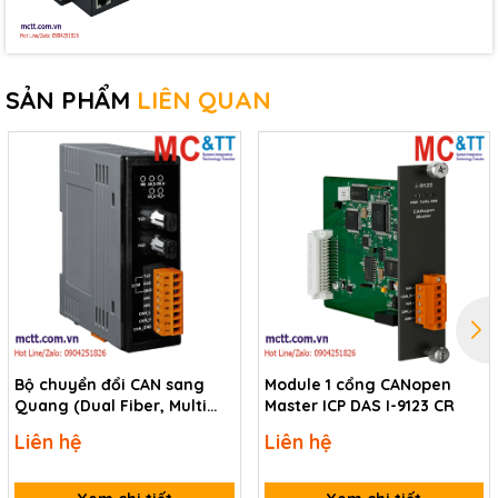
SẢN PHẨM
LIÊN QUAN
Bộ chuyển đổi CAN sang
Module 1 cổng CANopen
Quang (Dual Fiber, Multi
Master ICP DAS I-9123 CR
Mode, ST, 2KM) ICP DAS I-
Liên hệ
Liên hệ
2533-UTA CR