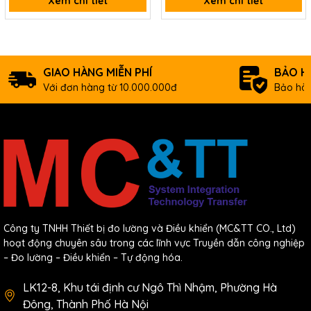
Xem chi tiết
Xem chi tiết
GIAO HÀNG MIỄN PHÍ
BẢO H
Với đơn hàng từ 10.000.000đ
Bảo hàn
Công ty TNHH Thiết bị đo lường và Điều khiển (MC&TT CO., Ltd)
hoạt động chuyên sâu trong các lĩnh vực Truyền dẫn công nghiệp
– Đo lường – Điều khiển – Tự động hóa.
LK12-8, Khu tái định cư Ngô Thì Nhậm, Phường Hà
Đông, Thành Phố Hà Nội