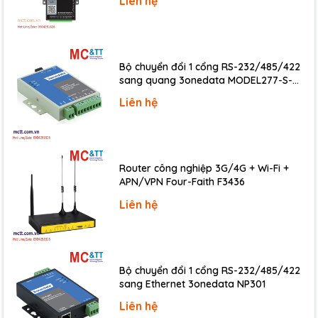
Liên hệ
Operating Temperature
0 ~ +60 °C
Storage Temperature
-20 ~ +70 °C
Humidity
5 ~ 85% RH, Non-condensing
Bộ chuyển đổi 1 cổng RS-232/485/422
Download
sang quang 3onedata MODEL277-S-
SC-20KM (Dual fiber, Single-mode, SC,
Data sheet
Liên hệ
20KM)
Documents
Ordering information
Router công nghiệp 3G/4G + Wi-Fi +
APN/VPN Four-Faith F3436
PEX-
2-port Isolated Protection CAN PCI Express
CAN200i-
Liên hệ
Card with 9-pin D-sub connector (RoHS)
D CR
Bộ chuyển đổi 1 cổng RS-232/485/422
sang Ethernet 3onedata NP301
Liên hệ