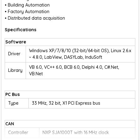
• Building Automation
• Factory Automation
• Distributed data acquisition
Specifications
Software
Windows XP/7/8/10 (32-bit/64-bit OS), Linux 2.6.x
Driver
~ 4.8.0, LabView, DASYLab, InduSoft
VB 6.0, VC++ 6.0, BCB 6.0, Delphi 4.0, C#.Net,
Library
VB.Net
PC Bus
Type
33 MHz, 32 bit, X1 PCI Express bus
CAN
Controller
NXP SJA1000T with 16 MHz clock