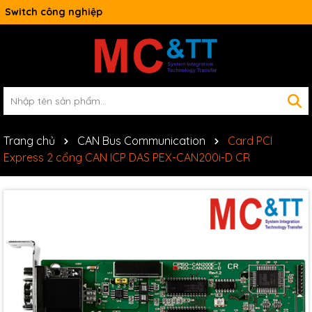
Switch công nghiệp
Trang chủ
CAN Bus Communication
Card PCI
Express 2 cổng CAN ICP DAS PEX-CAN200i-D CR