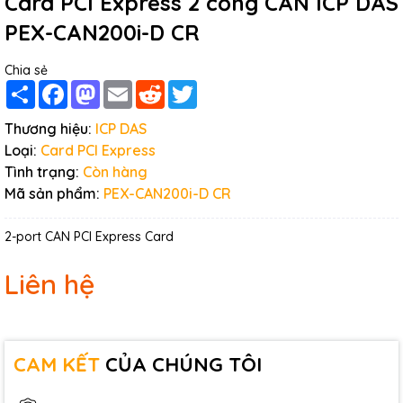
Card PCI Express 2 cổng CAN ICP DAS
PEX-CAN200i-D CR
Chia sẻ
Share
Facebook
Mastodon
Email
Reddit
Twitter
Thương hiệu:
ICP DAS
Loại:
Card PCI Express
Tình trạng:
Còn hàng
Mã sản phẩm:
PEX-CAN200i-D CR
2-port CAN PCI Express Card
Liên hệ
CAM KẾT
CỦA CHÚNG TÔI