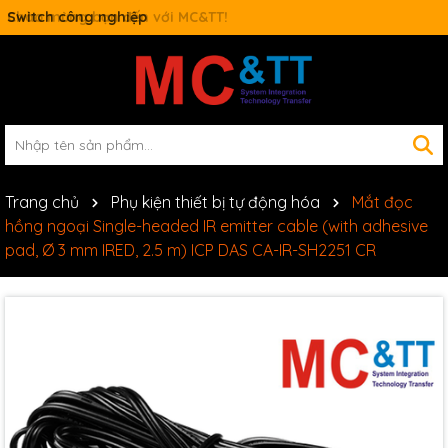
Switch công nghiệp
Trang chủ
Phụ kiện thiết bị tự động hóa
Mắt đọc
hồng ngoại Single-headed IR emitter cable (with adhesive
pad, Ø 3 mm IRED, 2.5 m) ICP DAS CA-IR-SH2251 CR