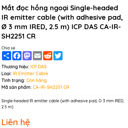
Mắt đọc hồng ngoại Single-headed
IR emitter cable (with adhesive pad,
Ø 3 mm IRED, 2.5 m) ICP DAS CA-IR-
SH2251 CR
Chia sẻ
Share
Facebook
Mastodon
Email
Reddit
Twitter
Thương hiệu:
ICP DAS
Loại:
IR Emitter Cable
Tình trạng:
Còn hàng
Mã sản phẩm:
CA-IR-SH2251 CR
Single-headed IR emitter cable (with adhesive pad, O 3 mm IRED,
2.5 m)
Liên hệ