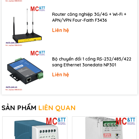
Router công nghiệp 3G/4G + Wi-Fi +
APN/VPN Four-Faith F3436
Liên hệ
Bộ chuyển đổi 1 cổng RS-232/485/422
sang Ethernet 3onedata NP301
Liên hệ
SẢN PHẨM
LIÊN QUAN