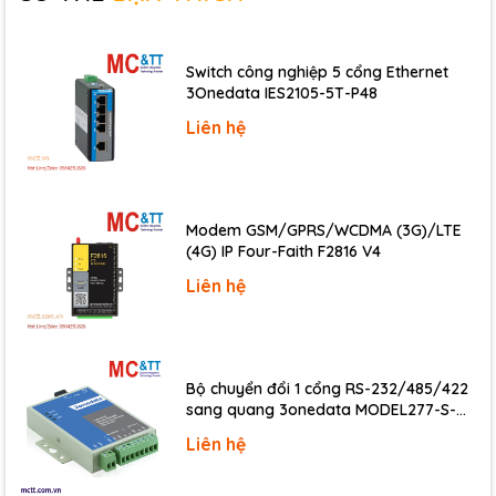
Switch công nghiệp 5 cổng Ethernet
3Onedata IES2105-5T-P48
Liên hệ
Modem GSM/GPRS/WCDMA (3G)/LTE
(4G) IP Four-Faith F2816 V4
Liên hệ
Bộ chuyển đổi 1 cổng RS-232/485/422
sang quang 3onedata MODEL277-S-
SC-20KM (Dual fiber, Single-mode, SC,
Liên hệ
20KM)