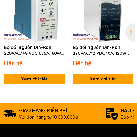
Bộ đổi nguồn Din-Rail
Bộ đổi nguồn Din-Rail
220VAC/48 VDC 1.25A, 60W
220VAC/12 VDC 10A, 120W
ICP DAS MDR-60-48 CR
ICP DAS SDR-120-12 CR
Liên hệ
Liên hệ
Xem chi tiết
Xem chi tiết
GIAO HÀNG MIỄN PHÍ
BẢO H
Với đơn hàng từ 10.000.000đ
Bảo hàn