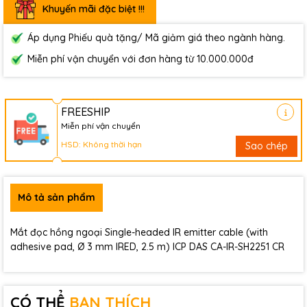
Khuyến mãi đặc biệt !!!
Áp dụng Phiếu quà tặng/ Mã giảm giá theo ngành hàng.
Miễn phí vận chuyển với đơn hàng từ 10.000.000đ
FREESHIP
Miễn phí vận chuyển
HSD: Không thời hạn
Sao chép
Mô tả sản phẩm
Mắt đọc hồng ngoại Single-headed IR emitter cable (with
adhesive pad, Ø 3 mm IRED, 2.5 m) ICP DAS CA-IR-SH2251 CR
CÓ THỂ
BẠN THÍCH