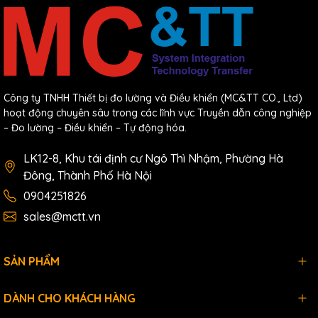
Công ty TNHH Thiết bị đo lường và Điều khiển (MC&TT CO., Ltd)
hoạt động chuyên sâu trong các lĩnh vực Truyền dẫn công nghiệp
– Đo lường – Điều khiển – Tự động hóa.
LK12-8, Khu tái định cư Ngô Thì Nhậm, Phường Hà
Đông, Thành Phố Hà Nội
0904251826
sales@mctt.vn
SẢN PHẨM
DÀNH CHO KHÁCH HÀNG