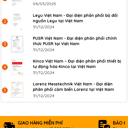
04/03/2025
Leyu Việt Nam - Đại diện phân phối bộ đổi
nguồn Leyu tại Việt Nam
2
31/12/2024
PUSR Việt Nam - Đại diện phân phối chính
thức PUSR tại Việt Nam
3
31/12/2024
Kinco Việt Nam – Đại diện phân phối thiết bị
tự động hóa Kinco tại Việt Nam
4
31/12/2024
Lorenz Messtechnik Việt Nam - Đại diện
phân phối cảm biến Lorenz tại Việt Nam
5
31/12/2024
GIAO HÀNG MIỄN PHÍ
BẢO H