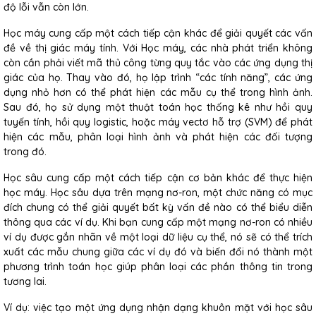
độ lỗi vẫn còn lớn.
Học máy cung cấp một cách tiếp cận khác để giải quyết các vấn
đề về thị giác máy tính. Với Học máy, các nhà phát triển không
còn cần phải viết mã thủ công từng quy tắc vào các ứng dụng thị
giác của họ. Thay vào đó, họ lập trình “các tính năng”, các ứng
dụng nhỏ hơn có thể phát hiện các mẫu cụ thể trong hình ảnh.
Sau đó, họ sử dụng một thuật toán học thống kê như hồi quy
tuyến tính, hồi quy logistic, hoặc máy vectơ hỗ trợ (SVM) để phát
hiện các mẫu, phân loại hình ảnh và phát hiện các đối tượng
trong đó.
Học sâu cung cấp một cách tiếp cận cơ bản khác để thực hiện
học máy. Học sâu dựa trên mạng nơ-ron, một chức năng có mục
đích chung có thể giải quyết bất kỳ vấn đề nào có thể biểu diễn
thông qua các ví dụ. Khi bạn cung cấp một mạng nơ-ron có nhiều
ví dụ được gắn nhãn về một loại dữ liệu cụ thể, nó sẽ có thể trích
xuất các mẫu chung giữa các ví dụ đó và biến đổi nó thành một
phương trình toán học giúp phân loại các phần thông tin trong
tương lai.
Ví dụ: việc tạo một ứng dụng nhận dạng khuôn mặt với học sâu