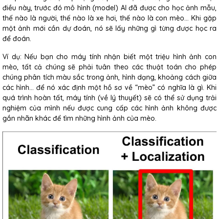
điều này, trước đó mô hình (model) AI đã được cho học ảnh mẫu,
thế nào là người, thế nào là xe hơi, thế nào là con mèo… Khi gặp
một ảnh mới cần dự đoán, nó sẽ lấy những gì từng được học ra
để đoán.
Ví dụ: Nếu bạn cho máy tính nhận biết một triệu hình ảnh con
mèo, tất cả chúng sẽ phải tuân theo các thuật toán cho phép
chúng phân tích màu sắc trong ảnh, hình dạng, khoảng cách giữa
các hình… để nó xác định một hồ sơ về “mèo” có nghĩa là gì. Khi
quá trình hoàn tất, máy tính (về lý thuyết) sẽ có thể sử dụng trải
nghiệm của mình nếu được cung cấp các hình ảnh không được
gắn nhãn khác để tìm những hình ảnh của mèo.