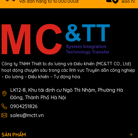
Với đơn hàng từ 10.000.000đ
Bảo hàn
Công ty TNHH Thiết bị đo lường và Điều khiển (MC&TT CO., Ltd)
hoạt động chuyên sâu trong các lĩnh vực Truyền dẫn công nghiệp
– Đo lường – Điều khiển – Tự động hóa.
LK12-8, Khu tái định cư Ngô Thì Nhậm, Phường Hà
Đông, Thành Phố Hà Nội
0904251826
sales@mctt.vn
SẢN PHẨM