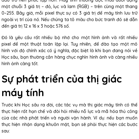
một chuỗi 3 giá trị – đỏ, lục và lam (RGB) – trên cùng một thang
0–255. Bây giờ, mỗi pixel thực sự có 3 giá trị để máy tính lưu trữ
ngoài vị trí của nó. Nếu chúng ta tô màu cho bức tranh đó sẽ dẫn
đến giá trị 12 x 16 x 3 hoặc 576 số.
Đó là yêu cầu rất nhiều bộ nhớ cho một hình ảnh và rất nhiều
pixel để một thuật toán lặp lại. Tuy nhiên, để đào tạo một mô
hình với độ chính xác có ý nghĩa, đặc biệt là khi bạn đang nói về
Học sâu, bạn thường cần hàng chục nghìn hình ảnh và càng nhiều
hình ảnh càng tốt.
Sự phát triển của thị giác
máy tính
Trước khi Học sâu ra đời, các tác vụ mà thị giác máy tính có thể
thực hiện rất hạn chế và đòi hỏi nhiều nỗ lực và mã hóa thủ công
của các nhà phát triển và người vận hành. Ví dụ: nếu bạn muốn
thực hiện nhận dạng khuôn mặt, bạn sẽ phải thực hiện các bước
sau: