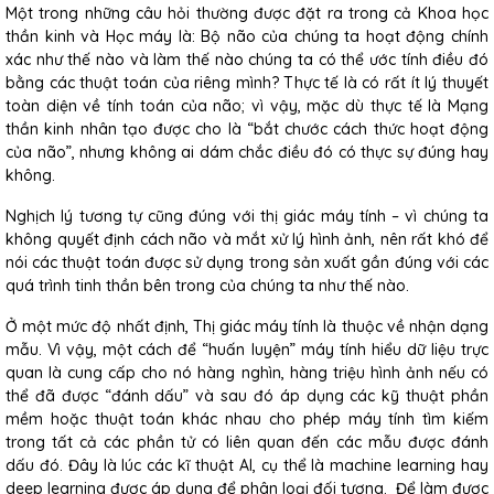
Một trong những câu hỏi thường được đặt ra trong cả Khoa học
thần kinh và Học máy là: Bộ não của chúng ta hoạt động chính
xác như thế nào và làm thế nào chúng ta có thể ước tính điều đó
bằng các thuật toán của riêng mình? Thực tế là có rất ít lý thuyết
toàn diện về tính toán của não; vì vậy, mặc dù thực tế là Mạng
thần kinh nhân tạo được cho là “bắt chước cách thức hoạt động
của não”, nhưng không ai dám chắc điều đó có thực sự đúng hay
không.
Nghịch lý tương tự cũng đúng với thị giác máy tính – vì chúng ta
không quyết định cách não và mắt xử lý hình ảnh, nên rất khó để
nói các thuật toán được sử dụng trong sản xuất gần đúng với các
quá trình tinh thần bên trong của chúng ta như thế nào.
Ở một mức độ nhất định, Thị giác máy tính là thuộc về nhận dạng
mẫu. Vì vậy, một cách để “huấn luyện” máy tính hiểu dữ liệu trực
quan là cung cấp cho nó hàng nghìn, hàng triệu hình ảnh nếu có
thể đã được “đánh dấu” và sau đó áp dụng các kỹ thuật phần
mềm hoặc thuật toán khác nhau cho phép máy tính tìm kiếm
trong tất cả các phần tử có liên quan đến các mẫu được đánh
dấu đó. Đây là lúc các kĩ thuật AI, cụ thể là machine learning hay
deep learning được áp dụng để phân loại đối tượng. Để làm được