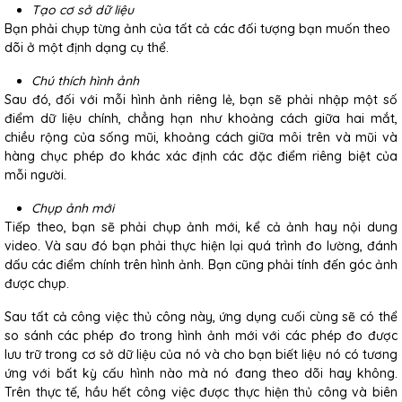
Tạo cơ sở dữ liệu
Bạn phải chụp từng ảnh của tất cả các đối tượng bạn muốn theo
dõi ở một định dạng cụ thể.
Chú thích hình ảnh
Sau đó, đối với mỗi hình ảnh riêng lẻ, bạn sẽ phải nhập một số
điểm dữ liệu chính, chẳng hạn như khoảng cách giữa hai mắt,
chiều rộng của sống mũi, khoảng cách giữa môi trên và mũi và
hàng chục phép đo khác xác định các đặc điểm riêng biệt của
mỗi người.
Chụp ảnh mới
Tiếp theo, bạn sẽ phải chụp ảnh mới, kể cả ảnh hay nội dung
video. Và sau đó bạn phải thực hiện lại quá trình đo lường, đánh
dấu các điểm chính trên hình ảnh. Bạn cũng phải tính đến góc ảnh
được chụp.
Sau tất cả công việc thủ công này, ứng dụng cuối cùng sẽ có thể
so sánh các phép đo trong hình ảnh mới với các phép đo được
lưu trữ trong cơ sở dữ liệu của nó và cho bạn biết liệu nó có tương
ứng với bất kỳ cấu hình nào mà nó đang theo dõi hay không.
Trên thực tế, hầu hết công việc được thực hiện thủ công và biên