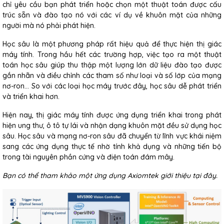
chỉ yêu cầu bạn phát triển hoặc chọn một thuật toán được cấu
trúc sẵn và đào tạo nó với các ví dụ về khuôn mặt của những
người mà nó phải phát hiện.
Học sâu là một phương pháp rất hiệu quả để thực hiện thị giác
máy tính. Trong hầu hết các trường hợp, việc tạo ra một thuật
toán học sâu giúp thu thập một lượng lớn dữ liệu đào tạo được
gắn nhãn và điều chỉnh các tham số như loại và số lớp của mạng
nơ-ron… So với các loại học máy trước đây, học sâu dễ phát triển
và triển khai hơn.
Hiện nay, thị giác máy tính được ứng dụng triển khai trong phát
hiện ung thư, ô tô tự lái và nhận dạng khuôn mặt đều sử dụng học
sâu. Học sâu và mạng nơ-ron sâu đã chuyển từ lĩnh vực khái niệm
sang các ứng dụng thực tế nhờ tính khả dụng và những tiến bộ
trong tài nguyên phần cứng và điện toán đám mây.
Bạn có thể tham khảo một ứng dụng Axiomtek giới thiệu tại đây.