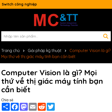
Switch công nghiệp
Trang chủ
Giải pháp kỹ thuật
Computer Vision là gì?
Mọi thứ về thị giác máy tính bạn cần biết
Computer Vision là gì? Mọi
thứ về thị giác máy tính bạn
cần biết
Chia sẻ
Share
Facebook
Mastodon
Email
Reddit
Twitter