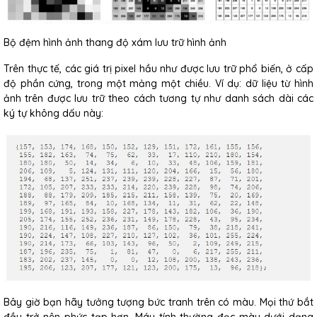
Bộ đệm hình ảnh thang độ xám lưu trữ hình ảnh
Trên thực tế, các giá trị pixel hầu như được lưu trữ phổ biến, ở cấp
độ phần cứng, trong một mảng một chiều. Ví dụ: dữ liệu từ hình
ảnh trên được lưu trữ theo cách tương tự như danh sách dài các
ký tự không dấu này:
Bây giờ bạn hãy tưởng tượng bức tranh trên có màu. Mọi thứ bắt
đầu trở nên phức tạp hơn. Máy tính thường đọc màu dưới dạng