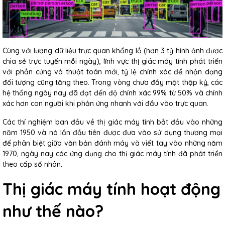
Cùng với lượng dữ liệu trực quan khổng lồ (hơn 3 tỷ hình ảnh được
chia sẻ trực tuyến mỗi ngày), lĩnh vực thị giác máy tính phát triển
với phần cứng và thuật toán mới, tỷ lệ chính xác để nhận dạng
đối tượng cũng tăng theo. Trong vòng chưa đầy một thập kỷ, các
hệ thống ngày nay đã đạt đến độ chính xác 99% từ 50% và chính
xác hơn con người khi phản ứng nhanh với đầu vào trực quan.
Các thí nghiệm ban đầu về thị giác máy tính bắt đầu vào những
năm 1950 và nó lần đầu tiên được đưa vào sử dụng thương mại
để phân biệt giữa văn bản đánh máy và viết tay vào những năm
1970, ngày nay các ứng dụng cho thị giác máy tính đã phát triển
theo cấp số nhân.
Thị giác máy tính hoạt động
như thế nào?