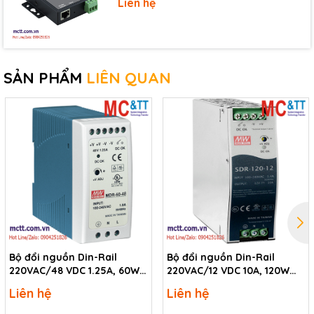
Liên hệ
SẢN PHẨM
LIÊN QUAN
Bộ đổi nguồn Din-Rail
Bộ đổi nguồn Din-Rail
220VAC/48 VDC 1.25A, 60W
220VAC/12 VDC 10A, 120W
ICP DAS MDR-60-48 CR
ICP DAS SDR-120-12 CR
Liên hệ
Liên hệ