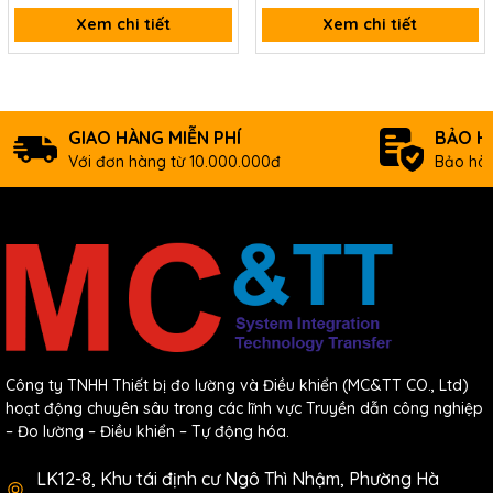
Xem chi tiết
Xem chi tiết
GIAO HÀNG MIỄN PHÍ
BẢO H
Với đơn hàng từ 10.000.000đ
Bảo hàn
Công ty TNHH Thiết bị đo lường và Điều khiển (MC&TT CO., Ltd)
hoạt động chuyên sâu trong các lĩnh vực Truyền dẫn công nghiệp
– Đo lường – Điều khiển – Tự động hóa.
LK12-8, Khu tái định cư Ngô Thì Nhậm, Phường Hà