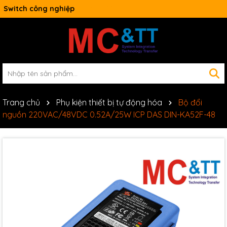
Switch công nghiệp
Trang chủ
Phụ kiện thiết bị tự động hóa
Bộ đổi
nguồn 220VAC/48VDC 0.52A/25W ICP DAS DIN-KA52F-48