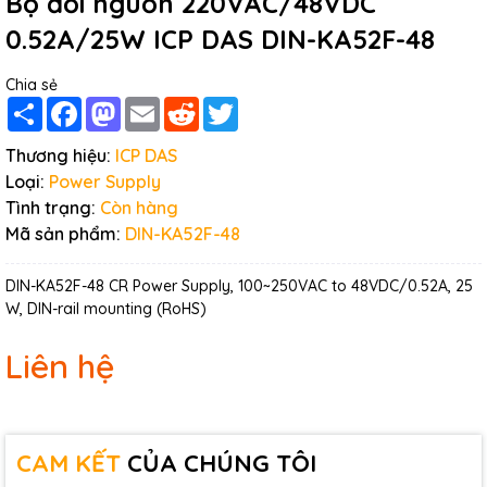
Bộ đổi nguồn 220VAC/48VDC
0.52A/25W ICP DAS DIN-KA52F-48
Chia sẻ
Share
Facebook
Mastodon
Email
Reddit
Twitter
Thương hiệu:
ICP DAS
Loại:
Power Supply
Tình trạng:
Còn hàng
Mã sản phẩm:
DIN-KA52F-48
DIN-KA52F-48 CR Power Supply, 100~250VAC to 48VDC/0.52A, 25
W, DIN-rail mounting (RoHS)
Liên hệ
CAM KẾT
CỦA CHÚNG TÔI