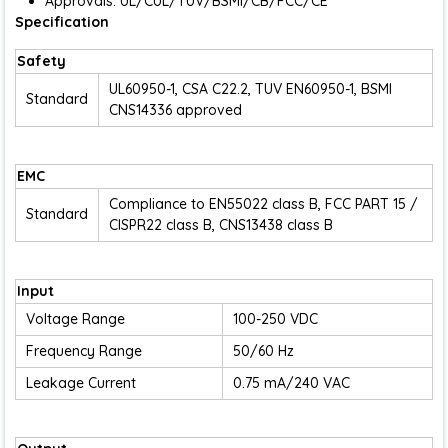
Approvals: UL/CUL/TUV/BSMI/CB/FCC/CE
Specification
Safety
UL60950-1, CSA C22.2, TUV EN60950-1, BSMI
Standard
CNS14336 approved
EMC
Compliance to EN55022 class B, FCC PART 15 /
Standard
CISPR22 class B, CNS13438 class B
Input
Voltage Range
100-250 VDC
Frequency Range
50/60 Hz
Leakage Current
0.75 mA/240 VAC