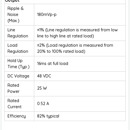
Output
Ripple &
Noise
180mVp-p
(Max.)
Line
±1% (Line regulation is measured from low
Regulation
line to high line at rated load)
Load
±2% (Load regulation is measured from
Regulation
20% to 100% rated load)
Hold Up
16ms at full load
Time (Typ.)
DC Voltage
48 VDC
Rated
25 W
Power
Rated
0.52 A
Current
Efficiency
82% typical