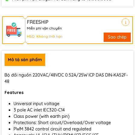
FREESHIP
Miễn phí vận chuyển
HSD: Không thời hạn
Sao chép
Mô tả sản phẩm
Bộ đổi nguồn 220VAC/48VDC 0.52A/25W ICP DAS DIN-KA52F-
48
Features
Universal input voltage
3 pole AC inlet IEC320-C14
Class power (with earth pin)
Protections: Short circuit/Overload/Over voltage
PWM 3842 control circuit and regulated