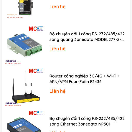
Ordering information
Liên hệ
DIN-
Power Supply, 100~250VAC to 48VDC/0.52A,
KA52F-
25 W, DIN-rail mounting (RoHS)
48 CR
Bộ chuyển đổi 1 cổng RS-232/485/422
sang quang 3onedata MODEL277-S-
SC-20KM (Dual fiber, Single-mode, SC,
Liên hệ
20KM)
Router công nghiệp 3G/4G + Wi-Fi +
APN/VPN Four-Faith F3436
Liên hệ
Bộ chuyển đổi 1 cổng RS-232/485/422
sang Ethernet 3onedata NP301