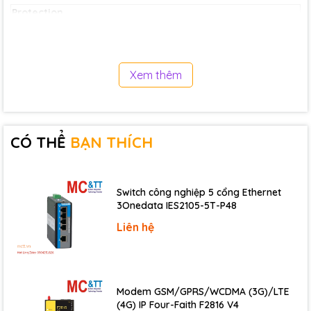
Protection
Over Voltage
Yes (clamp by Zener diode).
Xem thêm
Mechanical
Casing
Plastic
Dimensions (mm)
(74 * 109 * 52)mm
CÓ THỂ
BẠN THÍCH
Environmental
Temperature Coefficient
±0.04%/°C (0~50°C)
Switch công nghiệp 5 cổng Ethernet
3Onedata IES2105-5T-P48
Operating Temperature
0 °C ~ +50°C
Liên hệ
Storage Temperature
-20 °C ~ +85°C
Humidity
20% ~ 90% RH, Non-condensing
Download
Modem GSM/GPRS/WCDMA (3G)/LTE
Documents
(4G) IP Four-Faith F2816 V4