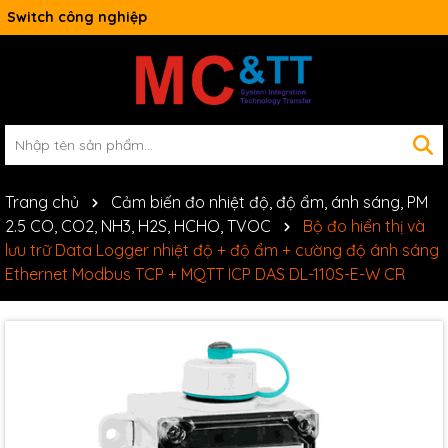
Switch công nghiệp
Trang chủ
Cảm biến đo nhiệt độ, độ ẩm, ánh sáng, PM
2.5 CO, CO2, NH3, H2S, HCHO, TVOC
Bộ đo hiển thị và
lưu trữ Data Logger nhiệt độ + độ ẩm + cường độ ánh sáng
Ethernet Modbus TCP + MQTT ICP DAS DL-110S-E-W CR