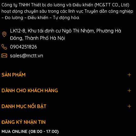
Công ty TNHH Thiết bị đo lường và Điều khiển (MC&TT CO., Ltd)
hoạt động chuyên sâu trong các lĩnh vực Truyền dẫn công nghiệp
– Đo lường – Điều khiển – Tự động hóa.
LK12-8, Khu tái định cư Ngô Thì Nhậm, Phường Hà
Đông, Thành Phố Hà Nội
0904251826
sales@mctt.vn
SẢN PHẨM
Specifications
DÀNH CHO KHÁCH HÀNG
Software
Built-in Web Server
Yes
DANH MỤC NỔI BẬT
CPU Module
Real Time
ĐĂNG KÝ NHẬN TIN
Yes
Clock
MUA ONLINE (08:00 - 17:00)