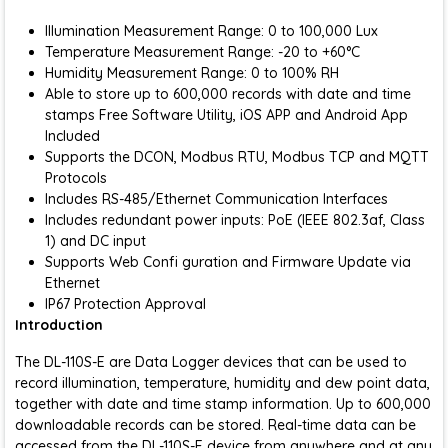
Illumination Measurement Range: 0 to 100,000 Lux
Temperature Measurement Range: -20 to +60°C
Humidity Measurement Range: 0 to 100% RH
Able to store up to 600,000 records with date and time
stamps Free Software Utility, iOS APP and Android App
Included
Supports the DCON, Modbus RTU, Modbus TCP and MQTT
Protocols
Includes RS-485/Ethernet Communication Interfaces
Includes redundant power inputs: PoE (IEEE 802.3af, Class
1) and DC input
Supports Web Confi guration and Firmware Update via
Ethernet
IP67 Protection Approval
Introduction
The DL-110S-E are Data Logger devices that can be used to
record illumination, temperature, humidity and dew point data,
together with date and time stamp information. Up to 600,000
downloadable records can be stored. Real-time data can be
accessed from the DL-110S-E device from anywhere and at any