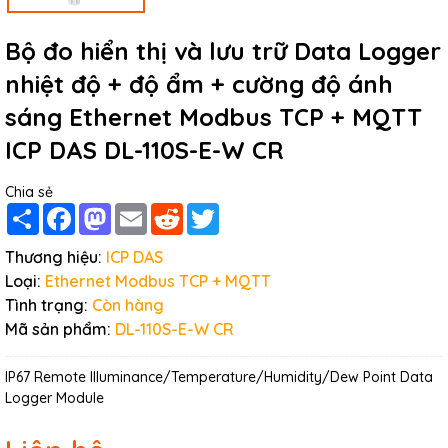
Bộ đo hiển thị và lưu trữ Data Logger
nhiệt độ + độ ẩm + cường độ ánh
sáng Ethernet Modbus TCP + MQTT
ICP DAS DL-110S-E-W CR
Chia sẻ
Share
Facebook
Mastodon
Email
Reddit
Twitter
Thương hiệu:
ICP DAS
Loại:
Ethernet Modbus TCP + MQTT
Tình trạng:
Còn hàng
Mã sản phẩm:
DL-110S-E-W CR
IP67 Remote Illuminance/Temperature/Humidity/Dew Point Data
Logger Module