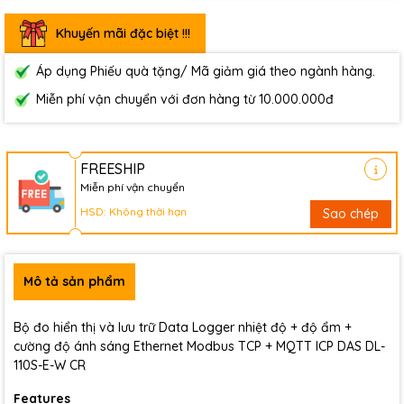
Khuyến mãi đặc biệt !!!
Áp dụng Phiếu quà tặng/ Mã giảm giá theo ngành hàng.
Miễn phí vận chuyển với đơn hàng từ 10.000.000đ
FREESHIP
Miễn phí vận chuyển
HSD: Không thời hạn
Sao chép
Mô tả sản phẩm
Bộ đo hiển thị và lưu trữ Data Logger nhiệt độ + độ ẩm +
cường độ ánh sáng Ethernet Modbus TCP + MQTT ICP DAS DL-
110S-E-W CR
Features