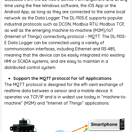
time using the free Windows software, the iOS App or the
Android App, as long as they are connected to the same local
network as the Data Logger. The DL-110S-E supports popular
industrial protocols such as DCON, Modbus RTU, Modbus TCP,
as well as the emerging machine-to-machine (M2M)/IoT
(Internet of Things) connectivity protocol – MQTT. The DL-110S-
E Data Logger can be connected using a variety of
communication interfaces, including Ethernet and RS-485,
meaning that the device can be easily integrated into existing
HMI or SCADA systems, and are easy to maintain in a
distributed control system.
Support the MQTT protocol for IoT Applications
The MQTT protocol is designed for the effi cient exchange of
realtime data between a sensor and a mobile device. It
operates via TCP/IP and is in widest use today in "machine-to-
machine" (M2M) and "Internet of Things" applications.