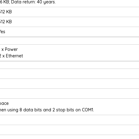
16 KB; Data return: 40 years.
512 KB
512 KB
Yes
1 x Power
2 x Ethernet
pace
hen using 8 data bits and 2 stop bits on COM1.