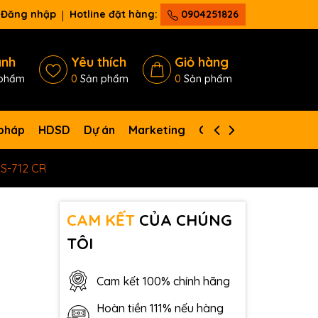
Đăng nhập
Hotline đặt hàng:
0904251826
ánh
Yêu thích
Giỏ hàng
phẩm
0
Sản phẩm
0
Sản phẩm
 pháp
HDSD
Dự án
Marketing
Giới thiệu
Liên hệ
DS-712 CR
CAM KẾT
CỦA CHÚNG
TÔI
Cam kết 100% chính hãng
Hoàn tiền 111% nếu hàng