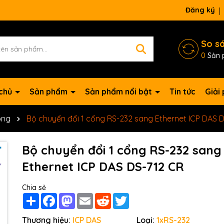
Đăng ký
So s
0
Sản 
 chủ
Sản phẩm
Sản phẩm nổi bật
Tin tức
Giải
ông
Bộ chuyển đổi 1 cổng RS-232 sang Ethernet ICP DAS 
Bộ chuyển đổi 1 cổng RS-232 sang
Ethernet ICP DAS DS-712 CR
Chia sẻ
Share
Facebook
Mastodon
Email
Reddit
Twitter
Mã giảm giá:
Thương hiệu:
ICP DAS
Loại:
1xRS-232