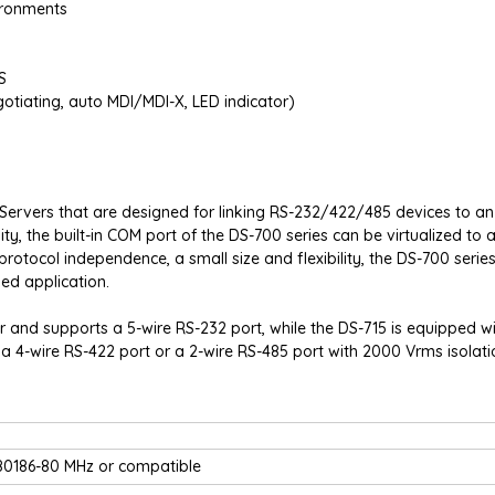
ironments
S
otiating, auto MDI/MDI-X, LED indicator)
e Servers that are designed for linking RS-232/422/485 devices to an
y, the built-in COM port of the DS-700 series can be virtualized to 
rotocol independence, a small size and flexibility, the DS-700 serie
ed application.
 and supports a 5-wire RS-232 port, while the DS-715 is equipped wi
 4-wire RS-422 port or a 2-wire RS-485 port with 2000 Vrms isolati
80186-80 MHz or compatible