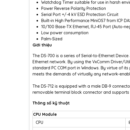
Watchdog Timer suitable for use in harsh env
Power Reverse Polarity Protection
Serial Port +/-4 kV ESD Protection Circuit
Built-in High Performance MiniOS7 from ICP DA
10/100 Base-TX Ethernet, RJ-45 Port (Auto-neg
Low power consumption
Palm-Sized
Giới thiệu
The DS-700 is a series of Serial-to-Ethernet Devic
Ethernet network. By using the VxComm Driver/Utilit
standard PC COM port in Windows. By virtue of its p
meets the demands of virtually any network-enabl
The DS-712 is equipped with a male DB-9 connector
removable terminal block connector and supports a
Thông số kỹ thuật
CPU Module
CPU