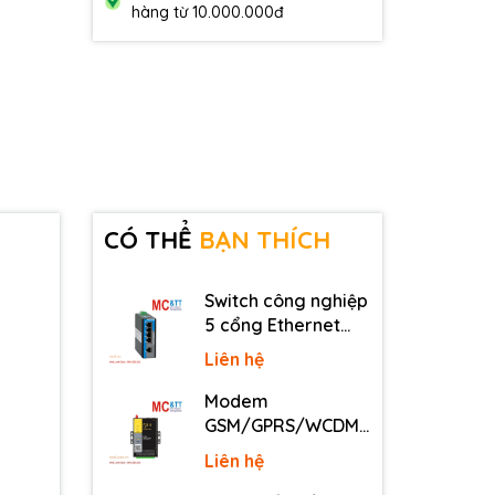
hàng từ 10.000.000đ
CÓ THỂ
BẠN THÍCH
Switch công nghiệp
5 cổng Ethernet
3Onedata IES2105-
Liên hệ
5T-P48
Modem
GSM/GPRS/WCDMA
(3G)/LTE (4G) IP
Liên hệ
Four-Faith F2816 V4