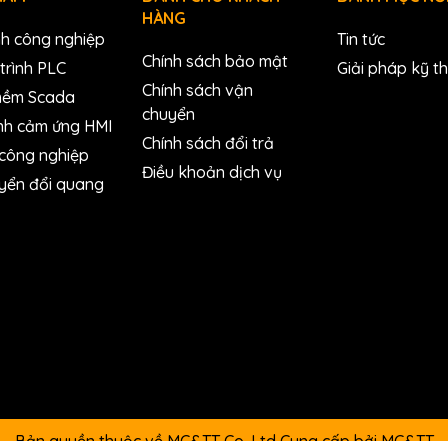
HÀNG
nh công nghiệp
Tin tức
Chính sách bảo mật
trình PLC
Giải pháp kỹ t
Chính sách vận
mềm Scada
chuyển
nh cảm ứng HMI
Chính sách đổi trả
 công nghiệp
Điều khoản dịch vụ
yển đổi quang
Bản quyền thuộc về MC&TT Co.,Ltd
Cung cấp bởi
MC&TT