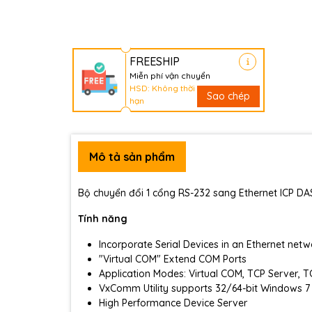
FREESHIP
Miễn phí vận chuyển
HSD: Không thời
Sao chép
hạn
Mô tả sản phẩm
Bộ chuyển đổi 1 cổng RS-232 sang Ethernet ICP DA
Tính năng
Incorporate Serial Devices in an Ethernet net
"Virtual COM" Extend COM Ports
Application Modes: Virtual COM, TCP Server, TC
VxComm Utility supports 32/64-bit Windows 7
High Performance Device Server