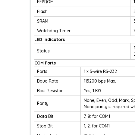
EEPROM
Flash
SRAM
Watchdog Timer
LED Indicators
Status
COM Ports
Ports
1 x 5-wire RS-232
Baud Rate
115200 bps Max.
Bias Resistor
Yes, 1 KΩ
None, Even, Odd, Mark, S
Parity
None parity is required w
Data Bit
7, 8: for COM1
Stop Bit
1, 2: for COM1