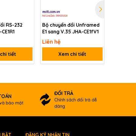
ổi RS-232
Bộ chuyển đổi Unframed
Bộ chuyển
-CE1R1
E1 sang V.35 JHA-CE1fV1
E1 sang V
Liên hệ
Liên hệ
hi tiết
Xem chi tiết
Xem
ĐỔI TRẢ
TOÁN
Chính sách đổi trả dễ
và bảo mật
dàng
 BẬT
ĐĂNG KÝ NHẬN TIN