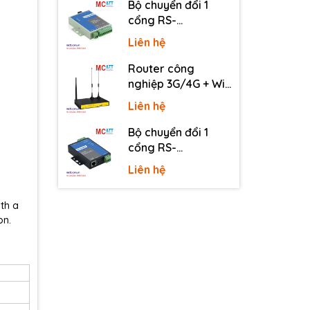
Bộ chuyển đổi 1
cổng RS-
232/485/422 sang
Liên hệ
quang 3onedata
MODEL277-S-SC-
Router công
20KM (Dual fiber,
nghiệp 3G/4G + Wi-
Single-mode, SC,
Fi + APN/VPN Four-
Liên hệ
20KM)
Faith F3436
Bộ chuyển đổi 1
cổng RS-
a
s
232/485/422 sang
Liên hệ
Ethernet 3onedata
NP301
th a
on.