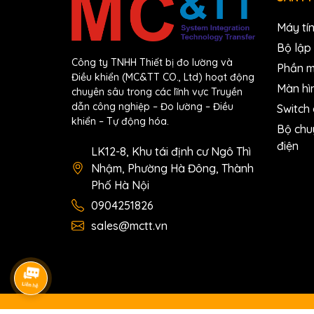
Máy tí
Bộ lập 
Công ty TNHH Thiết bị đo lường và
Phần 
Điều khiển (MC&TT CO., Ltd) hoạt động
Màn hì
chuyên sâu trong các lĩnh vực Truyền
dẫn công nghiệp – Đo lường – Điều
Switch
khiển – Tự động hóa.
Bộ chu
điện
LK12-8, Khu tái định cư Ngô Thì
Nhậm, Phường Hà Đông, Thành
Phố Hà Nội
0904251826
sales@mctt.vn