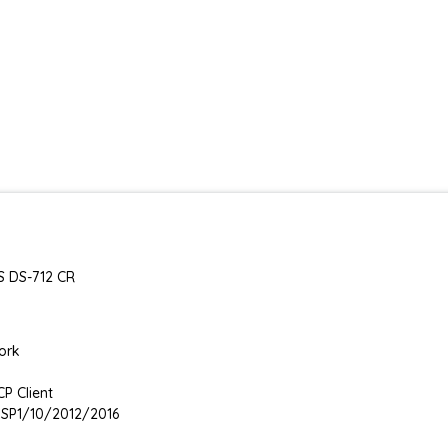
S DS-712 CR
work
P Client
 SP1/10/2012/2016