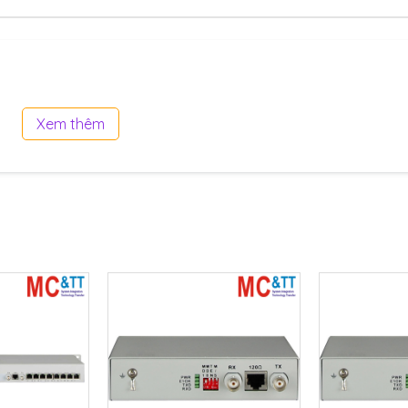
otiating, auto MDI/MDI-X, LED indicator)
Yes
Xem thêm
2.0 W
12 VDC ~ +48 VDC (non-regulated)
x 118 mm x 35 mm (W x H x D)
il or Wall mounting
-25 ~ +75 °C
-40 ~ +80 °C
5 ~ 90% RH, non-condensing