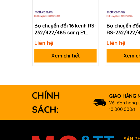
Download
Datasheet
Bộ chuyển đổi 16 kênh RS-
Bộ chuyển đổi
Document
232/422/485 sang E1
RS-232/422/4
JHA-CE1D16/R16/Q16
JHA-CE1D31/
Thông tin mua hàng
Liên hệ
Liên hệ
DS-712 CR
Serial-to-Ethernet Devi
Xem chi tiết
Xem ch
CHÍNH
GIAO HÀNG M
Với đơn hàng t
SÁCH:
10.000.000đ
SẢN P