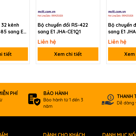
 32 kênh
Bộ chuyển đổi RS-422
Bộ chuyển đ
85 sang E1
sang E1 JHA-CE1Q1
sang E1 JHA
R31/Q31
Liên hệ
Liên hệ
ce Server with 1-port RS-232 (RoHS)
i tiết
Xem chi tiết
Xem c
IỄN PHÍ
BẢO HÀNH
THANH 
ừ
Bảo hành từ 1 đến 3
Dễ dàng 
năm
HẨM
DÀNH CHO KHÁCH
DANH MỤC NỔI