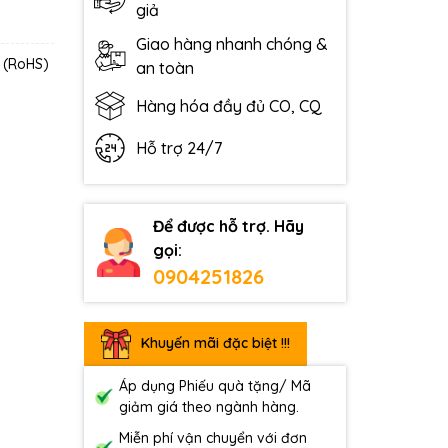
giả
Giao hàng nhanh chóng &
2 (RoHS)
an toàn
Hàng hóa đầy đủ CO, CQ
Hỗ trợ 24/7
Để được hỗ trợ. Hãy
gọi:
0904251826
Khuyến mãi đặc biệt !!!
Áp dụng Phiếu quà tặng/ Mã
giảm giá theo ngành hàng.
Miễn phí vận chuyển với đơn