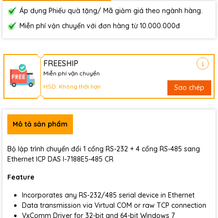
Áp dụng Phiếu quà tặng/ Mã giảm giá theo ngành hàng.
Miễn phí vận chuyển với đơn hàng từ 10.000.000đ
FREESHIP
Miễn phí vận chuyển
HSD: Không thời hạn
Sao chép
Mô tả sản phẩm
Bộ lập trình chuyển đổi 1 cổng RS-232 + 4 cổng RS-485 sang
Ethernet ICP DAS I-7188E5-485 CR
Feature
Incorporates any RS-232/485 serial device in Ethernet
Data transmission via Virtual COM or raw TCP connection
VxComm Driver for 32-bit and 64-bit Windows 7