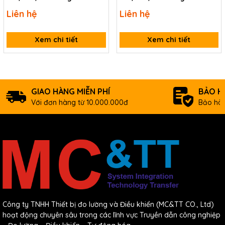
CE1D16/R16/Q16
CE1D31/R31/Q31
Liên hệ
Liên hệ
Xem chi tiết
Xem chi tiết
GIAO HÀNG MIỄN PHÍ
BẢO H
Với đơn hàng từ 10.000.000đ
Bảo hàn
Công ty TNHH Thiết bị đo lường và Điều khiển (MC&TT CO., Ltd)
hoạt động chuyên sâu trong các lĩnh vực Truyền dẫn công nghiệp