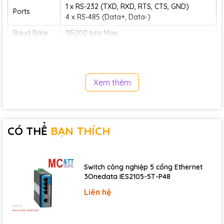
1 x RS-232 (TXD, RXD, RTS, CTS, GND)
Ports
4 x RS-485 (Data+, Data-)
Baud Rate
115200 bps Max.
Parity
Even, Odd, None
Data Bit
7, 8
Stop Bit
1
Xem thêm
Ethernet
Ports
10BASE-T NE2000 compatible Ethernet Controller
Power
CÓ THỂ
BẠN THÍCH
Reverse Polarity
Yes
Protection
+10 VDC ~ +30 VDC (non-
Switch công nghiệp 5 cổng Ethernet
Input Range
regulated)
3Onedata IES2105-5T-P48
Consumption
2W
Liên hệ
Mechanical
Dimensions (mm)
123 mm x 72 mm x 33 mm