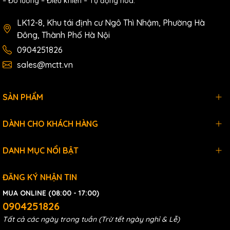
– Đo lường – Điều khiển – Tự động hóa.
LK12-8, Khu tái định cư Ngô Thì Nhậm, Phường Hà
Đông, Thành Phố Hà Nội
0904251826
sales@mctt.vn
SẢN PHẨM
DÀNH CHO KHÁCH HÀNG
DANH MỤC NỔI BẬT
ĐĂNG KÝ NHẬN TIN
MUA ONLINE (08:00 - 17:00)
0904251826
Tất cả các ngày trong tuần (Trừ tết ngày nghỉ & Lễ)