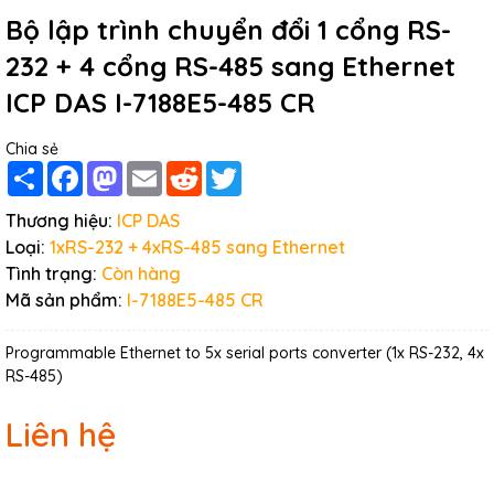
Bộ lập trình chuyển đổi 1 cổng RS-
232 + 4 cổng RS-485 sang Ethernet
ICP DAS I-7188E5-485 CR
Chia sẻ
Share
Facebook
Mastodon
Email
Reddit
Twitter
Thương hiệu:
ICP DAS
Loại:
1xRS-232 + 4xRS-485 sang Ethernet
Tình trạng:
Còn hàng
Mã sản phẩm:
I-7188E5-485 CR
Programmable Ethernet to 5x serial ports converter (1x RS-232, 4x
RS-485)
Liên hệ