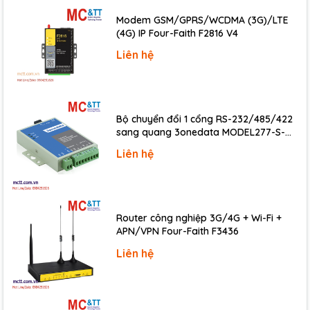
Environment
Modem GSM/GPRS/WCDMA (3G)/LTE
(4G) IP Four-Faith F2816 V4
Operating Temperature
-25 °C ~ +75 °C
Liên hệ
Storage Temperature
-40 °C ~ +80 °C
Download
Datasheet
Bộ chuyển đổi 1 cổng RS-232/485/422
Documents
sang quang 3onedata MODEL277-S-
SC-20KM (Dual fiber, Single-mode, SC,
Ordering Information
Liên hệ
20KM)
I-7188E5-
Programmable Ethernet to 5x serial ports
485 CR
converter (1x RS-232, 4x RS-485) (RoHS)
Router công nghiệp 3G/4G + Wi-Fi +
APN/VPN Four-Faith F3436
Liên hệ