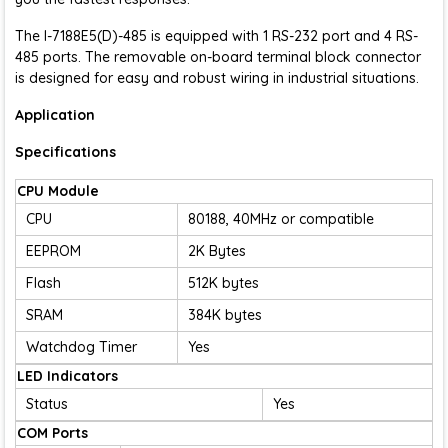
The I-7188E5(D)-485 is equipped with 1 RS-232 port and 4 RS-
485 ports. The removable on-board terminal block connector
is designed for easy and robust wiring in industrial situations.
Application
Specifications
CPU Module
CPU
80188, 40MHz or compatible
EEPROM
2K Bytes
Flash
512K bytes
SRAM
384K bytes
Watchdog Timer
Yes
LED Indicators
Status
Yes
COM Ports