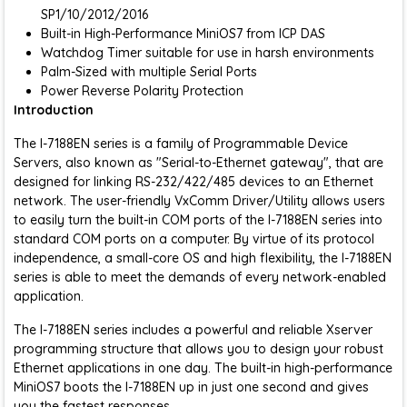
SP1/10/2012/2016
Built-in High-Performance MiniOS7 from ICP DAS
Watchdog Timer suitable for use in harsh environments
Palm-Sized with multiple Serial Ports
Power Reverse Polarity Protection
Introduction
The I-7188EN series is a family of Programmable Device
Servers, also known as "Serial-to-Ethernet gateway", that are
designed for linking RS-232/422/485 devices to an Ethernet
network. The user-friendly VxComm Driver/Utility allows users
to easily turn the built-in COM ports of the I-7188EN series into
standard COM ports on a computer. By virtue of its protocol
independence, a small-core OS and high flexibility, the I-7188EN
series is able to meet the demands of every network-enabled
application.
The I-7188EN series includes a powerful and reliable Xserver
programming structure that allows you to design your robust
Ethernet applications in one day. The built-in high-performance
MiniOS7 boots the I-7188EN up in just one second and gives
you the fastest responses.