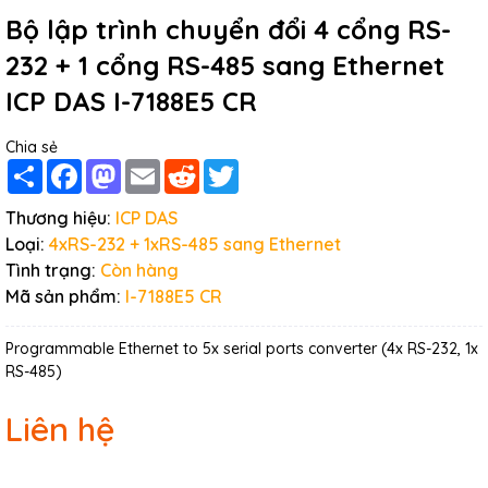
Bộ lập trình chuyển đổi 4 cổng RS-
232 + 1 cổng RS-485 sang Ethernet
ICP DAS I-7188E5 CR
Chia sẻ
Share
Facebook
Mastodon
Email
Reddit
Twitter
Thương hiệu:
ICP DAS
Loại:
4xRS-232 + 1xRS-485 sang Ethernet
Tình trạng:
Còn hàng
Mã sản phẩm:
I-7188E5 CR
Programmable Ethernet to 5x serial ports converter (4x RS-232, 1x
RS-485)
Liên hệ