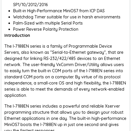
SP1/10/2012/2016
Built-in High-Performance MiniOS7 from ICP DAS
Watchdog Timer suitable for use in harsh environments
Palm-Sized with multiple Serial Ports
Power Reverse Polarity Protection
Introduction
The I-7188EN series is a family of Programmable Device
Servers, also known as "Serial-to-Ethernet gateway", that are
designed for linking RS-232/422/485 devices to an Ethernet
network. The user-friendly VxComm Driver/Utility allows users
to easily turn the built-in COM ports of the I-7188EN series into
standard COM ports on a computer. By virtue of its protocol
independence, a small-core OS and high flexibility, the I-7188EN
series is able to meet the demands of every network-enabled
application.
The I-7188EN series includes a powerful and reliable Xserver
programming structure that allows you to design your robust
Ethernet applications in one day. The built-in high-performance
MiniOS7 boots the I-7188EN up in just one second and gives
you the fastest responses.