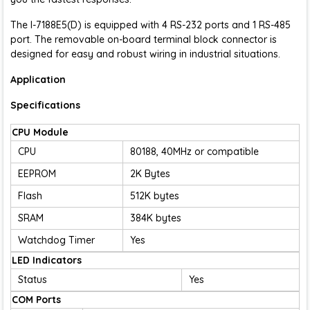
The I-7188E5(D) is equipped with 4 RS-232 ports and 1 RS-485
port. The removable on-board terminal block connector is
designed for easy and robust wiring in industrial situations.
Application
Specifications
CPU Module
CPU
80188, 40MHz or compatible
EEPROM
2K Bytes
Flash
512K bytes
SRAM
384K bytes
Watchdog Timer
Yes
LED Indicators
Status
Yes
COM Ports