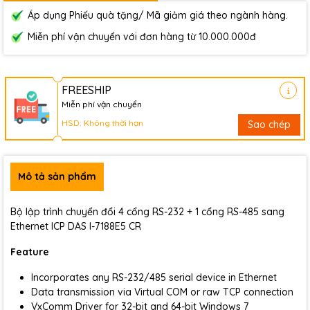
Áp dụng Phiếu quà tặng/ Mã giảm giá theo ngành hàng.
Miễn phí vận chuyển với đơn hàng từ 10.000.000đ
FREESHIP
Miễn phí vận chuyển
HSD: Không thời hạn
Sao chép
Mô tả sản phẩm
Bộ lập trình chuyển đổi 4 cổng RS-232 + 1 cổng RS-485 sang
Ethernet ICP DAS I-7188E5 CR
Feature
Incorporates any RS-232/485 serial device in Ethernet
Data transmission via Virtual COM or raw TCP connection
VxComm Driver for 32-bit and 64-bit Windows 7