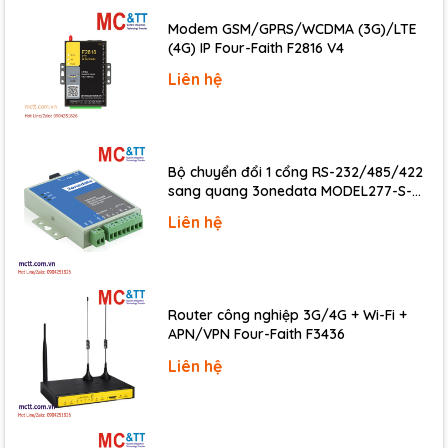
Environment
Modem GSM/GPRS/WCDMA (3G)/LTE
(4G) IP Four-Faith F2816 V4
Operating Temperature
-25 °C ~ +75 °C
Liên hệ
Storage Temperature
-40 °C ~ +80 °C
Download
Datasheet
Bộ chuyển đổi 1 cổng RS-232/485/422
Documents
sang quang 3onedata MODEL277-S-
SC-20KM (Dual fiber, Single-mode, SC,
Ordering Information
Liên hệ
20KM)
I-
Programmable Ethernet to 5x serial ports
7188E5 CR
converter (4x RS-232, 1x RS-485) (RoHS)
Router công nghiệp 3G/4G + Wi-Fi +
APN/VPN Four-Faith F3436
Liên hệ