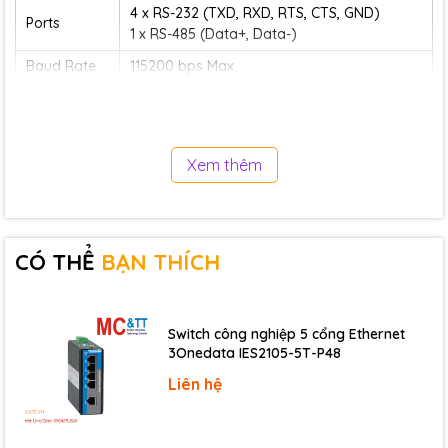
4 x RS-232 (TXD, RXD, RTS, CTS, GND)
Ports
1 x RS-485 (Data+, Data-)
Baud Rate
115200 bps Max.
Parity
Even, Odd, None
Data Bit
7, 8
Stop Bit
1
Xem thêm
Ethernet
Ports
10BASE-T NE2000 compatible Ethernet Controller
Power
CÓ THỂ
BẠN THÍCH
Reverse Polarity
Yes
Protection
+10 VDC ~ +30 VDC (non-
Switch công nghiệp 5 cổng Ethernet
Input Range
regulated)
3Onedata IES2105-5T-P48
Consumption
2W
Liên hệ
Mechanical
Dimensions (mm)
123 mm x 72 mm x 33 mm