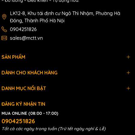
– Đo lường – Điều khiển – Tự động hóa.
LK12-8, Khu tái định cư Ngô Thì Nhậm, Phường Hà
Đông, Thành Phố Hà Nội
0904251826
sales@mctt.vn
SẢN PHẨM
DÀNH CHO KHÁCH HÀNG
DANH MỤC NỔI BẬT
ĐĂNG KÝ NHẬN TIN
MUA ONLINE (08:00 - 17:00)
0904251826
Tất cả các ngày trong tuần (Trừ tết ngày nghỉ & Lễ)