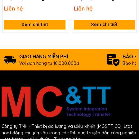
CE1D16/R16/Q16
CE1D31/R31/Q31
Liên hệ
Liên hệ
Xem chi tiết
Xem chi tiết
GIAO HÀNG MIỄN PHÍ
BẢO H
Với đơn hàng từ 10.000.000đ
Bảo hàn
Công ty TNHH Thiết bị đo lường và Điều khiển (MC&TT CO., Ltd)
hoạt động chuyên sâu trong các lĩnh vực Truyền dẫn công nghiệp