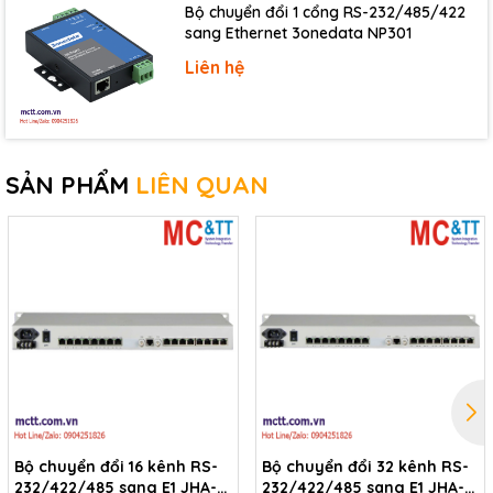
Bộ chuyển đổi 1 cổng RS-232/485/422
Digital Output
sang Ethernet 3onedata NP301
Channels
1
Liên hệ
Type
Open Collector
Load Voltage
+30 VDC
Load Current
100 mA
SẢN PHẨM
LIÊN QUAN
COM Ports
6 x RS-232
Ports
1 x RS-485
1 x RS-232/RS-485
Baud Rate
115200 bps Max.
Power
Reverse Polarity Protection
Yes
Input Range
+10 ~ 30 VDC
Consumption
2.0 W
Bộ chuyển đổi 16 kênh RS-
Bộ chuyển đổi 32 kênh RS-
Mechanical
232/422/485 sang E1 JHA-
232/422/485 sang E1 JHA-