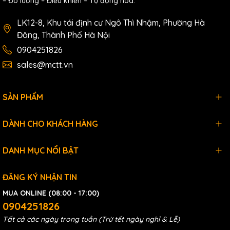
– Đo lường – Điều khiển – Tự động hóa.
LK12-8, Khu tái định cư Ngô Thì Nhậm, Phường Hà
Đông, Thành Phố Hà Nội
0904251826
sales@mctt.vn
SẢN PHẨM
DÀNH CHO KHÁCH HÀNG
DANH MỤC NỔI BẬT
ĐĂNG KÝ NHẬN TIN
MUA ONLINE (08:00 - 17:00)
0904251826
Tất cả các ngày trong tuần (Trừ tết ngày nghỉ & Lễ)