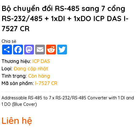
Bộ chuyển đổi RS-485 sang 7 cổng
RS-232/485 + 1xDI + 1xDO ICP DAS I-
7527 CR
Chia sẻ
Share
Facebook
Mastodon
Email
Reddit
Twitter
Thương hiệu:
ICP DAS
Loại:
Đang cập nhật
Tình trạng:
Còn hàng
Mã sản phẩm:
I-7527 CR
Addressable RS-485 to 7 x RS-232/RS-485 Converter with 1 DI and
1 DO (Blue Cover)
Liên hệ