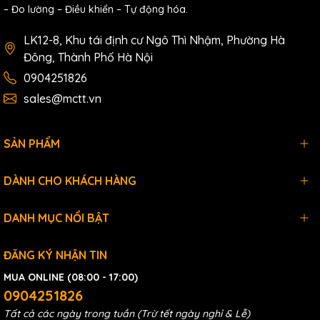
– Đo lường – Điều khiển – Tự động hóa.
IEC61000-4-2 (ESD), Level 4
Air discharge: ±15kV
LK12-8, Khu tái định cư Ngô Thì Nhậm, Phường Hà
Contact discharge: ±8kV
Đông, Thành Phố Hà Nội
IEC61000-4-4 (EFT), Level 4
0904251826
Power supply: ±4kV
sales@mctt.vn
Ethernet interface: ±2kV
Relay: ±4kV
Industrial
SẢN PHẨM
Standard
IEC61000-4-5 (Surge), Level 4
Power supply: common mode ±4kV,
differential mode ±2kV
DÀNH CHO KHÁCH HÀNG
Ethernet interface: ±4kV
Shock: IEC 60068-2-27
DANH MỤC NỔI BẬT
Free fall: IEC 60068-2-32
Vibration: IEC 60068-2-6
ĐĂNG KÝ NHẬN TIN
MUA ONLINE (08:00 - 17:00)
Certification
CE, FCC, RoHS
0904251826
Warranty
3 years
Tất cả các ngày trong tuần (Trừ tết ngày nghỉ & Lễ)