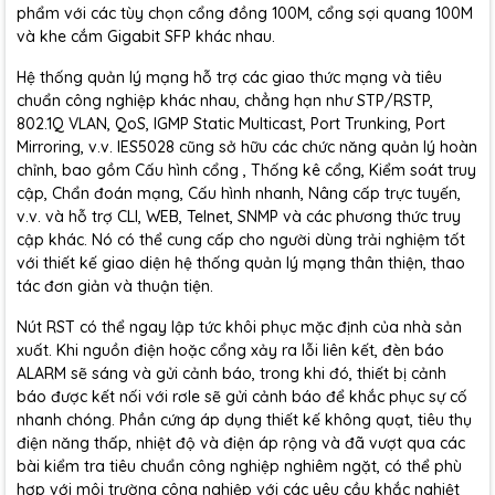
phẩm với các tùy chọn cổng đồng 100M, cổng sợi quang 100M
và khe cắm Gigabit SFP khác nhau.
Hệ thống quản lý mạng hỗ trợ các giao thức mạng và tiêu
chuẩn công nghiệp khác nhau, chẳng hạn như STP/RSTP,
802.1Q VLAN, QoS, IGMP Static Multicast, Port Trunking, Port
Mirroring, v.v. IES5028 cũng sở hữu các chức năng quản lý hoàn
chỉnh, bao gồm Cấu hình cổng , Thống kê cổng, Kiểm soát truy
cập, Chẩn đoán mạng, Cấu hình nhanh, Nâng cấp trực tuyến,
v.v. và hỗ trợ CLI, WEB, Telnet, SNMP và các phương thức truy
cập khác. Nó có thể cung cấp cho người dùng trải nghiệm tốt
với thiết kế giao diện hệ thống quản lý mạng thân thiện, thao
tác đơn giản và thuận tiện.
Nút RST có thể ngay lập tức khôi phục mặc định của nhà sản
xuất. Khi nguồn điện hoặc cổng xảy ra lỗi liên kết, đèn báo
ALARM sẽ sáng và gửi cảnh báo, trong khi đó, thiết bị cảnh
báo được kết nối với rơle sẽ gửi cảnh báo để khắc phục sự cố
nhanh chóng. Phần cứng áp dụng thiết kế không quạt, tiêu thụ
điện năng thấp, nhiệt độ và điện áp rộng và đã vượt qua các
bài kiểm tra tiêu chuẩn công nghiệp nghiêm ngặt, có thể phù
hợp với môi trường công nghiệp với các yêu cầu khắc nghiệt