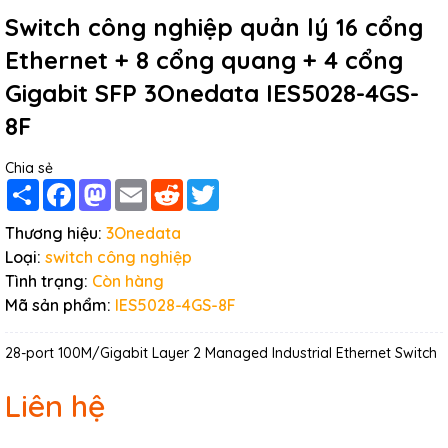
Switch công nghiệp quản lý 16 cổng
Ethernet + 8 cổng quang + 4 cổng
Gigabit SFP 3Onedata IES5028-4GS-
8F
Chia sẻ
Share
Facebook
Mastodon
Email
Reddit
Twitter
Thương hiệu:
3Onedata
Loại:
switch công nghiệp
Tình trạng:
Còn hàng
Mã sản phẩm:
IES5028-4GS-8F
28-port 100M/Gigabit Layer 2 Managed Industrial Ethernet Switch
Liên hệ