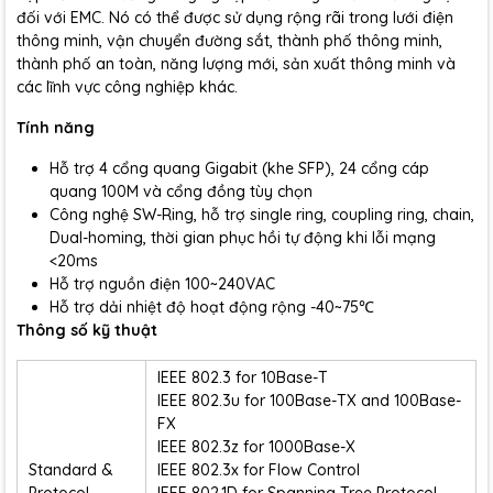
đối với EMC. Nó có thể được sử dụng rộng rãi trong lưới điện
thông minh, vận chuyển đường sắt, thành phố thông minh,
thành phố an toàn, năng lượng mới, sản xuất thông minh và
các lĩnh vực công nghiệp khác.
Tính năng
Hỗ trợ 4 cổng quang Gigabit (khe SFP), 24 cổng cáp
quang 100M và cổng đồng tùy chọn
Công nghệ SW-Ring, hỗ trợ single ring, coupling ring, chain,
Dual-homing, thời gian phục hồi tự động khi lỗi mạng
<20ms
Hỗ trợ nguồn điện 100~240VAC
Hỗ trợ dải nhiệt độ hoạt động rộng -40~75℃
Thông số kỹ thuật
IEEE 802.3 for 10Base-T
IEEE 802.3u for 100Base-TX and 100Base-
FX
IEEE 802.3z for 1000Base-X
Standard &
IEEE 802.3x for Flow Control