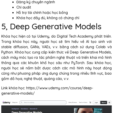
Đăng ký chuyên ngành
Chỉ audit
Hỗ trợ tài chính hoặc học bổng
Khóa học đầy đủ, không có chứng chỉ
5, Deep Generative Models
Khóa học hiện có tại Udemy, do Digital Tech Academy phát triển.
Trong khóa học này, người học sẽ tìm hiểu về AI tạo sinh với
stable diffusion, GANs, VAEs, v.v. bằng cách sử dụng Colab và
Python. Khóa học cung cấp kiến thức về Deep Generative Models,
cách máy móc tạo ra tác phẩm nghệ thuật và triển khai mô hình
thông qua các khuôn khổ học sâu như PyTorch. Sau khóa học,
người học sẽ nắm bắt được cách các mô hình này hoạt động
cũng như phương pháp ứng dụng chúng trong nhiều lĩnh vực, bao
gồm đồ họa, nghệ thuật, quảng cáo, v.v.
Link khóa học: https://www.udemy.com/course/deep-
generative-models/