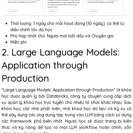
Thời lượng: 1 ngày cho mỗi hoạt động (10 ngày); có thể tự
điều chỉnh tốc độ học
Phù hợp nhất cho: Người mới bắt đầu và Chuyên gia
Miễn phí
2. Large Language Models:
Application through
Production
"Large Language Models: Application through Production" là khóa
học được quản lý bởi Databricks, công ty chuyên cung cấp dịch
vụ quản lý khóa học trực tuyến cho nhiều tổ chức khác nhau. Sau
khóa học, các nhà phát triển, nhà khoa học dữ liệu và kỹ sư có
thể xây dựng các ứng dụng tập trung vào LLM bằng cách sử dụng
các framework phổ biến nhất. Người học sẽ được trang bị kiến
thức và kỹ năng để tạo ra một LLM workflow hoàn chỉnh, sẵn