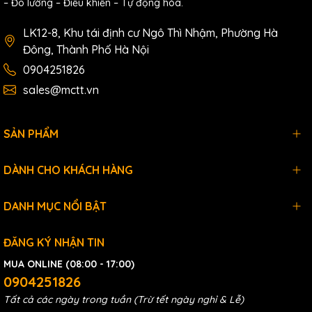
– Đo lường – Điều khiển – Tự động hóa.
LK12-8, Khu tái định cư Ngô Thì Nhậm, Phường Hà
Đông, Thành Phố Hà Nội
0904251826
sales@mctt.vn
SẢN PHẨM
DÀNH CHO KHÁCH HÀNG
DANH MỤC NỔI BẬT
ĐĂNG KÝ NHẬN TIN
MUA ONLINE (08:00 - 17:00)
0904251826
Tất cả các ngày trong tuần (Trừ tết ngày nghỉ & Lễ)