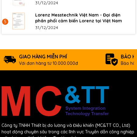
31/12/2024
Lorenz Messtechnik Việt Nam - Đại diện
phân phối cảm biến Lorenz tại Việt Nam
5
31/12/2024
GIAO HÀNG MIỄN PHÍ
BẢO H
Với đơn hàng từ 10.000.000đ
Bảo hàn
Công ty TNHH Thiết bị đo lường và Điều khiển (MC&TT CO., Ltd)
hoạt động chuyên sâu trong các lĩnh vực Truyền dẫn công nghiệp