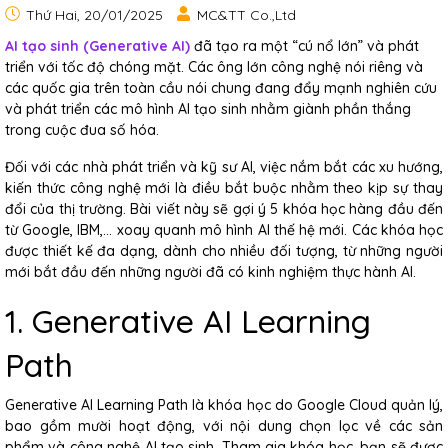
Thứ Hai, 20/01/2025
MC&TT Co.,Ltd
AI tạo sinh (Generative AI)
đã tạo ra một “cú nổ lớn” và phát
triển với tốc độ chóng mặt. Các ông lớn công nghệ nói riêng và
các quốc gia trên toàn cầu nói chung đang đẩy mạnh nghiên cứu
và phát triển các mô hình AI tạo sinh nhằm giành phần thắng
trong cuộc đua số hóa.
Đối với các nhà phát triển và kỹ sư AI, việc nắm bắt các xu hướng,
kiến thức công nghệ mới là điều bắt buộc nhằm theo kịp sự thay
đổi của thị trường. Bài viết này sẽ gợi ý 5 khóa học hàng đầu đến
từ Google, IBM,… xoay quanh mô hình AI thế hệ mới. Các khóa học
được thiết kế đa dạng, dành cho nhiều đối tượng, từ những người
mới bắt đầu đến những người đã có kinh nghiệm thực hành AI.
1. Generative AI Learning
Path
Generative AI Learning Path là khóa học do Google Cloud quản lý,
bao gồm mười hoạt động, với nội dung chọn lọc về các sản
phẩm và công nghệ AI tạo sinh. Tham gia khóa học, bạn sẽ được