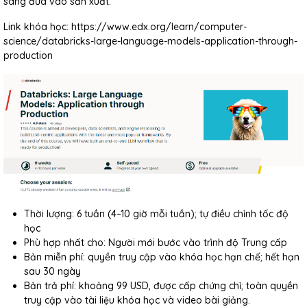
sàng đưa vào sản xuất.
Link khóa học: https://www.edx.org/learn/computer-
science/databricks-large-language-models-application-through-
production
Thời lượng: 6 tuần (4–10 giờ mỗi tuần); tự điều chỉnh tốc độ
học
Phù hợp nhất cho: Người mới bước vào trình độ Trung cấp
Bản miễn phí: quyền truy cập vào khóa học hạn chế; hết hạn
sau 30 ngày
Bản trả phí: khoảng 99 USD, được cấp chứng chỉ; toàn quyền
truy cập vào tài liệu khóa học và video bài giảng.