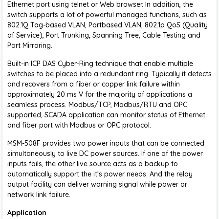
Ethernet port using telnet or Web browser. In addition, the
switch supports a lot of powerful managed functions, such as
802.1Q Tag-based VLAN, Portbased VLAN, 802.1p QoS (Quality
of Service), Port Trunking, Spanning Tree, Cable Testing and
Port Mirroring.
Built-in ICP DAS Cyber-Ring technique that enable multiple
switches to be placed into a redundant ring. Typically it detects
and recovers from a fiber or copper link failure within
approximately 20 ms V for the majority of applications a
seamless process. Modbus/TCP, Modbus/RTU and OPC
supported, SCADA application can monitor status of Ethernet
and fiber port with Modbus or OPC protocol.
MSM-508F provides two power inputs that can be connected
simultaneously to live DC power sources. If one of the power
inputs fails, the other live source acts as a backup to
automatically support the it's power needs. And the relay
output facility can deliver warning signal while power or
network link failure.
Application