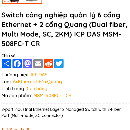
Switch công nghiệp quản lý 6 cổng
Ethernet + 2 cổng Quang (Dual fiber,
Multi Mode, SC, 2KM) ICP DAS MSM-
508FC-T CR
Chia sẻ
Share
Facebook
Mastodon
Email
Reddit
Twitter
Thương hiệu:
ICP DAS
Loại:
6xEthernet + 2xQuang
Tình trạng:
Còn hàng
Mã sản phẩm:
MSM-508FC-T CR
8-port Industrial Ethernet Layer 2 Managed Switch with 2-Fiber
Port (Multi-mode, SC Connector)