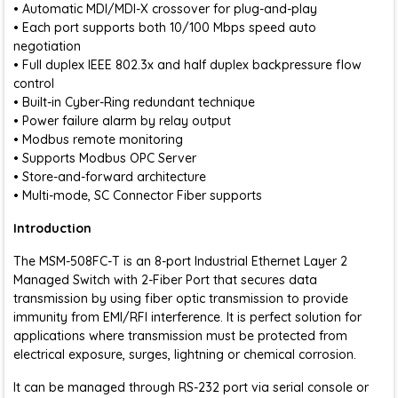
• Automatic MDI/MDI-X crossover for plug-and-play
• Each port supports both 10/100 Mbps speed auto
negotiation
• Full duplex IEEE 802.3x and half duplex backpressure flow
control
• Built-in Cyber-Ring redundant technique
• Power failure alarm by relay output
• Modbus remote monitoring
• Supports Modbus OPC Server
• Store-and-forward architecture
• Multi-mode, SC Connector Fiber supports
Introduction
The MSM-508FC-T is an 8-port Industrial Ethernet Layer 2
Managed Switch with 2-Fiber Port that secures data
transmission by using fiber optic transmission to provide
immunity from EMI/RFI interference. It is perfect solution for
applications where transmission must be protected from
electrical exposure, surges, lightning or chemical corrosion.
It can be managed through RS-232 port via serial console or