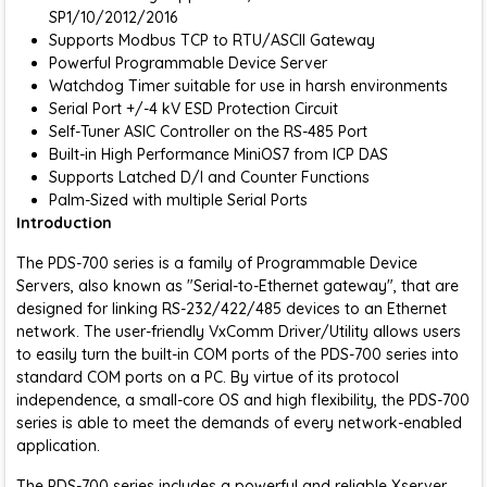
SP1/10/2012/2016
Supports Modbus TCP to RTU/ASCII Gateway
Powerful Programmable Device Server
Watchdog Timer suitable for use in harsh environments
Serial Port +/-4 kV ESD Protection Circuit
Self-Tuner ASIC Controller on the RS-485 Port
Built-in High Performance MiniOS7 from ICP DAS
Supports Latched D/I and Counter Functions
Palm-Sized with multiple Serial Ports
Introduction
The PDS-700 series is a family of Programmable Device
Servers, also known as "Serial-to-Ethernet gateway", that are
designed for linking RS-232/422/485 devices to an Ethernet
network. The user-friendly VxComm Driver/Utility allows users
to easily turn the built-in COM ports of the PDS-700 series into
standard COM ports on a PC. By virtue of its protocol
independence, a small-core OS and high flexibility, the PDS-700
series is able to meet the demands of every network-enabled
application.
The PDS-700 series includes a powerful and reliable Xserver