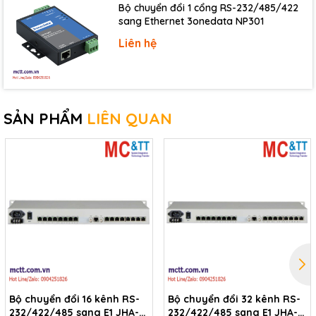
Bộ chuyển đổi 1 cổng RS-232/485/422
Baud
115200 bps Max.
sang Ethernet 3onedata NP301
Rate
Liên hệ
Bias
Yes, 1 KΩ
Resistor
None, Even, Odd, Mark, Space
Parity
None parity is required when using 8 data bits
and 2 stop bits on COM1/COM2.
SẢN PHẨM
LIÊN QUAN
7, 8: for COM1 and COM2
Data Bit
5, 6, 7, 8: for COM3
Stop Bit
1, 2: for COM1 ~ COM3
Node
254 (max.)
Address
Ethernet
10/100 Base-TX, RJ-45 port (Auto-negotiating, auto
Ports
MDI/MDI-X, LED indicator)
Power
Bộ chuyển đổi 16 kênh RS-
Bộ chuyển đổi 32 kênh RS-
Consumption
2.0 W
232/422/485 sang E1 JHA-
232/422/485 sang E1 JHA-