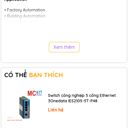
• Factory Automation
• Building Automation
• Home Automation
Specifications
CPU Module
Xem thêm
CPU
80186-80 MHz or compatible
16 KB; Data retention: 40 years; 1,000,000
EEPROM
erase/write cycles.
CÓ THỂ
BẠN THÍCH
512 KB ; Erase unit is one sector (64 KB) ;
Flash
100,000 erase/write cycles
SRAM
512 KB
Switch công nghiệp 5 cổng Ethernet
Watchdog
3Onedata IES2105-5T-P48
Yes
Timer
Liên hệ
LED Indicators
Status
1 x Power