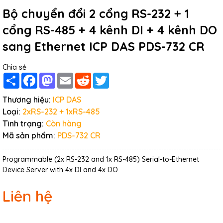
Bộ chuyển đổi 2 cổng RS-232 + 1
cổng RS-485 + 4 kênh DI + 4 kênh DO
sang Ethernet ICP DAS PDS-732 CR
Chia sẻ
Share
Facebook
Mastodon
Email
Reddit
Twitter
Thương hiệu:
ICP DAS
Loại:
2xRS-232 + 1xRS-485
Tình trạng:
Còn hàng
Mã sản phẩm:
PDS-732 CR
Programmable (2x RS-232 and 1x RS-485) Serial-to-Ethernet
Device Server with 4x DI and 4x DO
Liên hệ