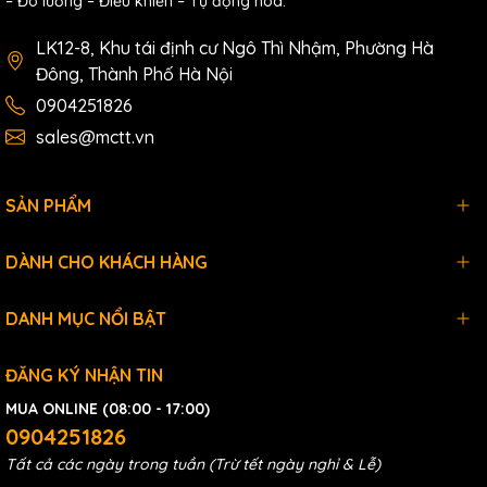
– Đo lường – Điều khiển – Tự động hóa.
PDS-
Serial-to-Ethernet Device Server with 4x DI and
732 CR
4x DO (RoHS)
LK12-8, Khu tái định cư Ngô Thì Nhậm, Phường Hà
Includes CA-0910 Cable
Đông, Thành Phố Hà Nội
0904251826
sales@mctt.vn
SẢN PHẨM
DÀNH CHO KHÁCH HÀNG
DANH MỤC NỔI BẬT
ĐĂNG KÝ NHẬN TIN
MUA ONLINE (08:00 - 17:00)
0904251826
Tất cả các ngày trong tuần (Trừ tết ngày nghỉ & Lễ)