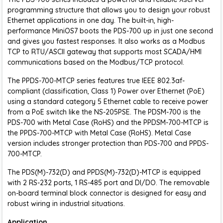
programming structure that allows you to design your robust
Ethernet applications in one day. The built-in, high-
performance MiniOS7 boots the PDS-700 up in just one second
and gives you fastest responses. It also works as a Modbus
TCP to RTU/ASCII gateway that supports most SCADA/HMI
communications based on the Modbus/TCP protocol.
The PPDS-700-MTCP series features true IEEE 802.3af-
compliant (classification, Class 1) Power over Ethernet (PoE)
using a standard category 5 Ethernet cable to receive power
from a PoE switch like the NS-205PSE. The PDSM-700 is the
PDS-700 with Metal Case (RoHS) and the PPDSM-700-MTCP is
the PPDS-700-MTCP with Metal Case (RoHS). Metal Case
version includes stronger protection than PDS-700 and PPDS-
700-MTCP.
The PDS(M)-732(D) and PPDS(M)-732(D)-MTCP is equipped
with 2 RS-232 ports, 1 RS-485 port and DI/DO. The removable
on-board terminal block connector is designed for easy and
robust wiring in industrial situations.
Application