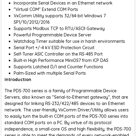
Incorporate Serial Devices in an Ethernet network
"Virtual COM" Extend COM Ports
VxComm Utility supports 32/64-bit Windows 7
SP1/10/2012/2016
Supports Modbus TCP to RTU/ASCII Gateway
Powerful Programmable Device Server
Watchdog Timer suitable for use in harsh environments
Serial Port +/-4 kV ESD Protection Circuit
Self-Tuner ASIC Controller on the RS-485 Port
Built-in High Performance MiniOS7 from ICP DAS
Supports Latched D/I and Counter Functions
Palm-Sized with multiple Serial Ports
Introduction
The PDS-700 series is a family of Programmable Device
Servers, also known as "Serial-to-Ethernet gateway", that are
designed for linking RS-232/422/485 devices to an Ethernet
network. The user-friendly VxComm Driver/Utility allows users
to easily turn the built-in COM ports of the PDS-700 series into
standard COM ports on a PC. By virtue of its protocol
independence, a small-core OS and high flexibility, the PDS-700
series is able to meet the demands of every network-enabled