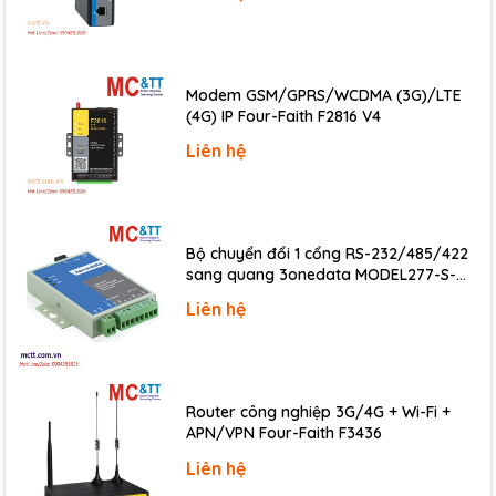
LED Indicators
Status
1 x Power
Digital Input
Modem GSM/GPRS/WCDMA (3G)/LTE
(4G) IP Four-Faith F2816 V4
Channels
4
Liên hệ
Type
Dry Contact
Sink/Source (NPN/PNP)
Source, Common Ground
ON Voltage Level
+3.5 ~ +30 V
Bộ chuyển đổi 1 cổng RS-232/485/422
OFF Voltage Level
+1 V max.
sang quang 3onedata MODEL277-S-
Digital Output
SC-20KM (Dual fiber, Single-mode, SC,
Liên hệ
20KM)
Channels
4
Type
Open Collector
Sink/Source (NPN/PNP)
Sink (NPN)
Router công nghiệp 3G/4G + Wi-Fi +
Load Voltage
30 VDC, max.
APN/VPN Four-Faith F3436
Liên hệ
Load Current
100 mA, max.