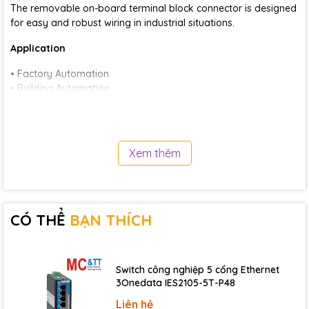
The removable on-board terminal block connector is designed
for easy and robust wiring in industrial situations.
Application
• Factory Automation
• Building Automation
• Home Automation
Specifications
Xem thêm
CPU Module
CPU
80186-80 MHz or compatible
16 KB; Data retention: 40 years; 1,000,000
EEPROM
erase/write cycles.
CÓ THỂ
BẠN THÍCH
512 KB ; Erase unit is one sector (64 KB) ;
Flash
100,000 erase/write cycles
Switch công nghiệp 5 cổng Ethernet
SRAM
512 KB
3Onedata IES2105-5T-P48
Watchdog
Yes
Liên hệ
Timer