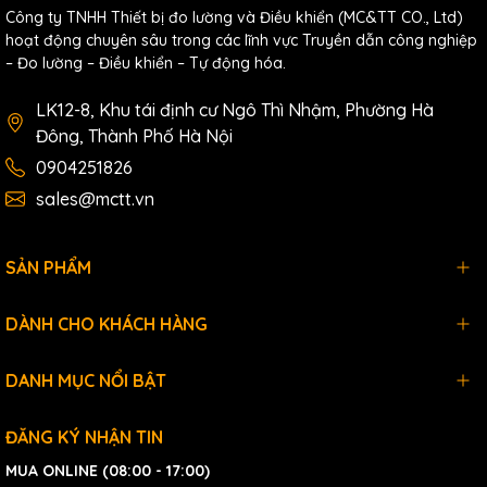
Documents
Công ty TNHH Thiết bị đo lường và Điều khiển (MC&TT CO., Ltd)
hoạt động chuyên sâu trong các lĩnh vực Truyền dẫn công nghiệp
Ordering Information
– Đo lường – Điều khiển – Tự động hóa.
Programmable (1x RS-232, 1x RS-485 and 1x
LK12-8, Khu tái định cư Ngô Thì Nhậm, Phường Hà
PDS-
RS-422/485) Serial-to-Ethernet Device Server
Đông, Thành Phố Hà Nội
734 CR
with 4x DI and 4x DO (RoHS)
Includes CA-0910 Cable
0904251826
sales@mctt.vn
SẢN PHẨM
DÀNH CHO KHÁCH HÀNG
DANH MỤC NỔI BẬT
ĐĂNG KÝ NHẬN TIN
MUA ONLINE (08:00 - 17:00)