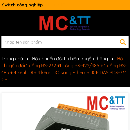
Switch công nghiệp
Trang chủ
Bộ chuyển đổi tín hiệu truyền thông
Bộ
chuyển đổi 1 cổng RS-232 +1 cổng RS-422/485 + 1 cổng RS-
485 + 4 kênh DI + 4 kênh DO sang Ethernet ICP DAS PDS-734
CR