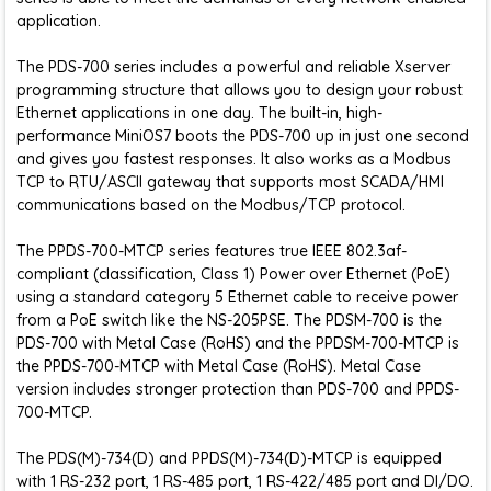
application.
The PDS-700 series includes a powerful and reliable Xserver
programming structure that allows you to design your robust
Ethernet applications in one day. The built-in, high-
performance MiniOS7 boots the PDS-700 up in just one second
and gives you fastest responses. It also works as a Modbus
TCP to RTU/ASCII gateway that supports most SCADA/HMI
communications based on the Modbus/TCP protocol.
The PPDS-700-MTCP series features true IEEE 802.3af-
compliant (classification, Class 1) Power over Ethernet (PoE)
using a standard category 5 Ethernet cable to receive power
from a PoE switch like the NS-205PSE. The PDSM-700 is the
PDS-700 with Metal Case (RoHS) and the PPDSM-700-MTCP is
the PPDS-700-MTCP with Metal Case (RoHS). Metal Case
version includes stronger protection than PDS-700 and PPDS-
700-MTCP.
The PDS(M)-734(D) and PPDS(M)-734(D)-MTCP is equipped
with 1 RS-232 port, 1 RS-485 port, 1 RS-422/485 port and DI/DO.