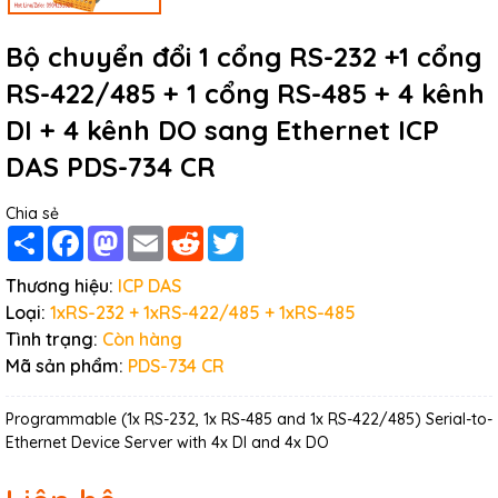
Bộ chuyển đổi 1 cổng RS-232 +1 cổng
RS-422/485 + 1 cổng RS-485 + 4 kênh
DI + 4 kênh DO sang Ethernet ICP
DAS PDS-734 CR
Chia sẻ
Share
Facebook
Mastodon
Email
Reddit
Twitter
Thương hiệu:
ICP DAS
Loại:
1xRS-232 + 1xRS-422/485 + 1xRS-485
Tình trạng:
Còn hàng
Mã sản phẩm:
PDS-734 CR
Programmable (1x RS-232, 1x RS-485 and 1x RS-422/485) Serial-to-
Ethernet Device Server with 4x DI and 4x DO