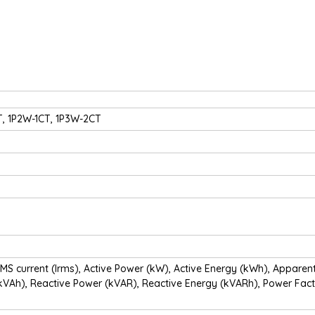
, 1P2W-1CT, 1P3W-2CT
MS current (Irms), Active Power (kW), Active Energy (kWh), Apparen
kVAh), Reactive Power (kVAR), Reactive Energy (kVARh), Power Fac