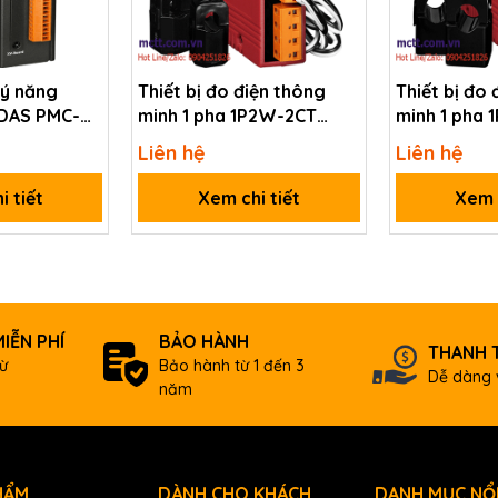
lý năng
Thiết bị đo điện thông
Thiết bị đo 
 DAS PMC-
minh 1 pha 1P2W-2CT
minh 1 pha
200A RS-485 Modbus
200A Ether
Liên hệ
Liên hệ
RTU ICP DAS PM-3112-
TCP ICP DAS
ay Contact Voltage Range: 5 A @ 250 VAC (47 ~ 63 Hz), 5 A @ 30 V
240P CR
240P-MTCP
i tiết
Xem chi tiết
Xem c
Plastic
33 x 127 x 100 (W x L x H)
IỄN PHÍ
BẢO HÀNH
DIN-Rail Mounting
THANH 
ừ
Bảo hành từ 1 đến 3
Dễ dàng 
năm
-20 ~ +70 °C
-25 ~ +80 °C
HẨM
DÀNH CHO KHÁCH
DANH MỤC NỔI