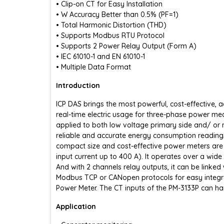
• Clip-on CT for Easy Installation
• W Accuracy Better than 0.5% (PF=1)
• Total Harmonic Distortion (THD)
• Supports Modbus RTU Protocol
• Supports 2 Power Relay Output (Form A)
• IEC 61010-1 and EN 61010-1
• Multiple Data Format
Introduction
ICP DAS brings the most powerful, cost-effective,
real-time electric usage for three-phase power mea
applied to both low voltage primary side and/ or
reliable and accurate energy consumption reading
compact size and cost-effective power meters are 
input current up to 400 A). It operates over a wid
And with 2 channels relay outputs, it can be linked
Modbus TCP or CANopen protocols for easy integrat
Power Meter. The CT inputs of the PM-3133P can h
Application