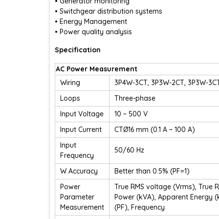
• Generator monitoring
• Switchgear distribution systems
• Energy Management
• Power quality analysis
Specification
AC Power Measurement
Wiring
3P4W-3CT, 3P3W-2CT, 3P3W-3CT
Loops
Three-phase
Input Voltage
10 ~ 500 V
Input Current
CTØ16 mm (0.1 A ~ 100 A)
Input
50/60 Hz
Frequency
W Accuracy
Better than 0.5% (PF=1)
Power
True RMS voltage (Vrms), True R
Parameter
Power (kVA), Apparent Energy (
Measurement
(PF), Frequency