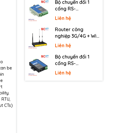
Bộ chuyển đổi 1
cổng RS-
232/485/422 sang
Liên hệ
quang 3onedata
MODEL277-S-SC-
Router công
20KM (Dual fiber,
nghiệp 3G/4G + Wi-
Single-mode, SC,
Fi + APN/VPN Four-
Liên hệ
20KM)
Faith F3436
Bộ chuyển đổi 1
to
cổng RS-
 can be
232/485/422 sang
Liên hệ
in
Ethernet 3onedata
se
NP301
rt
lity.
s RTU,
ut CTs)