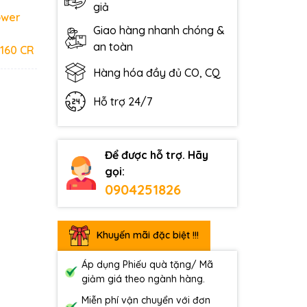
giả
ower
Giao hàng nhanh chóng &
an toàn
-160 CR
Hàng hóa đầy đủ CO, CQ
Hỗ trợ 24/7
Để được hỗ trợ. Hãy
gọi:
0904251826
Khuyến mãi đặc biệt !!!
Áp dụng Phiếu quà tặng/ Mã
giảm giá theo ngành hàng.
Miễn phí vận chuyển với đơn