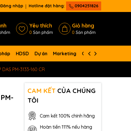
Đăng nhập
Hotline đặt hàng:
0904251826
ánh
Yêu thích
Giỏ hàng
phẩm
0
Sản phẩm
0
Sản phẩm
 pháp
HDSD
Dự án
Marketing
Giới thiệu
Liên hệ
P DAS PM-3133-160 CR
CAM KẾT
CỦA CHÚNG
 PM-
TÔI
Cam kết 100% chính hãng
Hoàn tiền 111% nếu hàng