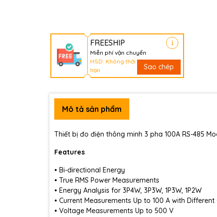
FREESHIP
Miễn phí vận chuyển
HSD: Không thời
Sao chép
hạn
Mô tả sản phẩm
Thiết bị đo điện thông minh 3 pha 100A RS-485 M
Features
• Bi-directional Energy
• True RMS Power Measurements
• Energy Analysis for 3P4W, 3P3W, 1P3W, 1P2W
• Current Measurements Up to 100 A with Different
• Voltage Measurements Up to 500 V