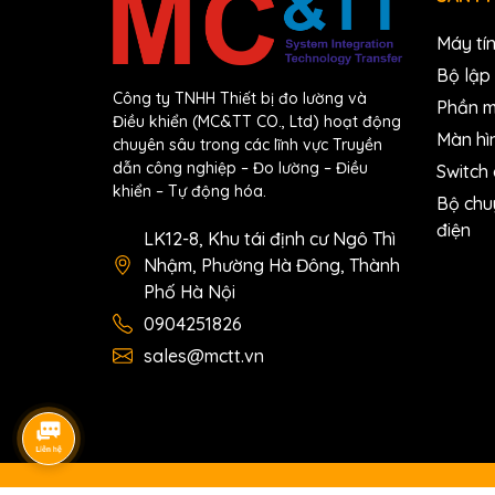
Humidity
Máy tí
Download
Bộ lập 
Data sheet
Công ty TNHH Thiết bị đo lường và
Phần 
Điều khiển (MC&TT CO., Ltd) hoạt động
Documents
Màn hì
chuyên sâu trong các lĩnh vực Truyền
dẫn công nghiệp – Đo lường – Điều
Switch
Ordering information
khiển – Tự động hóa.
Bộ chu
PM-3133-
Modbus RTU, 3-phase power m
điện
LK12-8, Khu tái định cư Ngô Thì
160 CR
(RoHS)
Nhậm, Phường Hà Đông, Thành
Phố Hà Nội
0904251826
sales@mctt.vn