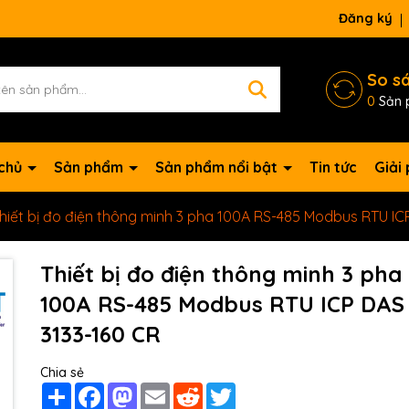
Đăng ký
So s
0
Sản 
 chủ
Sản phẩm
Sản phẩm nổi bật
Tin tức
Giải
hiết bị đo điện thông minh 3 pha 100A RS-485 Modbus RTU IC
Thiết bị đo điện thông minh 3 pha
100A RS-485 Modbus RTU ICP DAS
3133-160 CR
Chia sẻ
Mã giảm giá:
Share
Facebook
Mastodon
Email
Reddit
Twitter