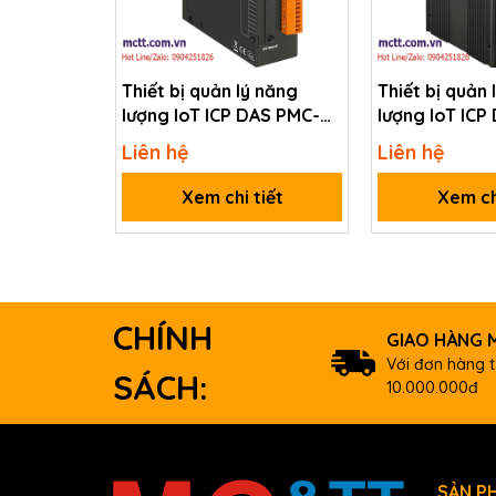
Power
Thiết bị quản lý năng
Thiết bị quản 
Input Range
+12 ~ 48 VDC
lượng IoT ICP DAS PMC-
lượng IoT ICP
Consumption
2 W
2241M-iWSN CR
2841M CR
Liên hệ
Liên hệ
Alarm Contact
Form A (Normal Open) x 2; Rel
Xem chi tiết
Xem ch
Mechanical
Casing
Dimensions (mm)
CHÍNH
GIAO HÀNG M
Installation
Với đơn hàng t
SÁCH:
10.000.000đ
Environmental
Operating Temperature
Storage Temperature
SẢN P