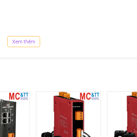
3
Xem thêm
Clip
100 A
16 mm
1.8 m
38400, 115200; DIP Switch Selectable
1; E,8,2; O,8,1; O,8,2