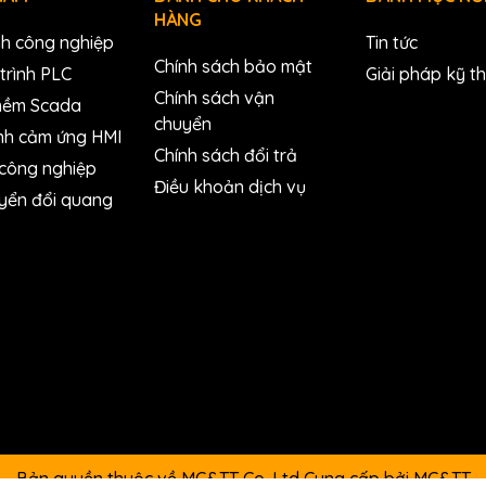
HÀNG
10 ~ 90% RH, Non-condensing
nh công nghiệp
Tin tức
Chính sách bảo mật
trình PLC
Giải pháp kỹ t
Chính sách vận
mềm Scada
chuyển
nh cảm ứng HMI
Chính sách đổi trả
 công nghiệp
Điều khoản dịch vụ
yển đổi quang
eter; includes 100A CT (Inside diameter 16 mm; wire lead 1.8 m) x 
Bản quyền thuộc về MC&TT Co.,Ltd
Cung cấp bởi
MC&TT