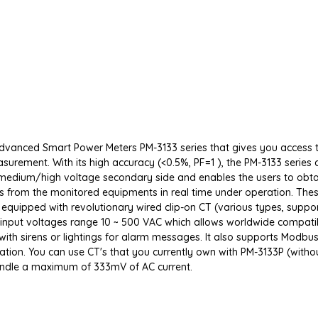
 advanced Smart Power Meters PM-3133 series that gives you access 
surement. With its high accuracy (<0.5%, PF=1 ), the PM-3133 series
 medium/high voltage secondary side and enables the users to obta
s from the monitored equipments in real time under operation. The
equipped with revolutionary wired clip-on CT (various types, suppo
e input voltages range 10 ~ 500 VAC which allows worldwide compatibi
 with sirens or lightings for alarm messages. It also supports Modbu
ion. You can use CT's that you currently own with PM-3133P (witho
andle a maximum of 333mV of AC current.