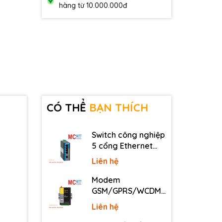
hàng từ 10.000.000đ
CÓ THỂ
BẠN THÍCH
Switch công nghiệp
5 cổng Ethernet
3Onedata IES2105-
Liên hệ
5T-P48
Modem
GSM/GPRS/WCDMA
(3G)/LTE (4G) IP
Liên hệ
Four-Faith F2816 V4