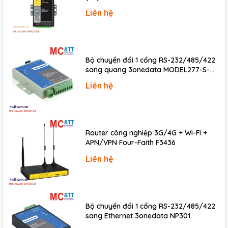
Liên hệ
Bộ chuyển đổi 1 cổng RS-232/485/422
sang quang 3onedata MODEL277-S-
SC-20KM (Dual fiber, Single-mode, SC,
Liên hệ
20KM)
Router công nghiệp 3G/4G + Wi-Fi +
APN/VPN Four-Faith F3436
Liên hệ
Bộ chuyển đổi 1 cổng RS-232/485/422
sang Ethernet 3onedata NP301