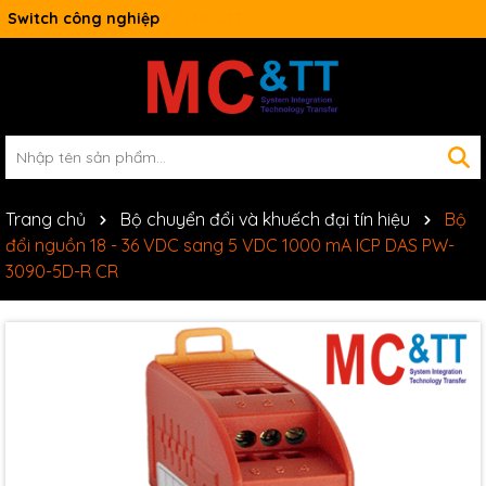
Switch công nghiệp
Trang chủ
Bộ chuyển đổi và khuếch đại tín hiệu
Bộ
đổi nguồn 18 - 36 VDC sang 5 VDC 1000 mA ICP DAS PW-
3090-5D-R CR