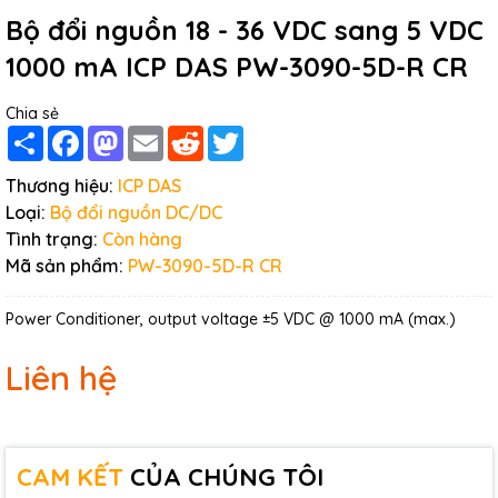
Bộ đổi nguồn 18 - 36 VDC sang 5 VDC
1000 mA ICP DAS PW-3090-5D-R CR
Chia sẻ
Share
Facebook
Mastodon
Email
Reddit
Twitter
Thương hiệu:
ICP DAS
Loại:
Bộ đổi nguồn DC/DC
Tình trạng:
Còn hàng
Mã sản phẩm:
PW-3090-5D-R CR
Power Conditioner, output voltage ±5 VDC @ 1000 mA (max.)
Liên hệ
CAM KẾT
CỦA CHÚNG TÔI