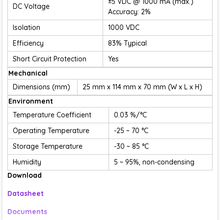
±5 VDC @ 1000 mA (max.)
DC Voltage
Accuracy: 2%
Isolation
1000 VDC
Efficiency
83% Typical
Short Circuit Protection
Yes
Mechanical
Dimensions (mm)
25 mm x 114 mm x 70 mm (W x L x H)
Environment
Temperature Coefficient
0.03 %/°C
Operating Temperature
-25 ~ 70 °C
Storage Temperature
-30 ~ 85 °C
Humidity
5 ~ 95%, non-condensing
Download
Datasheet
Documents