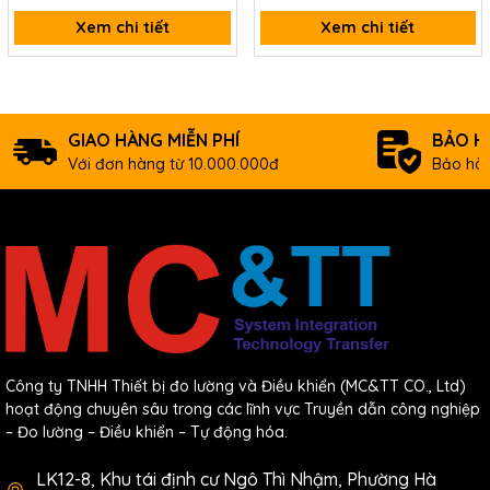
Xem chi tiết
Xem chi tiết
GIAO HÀNG MIỄN PHÍ
BẢO H
Với đơn hàng từ 10.000.000đ
Bảo hàn
Công ty TNHH Thiết bị đo lường và Điều khiển (MC&TT CO., Ltd)
hoạt động chuyên sâu trong các lĩnh vực Truyền dẫn công nghiệp
– Đo lường – Điều khiển – Tự động hóa.
LK12-8, Khu tái định cư Ngô Thì Nhậm, Phường Hà