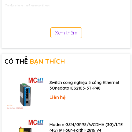
Ordering Information
PW-3090-
Power Conditioner, output voltage ±5 VDC
5D-R CR
@ 1000 mA (max.) (RoHS)
Xem thêm
CÓ THỂ
BẠN THÍCH
Switch công nghiệp 5 cổng Ethernet
3Onedata IES2105-5T-P48
Liên hệ
Modem GSM/GPRS/WCDMA (3G)/LTE
(4G) IP Four-Faith F2816 V4