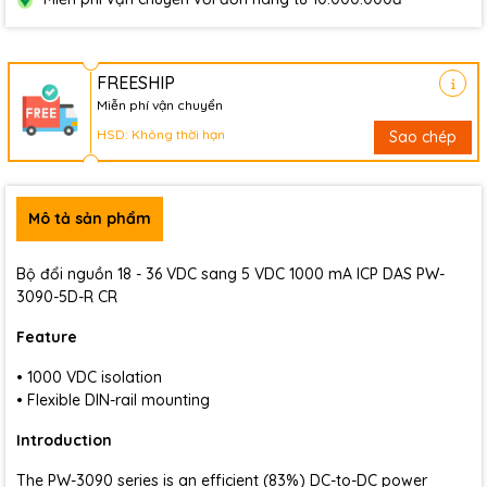
FREESHIP
Miễn phí vận chuyển
HSD: Không thời hạn
Sao chép
Mô tả sản phẩm
Bộ đổi nguồn 18 - 36 VDC sang 5 VDC 1000 mA ICP DAS PW-
3090-5D-R CR
Feature
• 1000 VDC isolation
• Flexible DIN-rail mounting
Introduction
The PW-3090 series is an efficient (83%) DC-to-DC power