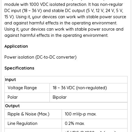
module with 1000 VDC isolated protection. It has non-regular
DC input (18 ~ 36 V) and stable DC output (5 V, 12 V, 24 V, 5 V,
15 V). Using it, your devices can work with stable power source
and against harmful effects in the operating environment.
Using it, your devices can work with stable power source and
against harmful effects in the operating environment.
Application
Power isolation (DC-to-DC converter)
Specifications
Input
Voltage Range
18 ~ 36 VDC (non-regulated)
Polar
Bipolar
Output
Ripple & Noise (Max.)
100 mVp-p max.
Line Regulation
0.2% max.