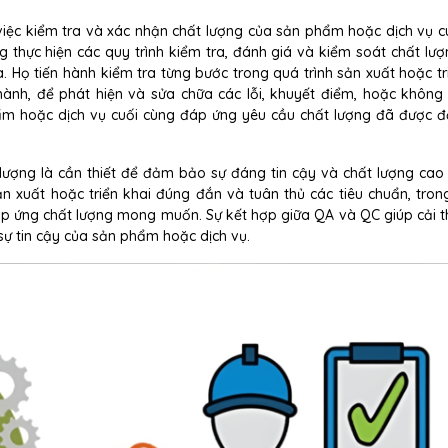
iệc kiểm tra và xác nhận chất lượng của sản phẩm hoặc dịch vụ c
 thực hiện các quy trình kiểm tra, đánh giá và kiểm soát chất lư
Họ tiến hành kiểm tra từng bước trong quá trình sản xuất hoặc tri
nh, để phát hiện và sửa chữa các lỗi, khuyết điểm, hoặc không 
m hoặc dịch vụ cuối cùng đáp ứng yêu cầu chất lượng đã được đ
 lượng là cần thiết để đảm bảo sự đáng tin cậy và chất lượng cao
 xuất hoặc triển khai đúng đắn và tuân thủ các tiêu chuẩn, tron
 ứng chất lượng mong muốn. Sự kết hợp giữa QA và QC giúp cải t
 sự tin cậy của sản phẩm hoặc dịch vụ.