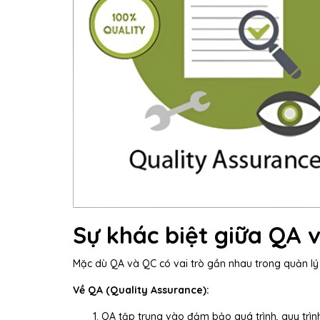
Sự khác biệt giữa QA 
Mặc dù QA và QC có vai trò gần nhau trong quản lý
Về QA (Quality Assurance):
QA tập trung vào đảm bảo quá trình, quy trìn