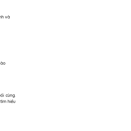
ịnh và
nào
ối cùng.
tìm hiểu