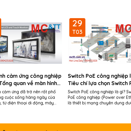
29
T03
ình cảm ứng công nghiệp
Switch PoE công nghiệp l
 Tổng quan về màn hình
Tiêu chí lựa chọn Switch
ông nghiệp
cho ứng dụng công nghi
h cảm ứng đã trở nên rất phổ
Switch PoE công nghiệp là gì? Sw
ong cuộc sống hàng ngày của
PoE công nghiệp (Power over Et
, từ điện thoại di động, máy
là thiết bị mạng chuyên dụng đượ
ốt, quầy bán vé may bay...
kế để hoạt động trong môi trườ
nghiệt. Không chỉ...