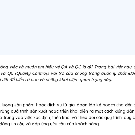
ng việc và muốn tìm hiểu về QA và QC là gì? Trong bài viết này, 
à QC (Quality Control), vai trò của chúng trong quản lý chất lượ
 tiết để hiểu rõ hơn về những khái niệm quan trọng này.
 lượng sản phẩm hoặc dịch vụ từ giai đoạn lập kế hoạch cho đến 
rằng quá trình sản xuất hoặc triển khai diễn ra một cách đúng đắn
 trung vào việc xác định, triển khai và theo dõi các quy trình, quy
áng tin cậy và đáp ứng yêu cầu của khách hàng.