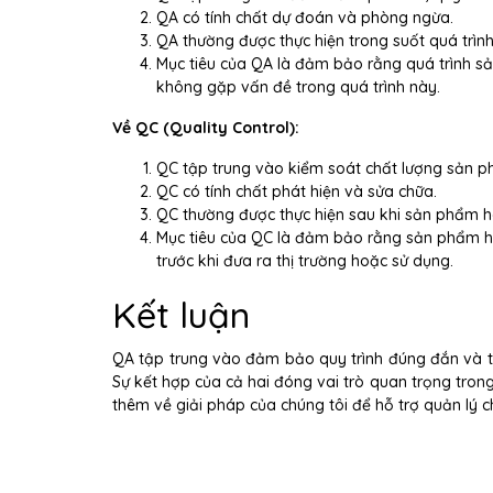
QA có tính chất dự đoán và phòng ngừa.
QA thường được thực hiện trong suốt quá trình
Mục tiêu của QA là đảm bảo rằng quá trình sản
không gặp vấn đề trong quá trình này.
Về QC (Quality Control):
QC tập trung vào kiểm soát chất lượng sản p
QC có tính chất phát hiện và sửa chữa.
QC thường được thực hiện sau khi sản phẩm h
Mục tiêu của QC là đảm bảo rằng sản phẩm ho
trước khi đưa ra thị trường hoặc sử dụng.
Kết luận
QA tập trung vào đảm bảo quy trình đúng đắn và tu
Sự kết hợp của cả hai đóng vai trò quan trọng trong
thêm về giải pháp của chúng tôi để hỗ trợ quản lý c