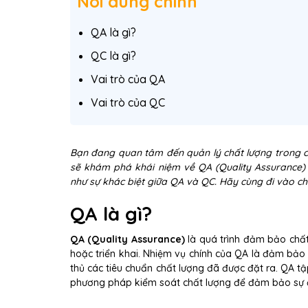
Nôi dung chính
QA là gì?
QC là gì?
Vai trò của QA
Vai trò của QC
Bạn đang quan tâm đến quản lý chất lượng trong cô
sẽ khám phá khái niệm về QA (Quality Assurance) v
như sự khác biệt giữa QA và QC. Hãy cùng đi vào chi
QA là gì?
QA (Quality Assurance)
là quá trình đảm bảo chất
hoặc triển khai. Nhiệm vụ chính của QA là đảm bảo 
thủ các tiêu chuẩn chất lượng đã được đặt ra. QA tập
phương pháp kiểm soát chất lượng để đảm bảo sự đ