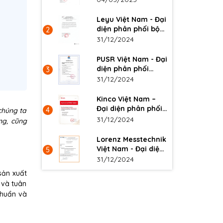
3Onedata tại Việt
Nam
Leyu Việt Nam - Đại
diện phân phối bộ
2
đổi nguồn Leyu tại
31/12/2024
Việt Nam
PUSR Việt Nam - Đại
diện phân phối
3
chính thức PUSR tại
31/12/2024
Việt Nam
Kinco Việt Nam –
Đại diện phân phối
4
chúng ta
thiết bị tự động hóa
31/12/2024
ng, cũng
Kinco tại Việt Nam
Lorenz Messtechnik
Việt Nam - Đại diện
5
phân phối cảm biến
31/12/2024
Lorenz tại Việt Nam
sản xuất
 và tuân
 chuẩn và