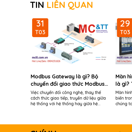
TIN
LIÊN QUAN
31
29
T03
T03
Modbus Gateway là gì? Bộ
Màn h
chuyển đổi giao thức Modbus
là gì?
RTU/ASCII sang Modbus TCP
LCD c
Việc chuyển đổi công nghệ, thay thế
Màn hìn
cách thức giao tiếp, truyền dữ liệu giữa
biến tr
hệ thống với hệ thống hay giữa hệ
chúng ta
thống với các thiết bị hiện trường...
ATM, ki-