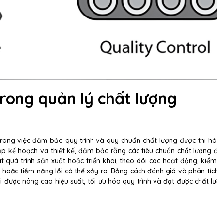
trong quản lý chất lượng
trong việc đảm bảo quy trình và quy chuẩn chất lượng được thi h
ập kế hoạch và thiết kế, đảm bảo rằng các tiêu chuẩn chất lượng 
 quá trình sản xuất hoặc triển khai, theo dõi các hoạt động, kiểm 
t, hoặc tiềm năng lỗi có thể xảy ra. Bằng cách đánh giá và phân tích
 được nâng cao hiệu suất, tối ưu hóa quy trình và đạt được chất l