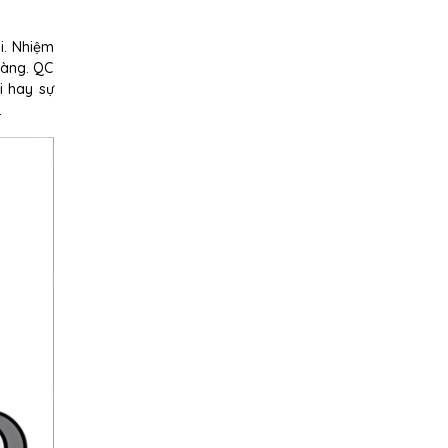
i. Nhiệm
hàng. QC
i hay sự
.