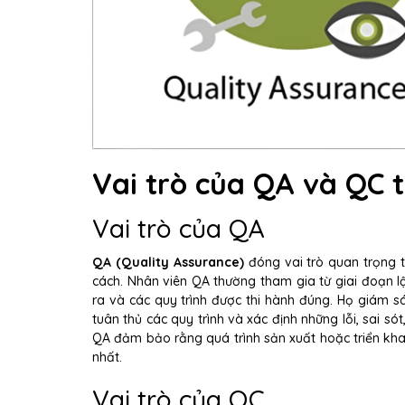
Vai trò của QA và QC 
Vai trò của QA
QA (Quality Assurance)
đóng vai trò quan trọng 
cách. Nhân viên QA thường tham gia từ giai đoạn l
ra và các quy trình được thi hành đúng. Họ giám sát
tuân thủ các quy trình và xác định những lỗi, sai só
QA đảm bảo rằng quá trình sản xuất hoặc triển khai
nhất.
Vai trò của QC