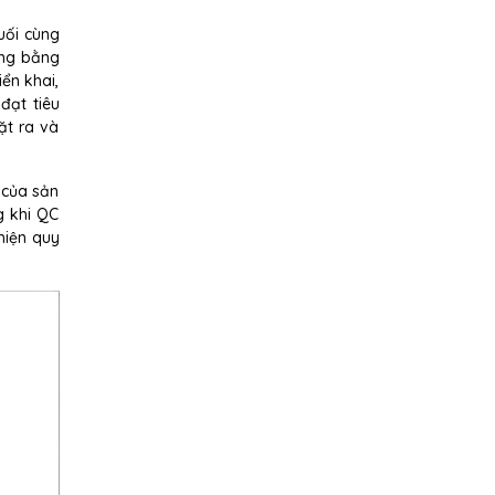
uối cùng
ợng bằng
ển khai,
đạt tiêu
ặt ra và
 của sản
g khi QC
hiện quy