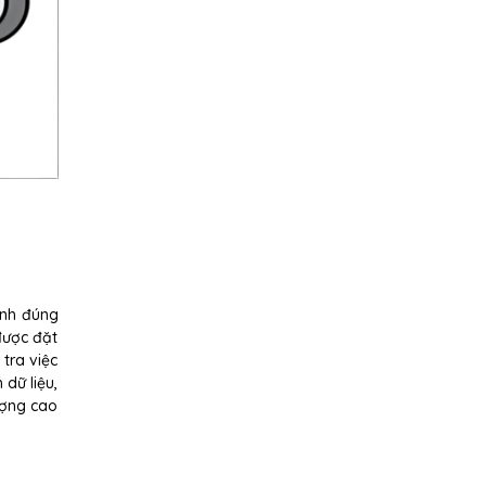
ành đúng
được đặt
tra việc
 dữ liệu,
ượng cao