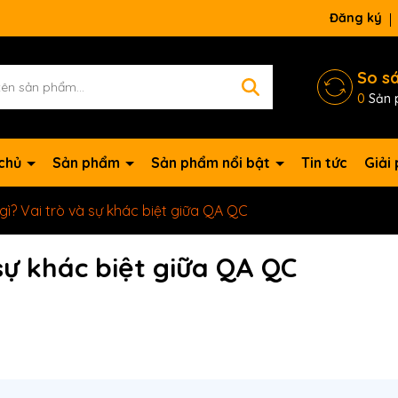
Đăng ký
So s
0
Sản 
 chủ
Sản phẩm
Sản phẩm nổi bật
Tin tức
Giải
gì? Vai trò và sự khác biệt giữa QA QC
 sự khác biệt giữa QA QC