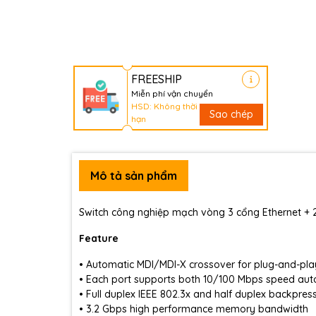
FREESHIP
Miễn phí vận chuyển
HSD: Không thời
Sao chép
hạn
Mô tả sản phẩm
Switch công nghiệp mạch vòng 3 cổng Ethernet + 2
Feature
• Automatic MDI/MDI-X crossover for plug-and-pla
• Each port supports both 10/100 Mbps speed aut
• Full duplex IEEE 802.3x and half duplex backpres
• 3.2 Gbps high performance memory bandwidth