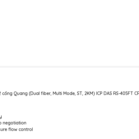
 cổng Quang (Dual fiber, Multi Mode, ST, 2KM) ICP DAS RS-405FT C
y
o negotiation
sure flow control