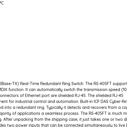
°C
/100Base-TX) Real-Time Redundant Ring Switch. The RS-405FT suppor
IX function. It can automatically switch the transmission speed (1
onnectors of Ethernet port are shielded RJ-45. The shielded RJ-45
nment for industrial control and automation. Built-in ICP DAS Cyber-Ri
ed into a redundant ring. Typically it detects and recovers from a c
majority of applications a seamless process. The RS-405FT is much 
. After unpacking from the shipping case, it just takes one or two d
des two power inputs that can be connected simultaneously to live