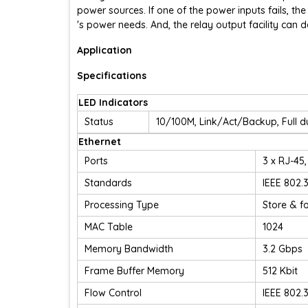
power sources. If one of the power inputs fails, t
's power needs. And, the relay output facility can d
Application
Specifications
LED Indicators
Status
10/100M, Link/Act/Backup, Full du
Ethernet
Ports
3 x RJ-45
Standards
IEEE 802.3
Processing Type
Store & f
MAC Table
1024
Memory Bandwidth
3.2 Gbps
Frame Buffer Memory
512 Kbit
Flow Control
IEEE 802.3