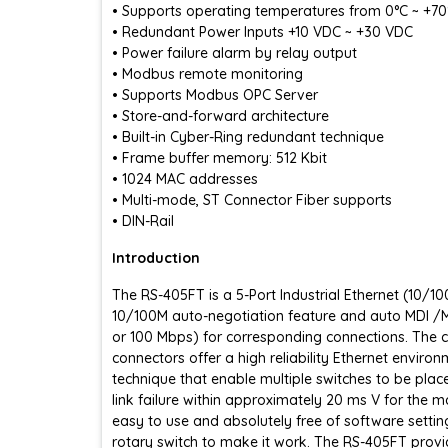
• Supports operating temperatures from 0°C ~ +70
• Redundant Power Inputs +10 VDC ~ +30 VDC
• Power failure alarm by relay output
• Modbus remote monitoring
• Supports Modbus OPC Server
• Store-and-forward architecture
• Built-in Cyber-Ring redundant technique
• Frame buffer memory: 512 Kbit
• 1024 MAC addresses
• Multi-mode, ST Connector Fiber supports
• DIN-Rail
Introduction
The RS-405FT is a 5-Port Industrial Ethernet (10
10/100M auto-negotiation feature and auto MDI /MD
or 100 Mbps) for corresponding connections. The c
connectors offer a high reliability Ethernet enviro
technique that enable multiple switches to be plac
link failure within approximately 20 ms V for the 
easy to use and absolutely free of software setting
rotary switch to make it work. The RS-405FT provi