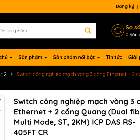
Đăng ký
So s
0
Sản 
 chủ
Sản phẩm
Sản phẩm nổi bật
Tin tức
Giải
r 2
Switch công nghiệp mạch vòng 3 cổng Ethernet + 2 cổ
Switch công nghiệp mạch vòng 3 
Ethernet + 2 cổng Quang (Dual fib
Multi Mode, ST, 2KM) ICP DAS RS-
405FT CR
Mã giảm giá: