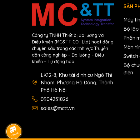
Ingress Protection Rating
SẢN P
Environment
Operating Temperature
Máy tí
Bộ lập 
Storage Temperature
Công ty TNHH Thiết bị đo lường và
Phần 
Humidity
Điều khiển (MC&TT CO., Ltd) hoạt động
Màn hì
Download
chuyên sâu trong các lĩnh vực Truyền
dẫn công nghiệp – Đo lường – Điều
Switch
Datasheet
khiển – Tự động hóa.
Bộ chu
Documents
điện
LK12-8, Khu tái định cư Ngô Thì
Ordering Information
Nhậm, Phường Hà Đông, Thành
Phố Hà Nội
RS-405FT CR
5-Port Real-time Redundant 
0904251826
sales@mctt.vn