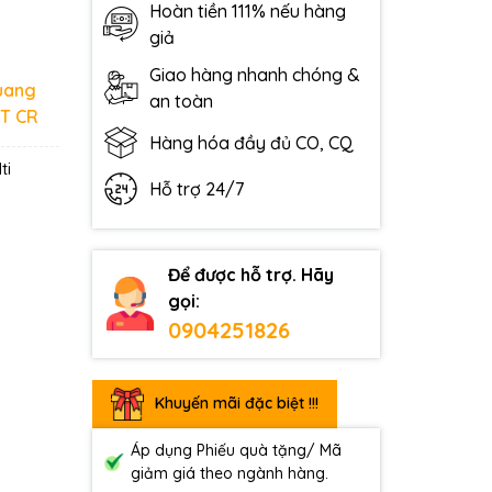
Hoàn tiền 111% nếu hàng
giả
Giao hàng nhanh chóng &
uang
an toàn
T CR
Hàng hóa đầy đủ CO, CQ
ti
Hỗ trợ 24/7
Để được hỗ trợ. Hãy
gọi:
0904251826
Khuyến mãi đặc biệt !!!
Áp dụng Phiếu quà tặng/ Mã
giảm giá theo ngành hàng.