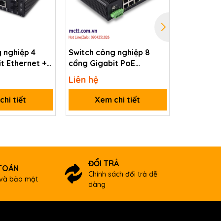
 nghiệp 4
Switch công nghiệp 8
Switch cô
t Ethernet + 2
cổng Gigabit PoE
cổng Giga
 1G SFP JHA
Ethernet JHA TECH JHA-
JHA TECH
Liên hệ
Liên hệ
MIGS24H-WEB
MIGS08HP-WEB
WEB
hi tiết
Xem chi tiết
Xem
ĐỔI TRẢ
TOÁN
Chính sách đổi trả dễ
và bảo mật
dàng