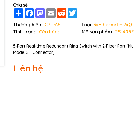
Ngày hết hạn:
Chia sẻ
Share
Facebook
Mastodon
Email
Reddit
Twitter
Điều kiện:
Thương hiệu:
ICP DAS
Loại:
3xEthernet + 2xQ
Tình trạng:
Còn hàng
Mã sản phẩm:
RS-405F
5-Port Real-time Redundant Ring Switch with 2-Fiber Port (Mul
Mode, ST Connector)
Liên hệ