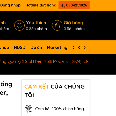
Đăng nhập
Hotline đặt hàng:
0904251826
ánh
Yêu thích
Giỏ hàng
phẩm
0
Sản phẩm
0
Sản phẩm
 pháp
HDSD
Dự án
Marketing
Giới thiệu
Liên hệ
ng Quang (Dual fiber, Multi Mode, ST, 2KM) ICP
cổng
CAM KẾT
CỦA CHÚNG
er,
TÔI
Cam kết 100% chính hãng