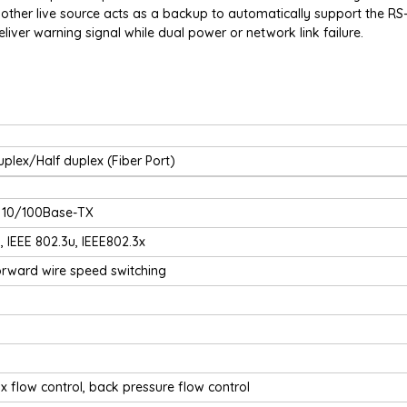
he other live source acts as a backup to automatically support the R
eliver warning signal while dual power or network link failure.
plex/Half duplex (Fiber Port)
, 10/100Base-TX
, IEEE 802.3u, IEEE802.3x
orward wire speed switching
x flow control, back pressure flow control