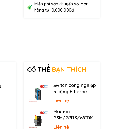
Miễn phí vận chuyển với đơn
hàng từ 10.000.000đ
CÓ THỂ
BẠN THÍCH
Switch công nghiệp
R
5 cổng Ethernet
3Onedata IES2105-
Liên hệ
5T-P48
Modem
GSM/GPRS/WCDMA
(3G)/LTE (4G) IP
Liên hệ