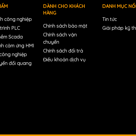
IP30
HẨM
DÀNH CHO KHÁCH
DANH MỤC NỔI
HÀNG
0 °C ~ + 70 °C
nh công nghiệp
Tin tức
Chính sách bảo mật
trình PLC
Giải pháp kỹ t
-20 °C ~ + 85 °C
Chính sách vận
mềm Scada
10 ~ 90% RH, non-condensing
chuyển
nh cảm ứng HMI
Chính sách đổi trả
 công nghiệp
Điều khoản dịch vụ
yển đổi quang
Ring Switch with 2-Fiber Port, Multi Mode, ST Connector (RoHS)