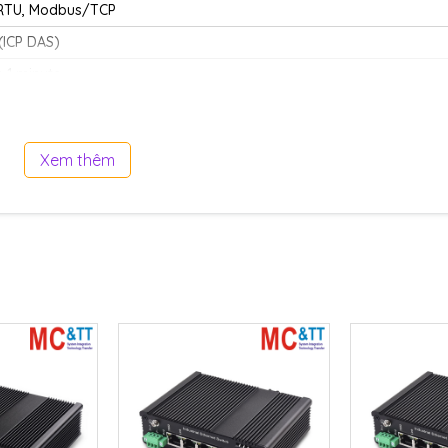
RTU, Modbus/TCP
 (ICP DAS)
 1 minute
ancy mode confi guration
ecovery time selection
Xem thêm
r 100/140 gm
 recommended) for full duplex