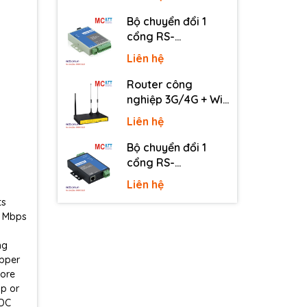
Four-Faith F2816 V4
Bộ chuyển đổi 1
cổng RS-
232/485/422 sang
Liên hệ
quang 3onedata
MODEL277-S-SC-
Router công
20KM (Dual fiber,
nghiệp 3G/4G + Wi-
Single-mode, SC,
Fi + APN/VPN Four-
Liên hệ
20KM)
Faith F3436
Bộ chuyển đổi 1
cổng RS-
232/485/422 sang
Liên hệ
Ethernet 3onedata
ts
NP301
0 Mbps
ng
opper
more
ip or
 DC