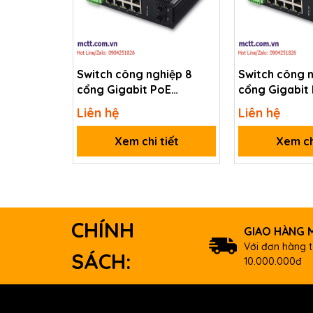
RX Overload
-8 dBm Max.
Budget
12 dBm
COM Ports
Switch công nghiệp 8
Switch công 
Ports
1 x RS-232/RS
cổng Gigabit PoE
cổng Gigabit 
Power
Ethernet + 2 cổng Quang
cổng Quang 1
Liên hệ
Liên hệ
Reverse Polarity Protection
1G SFP JHA TECH JHA-
TECH JHA-MI
MIGS28HP-WEB
Xem chi tiết
Xem ch
Input Range
Redundant Power Inputs
Consumption
Alarm Output
CHÍNH
Mechanical
GIAO HÀNG M
Với đơn hàng t
Casing
SÁCH:
10.000.000đ
Dimensions (mm)
Installation