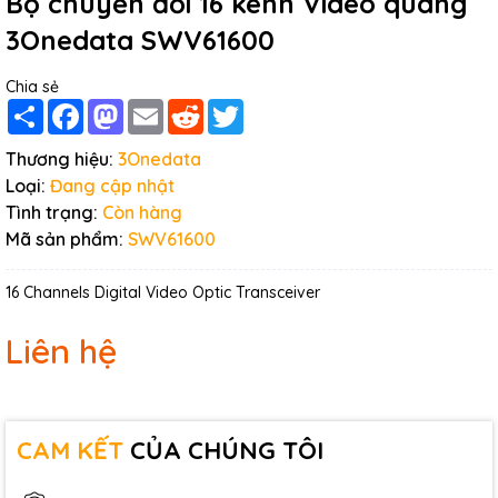
Bộ chuyển đổi 16 kênh Video quang
3Onedata SWV61600
Chia sẻ
Share
Facebook
Mastodon
Email
Reddit
Twitter
Thương hiệu:
3Onedata
Loại:
Đang cập nhật
Tình trạng:
Còn hàng
Mã sản phẩm:
SWV61600
16 Channels Digital Video Optic Transceiver
Liên hệ
CAM KẾT
CỦA CHÚNG TÔI