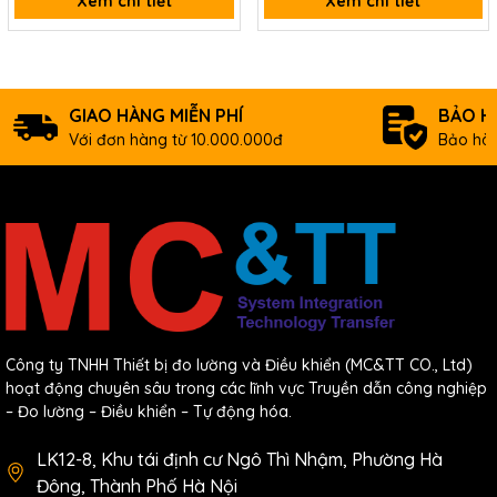
Xem chi tiết
Xem chi tiết
Datasheet
GIAO HÀNG MIỄN PHÍ
BẢO H
Với đơn hàng từ 10.000.000đ
Bảo hàn
Công ty TNHH Thiết bị đo lường và Điều khiển (MC&TT CO., Ltd)
hoạt động chuyên sâu trong các lĩnh vực Truyền dẫn công nghiệp
– Đo lường – Điều khiển – Tự động hóa.
LK12-8, Khu tái định cư Ngô Thì Nhậm, Phường Hà
Đông, Thành Phố Hà Nội