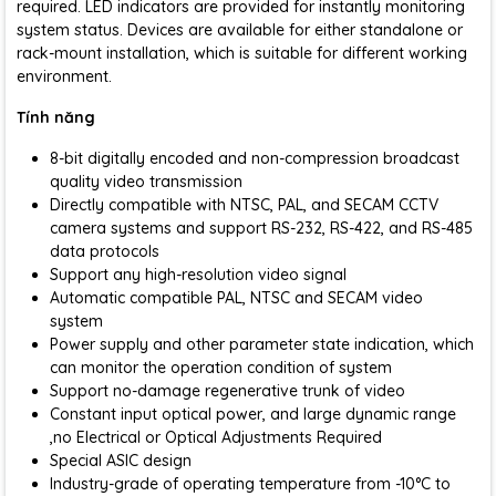
required. LED indicators are provided for instantly monitoring
system status. Devices are available for either standalone or
rack-mount installation, which is suitable for different working
environment.
Tính năng
8-bit digitally encoded and non-compression broadcast
quality video transmission
Directly compatible with NTSC, PAL, and SECAM CCTV
camera systems and support RS-232, RS-422, and RS-485
data protocols
Support any high-resolution video signal
Automatic compatible PAL, NTSC and SECAM video
system
Power supply and other parameter state indication, which
can monitor the operation condition of system
Support no-damage regenerative trunk of video
Constant input optical power, and large dynamic range
,no Electrical or Optical Adjustments Required
Special ASIC design
Industry-grade of operating temperature from -10°C to