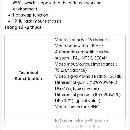
65°C , which is applied to the different working
environment
Hot-swap function
19″1U rack-mount chassis
Thông số kỹ thuật
Video channels：16 channels
Video bandwidth：8 MHz
Automatic compatible video
system：PAL, NTSC, SECAM
Video input/output impedance：
75 Ω(unbalance)
Technical
Video signal-to-noise ratio：≥67dB
Specification
Differential gain：(10%-90%APL)
DG <1% ( typical value)
Differential phase：(10%-90%APL)
DP <0.7° ( typical value)
Video connector：BNC
F/O connector: SFP module
TX ：Power:-15 ~ -8dBm