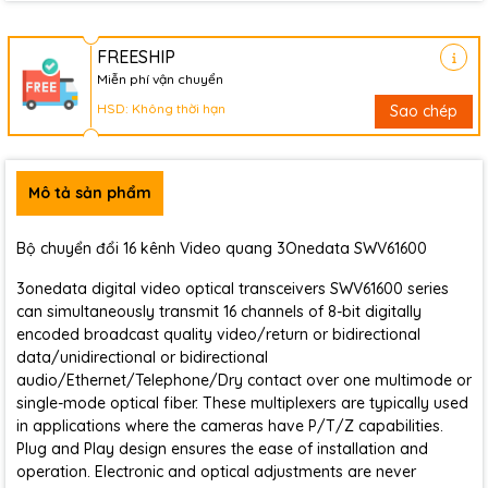
FREESHIP
Miễn phí vận chuyển
HSD: Không thời hạn
Sao chép
Mô tả sản phẩm
Bộ chuyển đổi 16 kênh Video quang 3Onedata SWV61600
3onedata digital video optical transceivers SWV61600 series
can simultaneously transmit 16 channels of 8-bit digitally
encoded broadcast quality video/return or bidirectional
data/unidirectional or bidirectional
audio/Ethernet/Telephone/Dry contact over one multimode or
single-mode optical fiber. These multiplexers are typically used
in applications where the cameras have P/T/Z capabilities.
Plug and Play design ensures the ease of installation and
operation. Electronic and optical adjustments are never