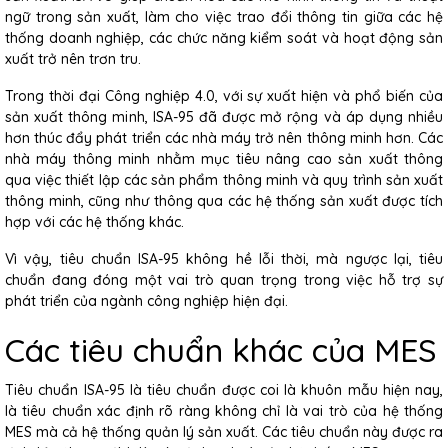
ngữ trong sản xuất, làm cho việc trao đổi thông tin giữa các hệ
thống doanh nghiệp, các chức năng kiểm soát và hoạt động sản
xuất trở nên trơn tru.
Trong thời đại Công nghiệp 4.0, với sự xuất hiện và phổ biến của
sản xuất thông minh, ISA-95 đã được mở rộng và áp dụng nhiều
hơn thúc đẩy phát triển các nhà máy trở nên thông minh hơn. Các
nhà máy thông minh nhằm mục tiêu nâng cao sản xuất thông
qua việc thiết lập các sản phẩm thông minh và quy trình sản xuất
thông minh, cũng như thông qua các hệ thống sản xuất được tích
hợp với các hệ thống khác.
Vì vậy, tiêu chuẩn ISA-95 không hề lỗi thời, mà ngược lại, tiêu
chuẩn đang đóng một vai trò quan trọng trong việc hỗ trợ sự
phát triển của ngành công nghiệp hiện đại.
Các tiêu chuẩn khác của MES
Tiêu chuẩn ISA-95 là tiêu chuẩn được coi là khuôn mẫu hiện nay,
là tiêu chuẩn xác định rõ ràng không chỉ là vai trò của hệ thống
MES mà cả hệ thống quản lý sản xuất. Các tiêu chuẩn này được ra