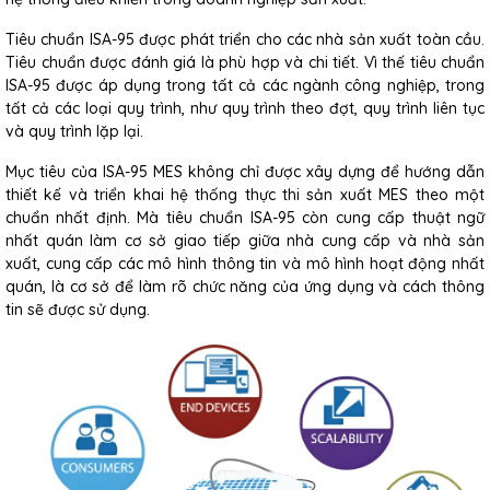
Tiêu chuẩn ISA-95 được phát triển cho các nhà sản xuất toàn cầu.
Tiêu chuẩn được đánh giá là phù hợp và chi tiết. Vì thế tiêu chuẩn
ISA-95 được áp dụng trong tất cả các ngành công nghiệp, trong
tất cả các loại quy trình, như quy trình theo đợt, quy trình liên tục
và quy trình lặp lại.
Mục tiêu của ISA-95 MES không chỉ được xây dựng để hướng dẫn
thiết kế và triển khai hệ thống thực thi sản xuất MES theo một
chuẩn nhất định. Mà tiêu chuẩn ISA-95 còn cung cấp thuật ngữ
nhất quán làm cơ sở giao tiếp giữa nhà cung cấp và nhà sản
xuất, cung cấp các mô hình thông tin và mô hình hoạt động nhất
quán, là cơ sở để làm rõ chức năng của ứng dụng và cách thông
tin sẽ được sử dụng.