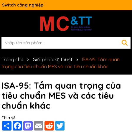
Switch công nghiệp
Trang chủ
Giải pháp kỹ thuật
ISA-95: Tầm quan
trọng của tiêu chuẩn MES và các tiêu chuẩn khác
ISA-95: Tầm quan trọng của
tiêu chuẩn MES và các tiêu
chuẩn khác
Chia sẻ
Share
Facebook
Mastodon
Email
Reddit
Twitter