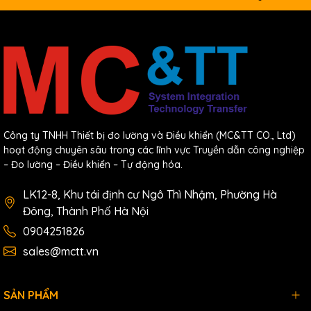
Công ty TNHH Thiết bị đo lường và Điều khiển (MC&TT CO., Ltd)
hoạt động chuyên sâu trong các lĩnh vực Truyền dẫn công nghiệp
– Đo lường – Điều khiển – Tự động hóa.
LK12-8, Khu tái định cư Ngô Thì Nhậm, Phường Hà
Đông, Thành Phố Hà Nội
0904251826
sales@mctt.vn
SẢN PHẨM