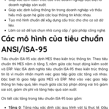
doanh nghiệp sản xuất.
Giúp xác định luồng thông tin trong doanh nghiệp và thấu
hiểu mối quan hệ giữa các loại thông tin khác nhau.
Tạo mô hình chuẩn để xây dựng cấu trúc cho cho cơ sở dữ
liệu.
Làm cơ sở để lựa chọn nhà cung cấp / giải pháp công nghệ.
Các mô hình của tiêu chuẩn
ANSI/ISA-95
Tiêu chuẩn ISA-95 xác định MES theo kiến trúc thông tin. Theo tiêu
chuẩn thì MES nằm ở tầng 3, nằm giữa các hoạt động kiểm soát
và ERP. Việc ISA định nghĩa tiêu chuẩn ISA-95 theo kiến trúc thông
tin là vì muốn nhấn mạnh việc giao tiếp giữa các tầng với nhau.
Đặc biệt là giao tiếp giữa MES và ERP. Nhờ vào việc giao tiếp
thông tin hiệu quả, liền mạch giữa các bộ phận đóng vai trò giảm
sai sót, giảm chi phí và tăng hiệu quả sản xuất.
Chi tiết các tầng trong tiêu chuẩn ISA-95 bao gồm:
Tầng 0:
Tầng này xác định các quy trình vật lý thực tế. Đây