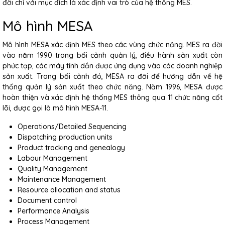
đời chỉ với mục đích là xác định vai trò của hệ thống MES.
Mô hình MESA
Mô hình MESA xác định MES theo các vùng chức năng. MES ra đời
vào năm 1990 trong bối cảnh quản lý, điều hành sản xuất còn
phức tạp, các máy tính dần được ứng dụng vào các doanh nghiệp
sản xuất. Trong bối cảnh đó, MESA ra đời để hướng dẫn về hệ
thống quản lý sản xuất theo chức năng. Năm 1996, MESA được
hoàn thiện và xác định hệ thống MES thông qua 11 chức năng cốt
lõi, được gọi là mô hình MESA-11.
Operations/Detailed Sequencing
Dispatching production units
Product tracking and genealogy
Labour Management
Quality Management
Maintenance Management
Resource allocation and status
Document control
Performance Analysis
Process Management