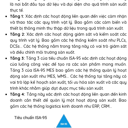
là nơi bắt đầu tạo dữ liệu và đại diện cho quá trình sản xuất
thực tế.
Tầng 1:
Xác định các hoạt động liên quan đến việc cảm nhận
và thao tác các quy trình vật lý. Bao gồm các cảm biến và
thiết bị thông minh thu thập dữ liệu trong quá trình sản xuất.
Tầng 2:
Xác định các hoạt động giám sát và kiểm soát các
quy trình vật lý. Bao gồm các hệ thống kiểm soát như PLCs,
DCSs… Các hệ thống nằm trong tầng này có vai trò giám sát
và điều chỉnh môi trường sản xuất.
Tầng 3:
Tầng 3 của tiêu chuẩn ISA-95 xác định các hoạt động
của luồng công việc để tạo ra các sản phẩm mong muốn.
Tầng 3 của ISA-95 MES bao gồm các hệ thống quản lý hoạt
động sản xuất như MES, WMS… Các hệ thống tại tầng này có
vai trò lập kế hoạch sản xuất, tối ưu hóa sản xuất và các quy
trình khác nhằm giúp đạt được mục tiêu sản xuất.
Tầng 4:
Tầng này xác định các hoạt động liên quan đến kinh
doanh cần thiết để quản lý một hoạt động sản xuất. Bao
gồm các hệ thống logistics kinh doanh như ERP, CRM…