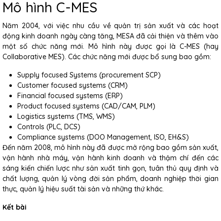
Mô hình C-MES
Năm 2004, với việc nhu cầu về quản trị sản xuất và các hoạt
động kinh doanh ngày càng tăng, MESA đã cải thiện và thêm vào
một số chức năng mới. Mô hình này được gọi là C-MES (hay
Collaborative MES). Các chức năng mới được bổ sung bao gồm:
Supply focused Systems (procurement SCP)
Customer focused systems (CRM)
Financial focused systems (ERP)
Product focused systems (CAD/CAM, PLM)
Logistics systems (TMS, WMS)
Controls (PLC, DCS)
Compliance systems (DOO Management, ISO, EH&S)
Đến năm 2008, mô hình này đã được mở rộng bao gồm sản xuất,
vận hành nhà máy, vận hành kinh doanh và thậm chí đến các
sáng kiến ​​chiến lược như sản xuất tinh gọn, tuân thủ quy định và
chất lượng, quản lý vòng đời sản phẩm, doanh nghiệp thời gian
thực, quản lý hiệu suất tài sản và những thứ khác.
Kết bài