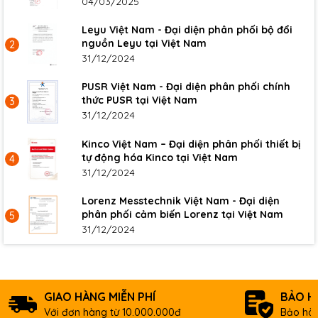
04/03/2025
Leyu Việt Nam - Đại diện phân phối bộ đổi
nguồn Leyu tại Việt Nam
2
31/12/2024
PUSR Việt Nam - Đại diện phân phối chính
thức PUSR tại Việt Nam
3
31/12/2024
Kinco Việt Nam – Đại diện phân phối thiết bị
tự động hóa Kinco tại Việt Nam
4
31/12/2024
Lorenz Messtechnik Việt Nam - Đại diện
phân phối cảm biến Lorenz tại Việt Nam
5
31/12/2024
GIAO HÀNG MIỄN PHÍ
BẢO H
Với đơn hàng từ 10.000.000đ
Bảo hàn