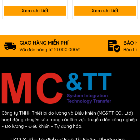
Xem chi tiết
Xem chi tiết
GIAO HÀNG MIỄN PHÍ
BẢO H
Với đơn hàng từ 10.000.000đ
Bảo hàn
Công ty TNHH Thiết bị đo lường và Điều khiển (MC&TT CO., Ltd)
hoạt động chuyên sâu trong các lĩnh vực Truyền dẫn công nghiệp
– Đo lường – Điều khiển – Tự động hóa.
LK12-8, Khu tái định cư Ngô Thì Nhậm, Phường Hà