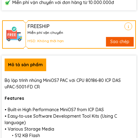
Miễn phí vận chuyển với đơn hàng từ 10.000.000đ
FREESHIP
Miễn phí vận chuyển
HSD: Không thời hạn
Sao chép
Mô tả sản phẩm
Bộ lập trình nhúng MiniOS7 PAC với CPU 80186-80 ICP DAS
uPAC-5001-FD CR
Features
• Built-in High Performance MiniOS7 from ICP DAS
• Easy-to-use Software Development Tool Kits (Using C
language)
• Various Storage Media
‣ 512 KB Flash