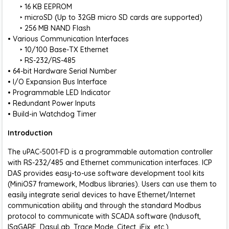
‣ 16 KB EEPROM
‣ microSD (Up to 32GB micro SD cards are supported)
‣ 256 MB NAND Flash
• Various Communication Interfaces
‣ 10/100 Base-TX Ethernet
‣ RS-232/RS-485
• 64-bit Hardware Serial Number
• I/O Expansion Bus Interface
• Programmable LED Indicator
• Redundant Power Inputs
• Build-in Watchdog Timer
Introduction
The uPAC-5001-FD is a programmable automation controller
with RS-232/485 and Ethernet communication interfaces. ICP
DAS provides easy-to-use software development tool kits
(MiniOS7 framework, Modbus libraries). Users can use them to
easily integrate serial devices to have Ethernet/Internet
communication ability and through the standard Modbus
protocol to communicate with SCADA software (Indusoft,
ISaGARF, DasyLab, Trace Mode, Citect, iFix, etc.).