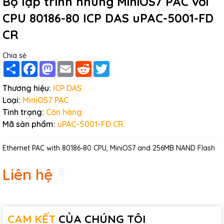
Bộ lập trình nhúng MiniOS7 PAC với
CPU 80186-80 ICP DAS uPAC-5001-FD
CR
Chia sẻ
Share
Facebook
Mastodon
Email
Reddit
Twitter
Thương hiệu:
ICP DAS
Loại:
MiniOS7 PAC
Tình trạng:
Còn hàng
Mã sản phẩm:
uPAC-5001-FD CR
Ethernet PAC with 80186-80 CPU, MiniOS7 and 256MB NAND Flash
Liên hệ
CAM KẾT
CỦA CHÚNG TÔI