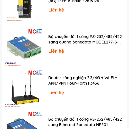
(4G) IP Four-Faith F2816 V4
Liên hệ
COM Ports
Ports
1 x RS-232, 1 x RS-485
Baud Rate
115200 bps Max.
Bộ chuyển đổi 1 cổng RS-232/485/422
sang quang 3onedata MODEL277-S-
SC-20KM (Dual fiber, Single-mode, SC,
Liên hệ
20KM)
Ethernet
Ports
1 x RJ-45, 10/100 Base-TX
Router công nghiệp 3G/4G + Wi-Fi +
Power
APN/VPN Four-Faith F3436
Input Range
+12 ~ 48 VDC
Liên hệ
Redundant Power Inputs
Yes
Consumption
2.0 W
Bộ chuyển đổi 1 cổng RS-232/485/422
sang Ethernet 3onedata NP301
Mechanical