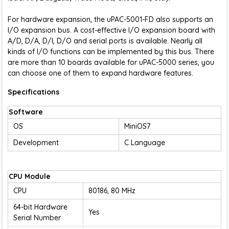
For hardware expansion, the uPAC-5001-FD also supports an
I/O expansion bus. A cost-effective I/O expansion board with
A/D, D/A, D/I, D/O and serial ports is available. Nearly all
kinds of I/O functions can be implemented by this bus. There
are more than 10 boards available for uPAC-5000 series, you
can choose one of them to expand hardware features.
Specifications
Software
OS
MiniOS7
Development
C Language
CPU Module
CPU
80186, 80 MHz
64-bit Hardware
Yes
Serial Number