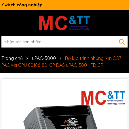
Switch công nghiệp
Trang chủ
uPAC-5000
Bộ lập trình nhúng MiniOS7
PAC với CPU 80186-80 ICP DAS uPAC-5001-FD CR