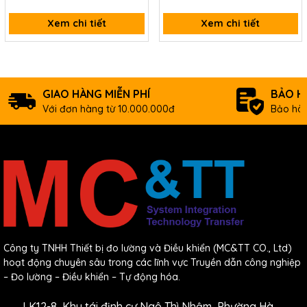
Xem chi tiết
Xem chi tiết
GIAO HÀNG MIỄN PHÍ
BẢO H
Với đơn hàng từ 10.000.000đ
Bảo hàn
Công ty TNHH Thiết bị đo lường và Điều khiển (MC&TT CO., Ltd)
hoạt động chuyên sâu trong các lĩnh vực Truyền dẫn công nghiệp
– Đo lường – Điều khiển – Tự động hóa.
LK12-8, Khu tái định cư Ngô Thì Nhậm, Phường Hà