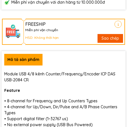
Miễn phí vận chuyển với đơn hàng từ 10.000.000đ
FREESHIP
Miễn phí vận chuyển
HSD: Không thời hạn
Sao chép
Mô tả sản phẩm
Module USB 4/8 kênh Counter/Frequency/Encoder ICP DAS
USB-2084 CR
Feature
• 8-channel for Frequency and Up Counters Types
• 4-channel for Up/Down, Dir/Pulse and A/B Phase Counters
Types
• Support digital filter (1~32767 us)
• No external power supply (USB Bus Powered)