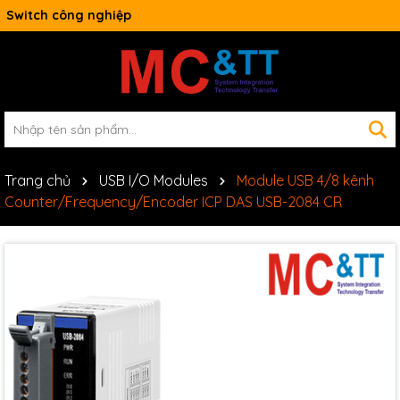
Switch công nghiệp
Trang chủ
USB I/O Modules
Module USB 4/8 kênh
Counter/Frequency/Encoder ICP DAS USB-2084 CR