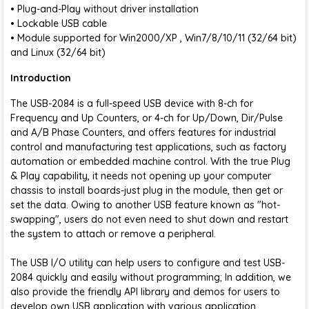
• Plug-and-Play without driver installation
• Lockable USB cable
• Module supported for Win2000/XP , Win7/8/10/11 (32/64 bit)
and Linux (32/64 bit)
Introduction
The USB-2084 is a full-speed USB device with 8-ch for
Frequency and Up Counters, or 4-ch for Up/Down, Dir/Pulse
and A/B Phase Counters, and offers features for industrial
control and manufacturing test applications, such as factory
automation or embedded machine control. With the true Plug
& Play capability, it needs not opening up your computer
chassis to install boards-just plug in the module, then get or
set the data. Owing to another USB feature known as "hot-
swapping", users do not even need to shut down and restart
the system to attach or remove a peripheral.
The USB I/O utility can help users to configure and test USB-
2084 quickly and easily without programming; In addition, we
also provide the friendly API library and demos for users to
develop own USB application with various application