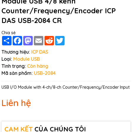
Module USB 4/8 kênh
Counter/Frequency/Encoder ICP
DAS USB-2084 CR
Chia sẻ
Share
Facebook
Mastodon
Email
Reddit
Twitter
Thương hiệu:
ICP DAS
Loại:
Module USB
Tình trạng:
Còn hàng
Mã sản phẩm:
USB-2084
USB I/O Module with 4-ch/8-ch Counter/Frequency/Encoder Input
Liên hệ
CAM KẾT
CỦA CHÚNG TÔI