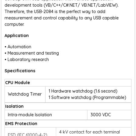
development tools (VB/C++/C#.NET/ VB.NET/LabVIEW).
Therefore, the USB-2084 is the perfect way to add
measurement and control capability to any USB capable
computer.
Application
• Automation
• Measurement and testing
• Laboratory research
Specifications
CPU Module
1 Hardware watchdog (1.6 second)
Watchdog Timer
1 Software watchdog (Programmable)
Isolation
Intra-module Isolation
3000 VDC
EMS Protection
4 kV contact for each terminal
ESD (IEC 61000-4-2)