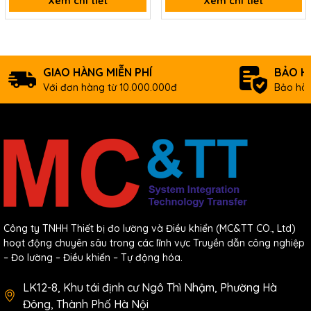
Xem chi tiết
Xem chi tiết
GIAO HÀNG MIỄN PHÍ
BẢO H
Với đơn hàng từ 10.000.000đ
Bảo hàn
Công ty TNHH Thiết bị đo lường và Điều khiển (MC&TT CO., Ltd)
hoạt động chuyên sâu trong các lĩnh vực Truyền dẫn công nghiệp
– Đo lường – Điều khiển – Tự động hóa.
LK12-8, Khu tái định cư Ngô Thì Nhậm, Phường Hà
Đông, Thành Phố Hà Nội