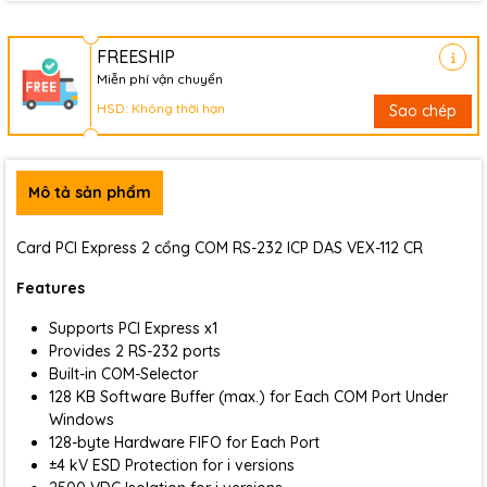
FREESHIP
Miễn phí vận chuyển
HSD: Không thời hạn
Sao chép
Mô tả sản phẩm
Card PCI Express 2 cổng COM RS-232 ICP DAS VEX-112 CR
Features
Supports PCI Express x1
Provides 2 RS-232 ports
Built-in COM-Selector
128 KB Software Buffer (max.) for Each COM Port Under
Windows
128-byte Hardware FIFO for Each Port
±4 kV ESD Protection for i versions