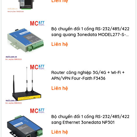
Liên hệ
Environmental
Operating Temperature
0 ~ +60°C
Bộ chuyển đổi 1 cổng RS-232/485/422
Storage Temperature
-20 ~ 70°C
sang quang 3onedata MODEL277-S-
SC-20KM (Dual fiber, Single-mode, SC,
Liên hệ
Humidity
5 ~ 85% RH, Non-condensing
20KM)
Download
Data sheet
Router công nghiệp 3G/4G + Wi-Fi +
D
ocuments
APN/VPN Four-Faith F3436
Odering information
Liên hệ
VEX-
PCI Express, Serial Communication Board with 2
112 CR
RS-232 ports (RoHS)
Bộ chuyển đổi 1 cổng RS-232/485/422
sang Ethernet 3onedata NP301
Liên hệ