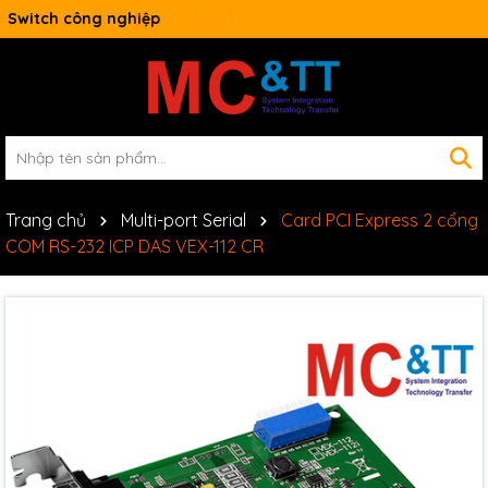
Switch công nghiệp
Trang chủ
Multi-port Serial
Card PCI Express 2 cổng
COM RS-232 ICP DAS VEX-112 CR