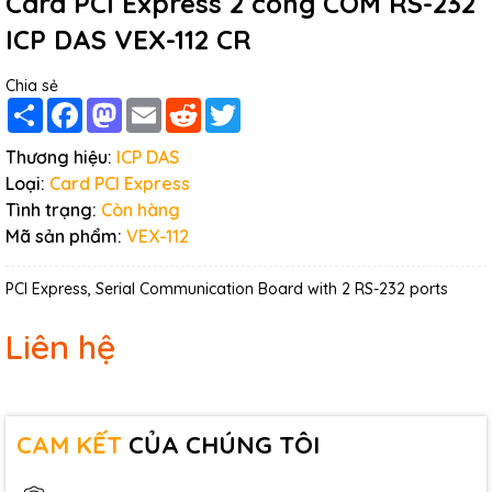
Card PCI Express 2 cổng COM RS-232
ICP DAS VEX-112 CR
Chia sẻ
Share
Facebook
Mastodon
Email
Reddit
Twitter
Thương hiệu:
ICP DAS
Loại:
Card PCI Express
Tình trạng:
Còn hàng
Mã sản phẩm:
VEX-112
PCI Express, Serial Communication Board with 2 RS-232 ports
Liên hệ
CAM KẾT
CỦA CHÚNG TÔI