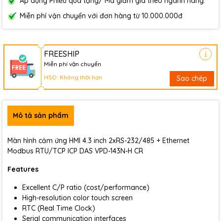
Áp dụng Phiếu quà tặng/ Mã giảm giá theo ngành hàng.
Miễn phí vận chuyển với đơn hàng từ 10.000.000đ
FREESHIP
Miễn phí vận chuyển
HSD: Không thời hạn
Sao chép
Mô tả sản phẩm
Màn hình cảm ứng HMI 4.3 inch 2xRS-232/485 + Ethernet
Modbus RTU/TCP ICP DAS VPD-143N-H CR
Features
Excellent C/P ratio (cost/performance)
High-resolution color touch screen
RTC (Real Time Clock)
Serial communication interfaces