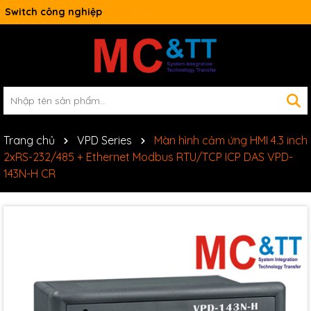
Switch công nghiệp
Trang chủ
VPD Series
Màn hình cảm ứng HMI 4.3 inch
2xRS-232/485 + Ethernet Modbus RTU/TCP ICP DAS VPD-
143N-H CR