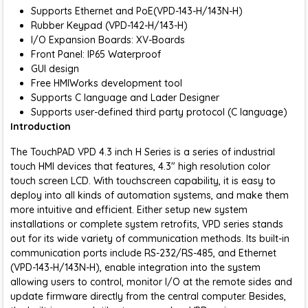
Supports Ethernet and PoE(VPD-143-H/143N-H)
Rubber Keypad (VPD-142-H/143-H)
I/O Expansion Boards: XV-Boards
Front Panel: IP65 Waterproof
GUI design
Free HMIWorks development tool
Supports C language and Lader Designer
Supports user-defined third party protocol (C language)
Introduction
The TouchPAD VPD 4.3 inch H Series is a series of industrial
touch HMI devices that features, 4.3" high resolution color
touch screen LCD. With touchscreen capability, it is easy to
deploy into all kinds of automation systems, and make them
more intuitive and efficient. Either setup new system
installations or complete system retrofits, VPD series stands
out for its wide variety of communication methods. Its built-in
communication ports include RS-232/RS-485, and Ethernet
(VPD-143-H/143N-H), enable integration into the system
allowing users to control, monitor I/O at the remote sides and
update firmware directly from the central computer. Besides,