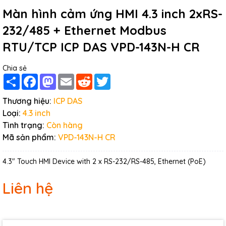
Màn hình cảm ứng HMI 4.3 inch 2xRS-
232/485 + Ethernet Modbus
RTU/TCP ICP DAS VPD-143N-H CR
Chia sẻ
Share
Facebook
Mastodon
Email
Reddit
Twitter
Thương hiệu:
ICP DAS
Loại:
4.3 inch
Tình trạng:
Còn hàng
Mã sản phẩm:
VPD-143N-H CR
4.3" Touch HMI Device with 2 x RS-232/RS-485, Ethernet (PoE)
Liên hệ