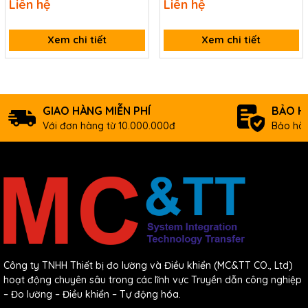
Liên hệ
Liên hệ
ICP DAS VPD-133 CR
Data sheet
Xem chi tiết
Xem chi tiết
Documents
Ordering information
VPD-
4.3" Touch HMI Device with 2 x RS-232/RS-485,
GIAO HÀNG MIỄN PHÍ
BẢO H
143N-
Ethernet (PoE), RTC and USB Download Port
Với đơn hàng từ 10.000.000đ
Bảo hàn
H CR
(RoHS)
Công ty TNHH Thiết bị đo lường và Điều khiển (MC&TT CO., Ltd)
hoạt động chuyên sâu trong các lĩnh vực Truyền dẫn công nghiệp
– Đo lường – Điều khiển – Tự động hóa.