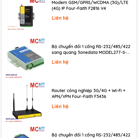
Modem GSM/GPRS/WCDMA (3G)/LTE
(4G) IP Four-Faith F2816 V4
HMI
Liên hệ
Buzzer
Yes
Rotary Switch
Yes
Reset Button
Yes
Bộ chuyển đổi 1 cổng RS-232/485/422
sang quang 3onedata MODEL277-S-
SC-20KM (Dual fiber, Single-mode, SC,
Ethernet
Liên hệ
20KM)
Ports
RJ-45 x 1, 10/100 Base-TX
USB
Router công nghiệp 3G/4G + Wi-Fi +
APN/VPN Four-Faith F3436
Specification
USB 1.1 Client (Firmware updates only)
Liên hệ
Connector
Mini-B
Power
Bộ chuyển đổi 1 cổng RS-232/485/422
Consumption
2.5 W